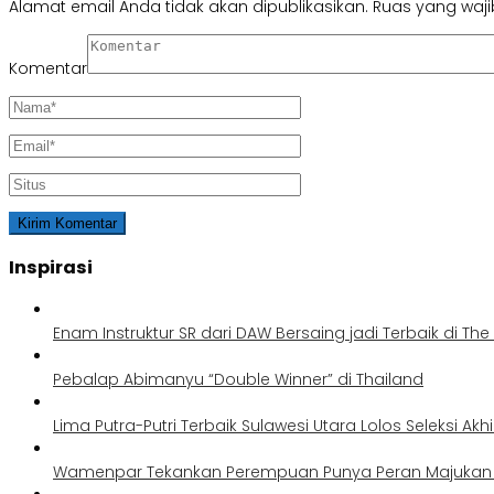
Alamat email Anda tidak akan dipublikasikan.
Ruas yang waji
Komentar
Inspirasi
Enam Instruktur SR dari DAW Bersaing jadi Terbaik di Th
Pebalap Abimanyu “Double Winner” di Thailand
Lima Putra-Putri Terbaik Sulawesi Utara Lolos Seleksi Akh
Wamenpar Tekankan Perempuan Punya Peran Majukan P