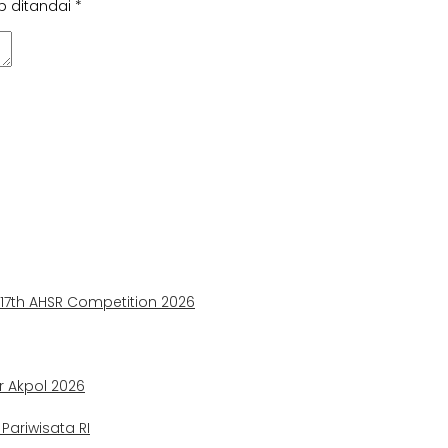
b ditandai
*
e 17th AHSR Competition 2026
ir Akpol 2026
ariwisata RI