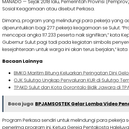
MANADO — Sejak 2018 lalu, Pemerintah Provinsi (Pemprov
Sosial Keagamaan atau disebut Perkasa.
Dimana, program yang melindungi para pekerja yang ada
diperuntukkan bagi 277 pekerja keagamaan se Sulut. “Pro
mencapai angka 117.233 peserta naik signifikan,” kata K
Gubernur Sulut pagi tadi pada kegiatan simbolis penyer
kesejahteraan untuk warga ini akan terus berjalan,” kat
Bacaan Lainnya
BMKG Maritim Bitung Keluarkan Peringatan Dini Ge
OJK Sulutgo Ungkap Penyaluran KUR di Sulutgo Tem
TPAKD Sulut dan Kota Gorontalo Bidik Jawara di T
Baca juga
BPJAMSOSTEK Gelar Lomba Video Pen
Program Perkasa sendiri untuk melindungi para pekerja
penerima program ini, Ketua Gereja Pentakosta Haleluy