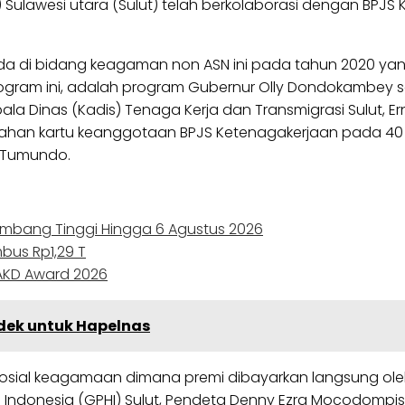
) Sulawesi utara (Sulut) telah berkolaborasi dengan BPJS
 di bidang keagaman non ASN ini pada tahun 2020 yang be
gram ini, adalah program Gubernur Olly Dondokambey sejak
epala Dinas (Kadis) Tenaga Kerja dan Transmigrasi Sulut,
ahan kartu keanggotaan BPJS Ketenagakerjaan pada 40 rib
a Tumundo.
lombang Tinggi Hingga 6 Agustus 2026
bus Rp1,29 T
PAKD Award 2026
dek untuk Hapelnas
 sosial keagamaan dimana premi dibayarkan langsung oleh
a Indonesia (GPHI) Sulut, Pendeta Denny Ezra Mocodompi