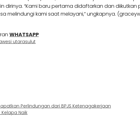
lain dirinya. “Kami baru pertama didaftarkan dan diikut
isa melindungi kami saat melayani,” ungkapnya. (gracey
uran
WHATSAPP
awesi utara
sulut
dapatkan Perlindungan dari BPJS Ketenagakerjaan
 Kelapa Naik