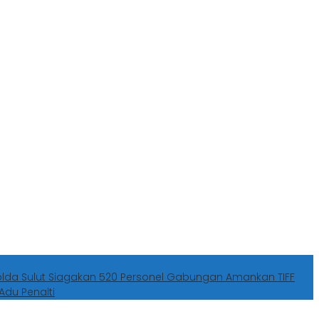
olda Sulut Siagakan 520 Personel Gabungan Amankan TIFF
Adu Penalti