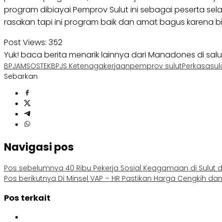
program dibiayai Pemprov Sulut ini sebagai peserta se
rasakan tapi ini program baik dan amat bagus karena b
Post Views:
352
Yuk! baca berita menarik lainnya dari Manadones di sal
BPJAMSOSTEK
BPJS Ketenagakerjaan
pemprov sulut
Perkasa
sul
Sebarkan
Navigasi pos
Pos sebelumnya
40 Ribu Pekerja Sosial Keagamaan di Sulut 
Pos berikutnya
Di Minsel VAP – HR Pastikan Harga Cengkih dan
Pos terkait