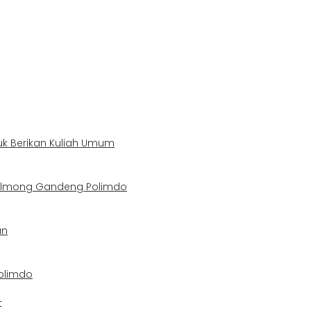
uk Berikan Kuliah Umum
Bolmong Gandeng Polimdo
an
olimdo
t