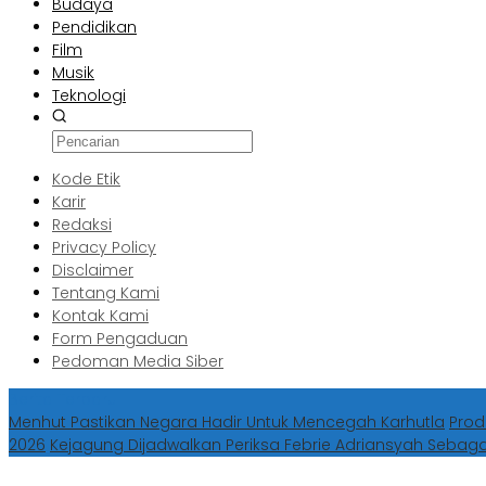
Budaya
Pendidikan
Film
Musik
Teknologi
Kode Etik
Karir
Redaksi
Privacy Policy
Disclaimer
Tentang Kami
Kontak Kami
Form Pengaduan
Pedoman Media Siber
Berita Terbaru
Menhut Pastikan Negara Hadir Untuk Mencegah Karhutla
Prod
2026
Kejagung Dijadwalkan Periksa Febrie Adriansyah Sebag