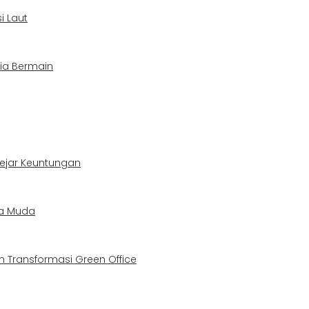
i Laut
sia Bermain
Kejar Keuntungan
ja Muda
 Transformasi Green Office