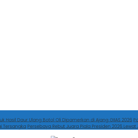
uk Hasil Daur Ulang Botol Oli Dipamerkan di Ajang GIIAS 2026
P
ai Tersangka
Persebaya Rebut Juara Piala Presiden 2026 Lewat 