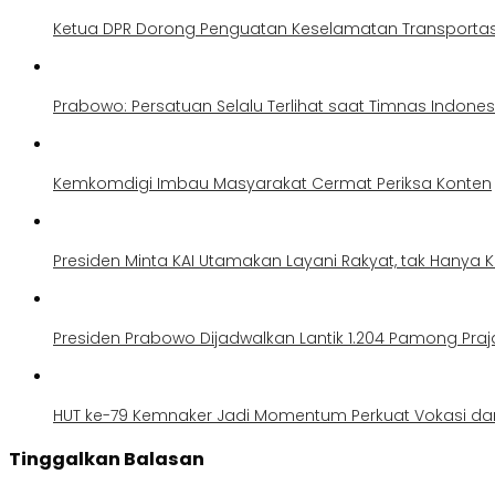
Ketua DPR Dorong Penguatan Keselamatan Transportas
Prabowo: Persatuan Selalu Terlihat saat Timnas Indone
Kemkomdigi Imbau Masyarakat Cermat Periksa Konten
Presiden Minta KAI Utamakan Layani Rakyat, tak Hanya 
Presiden Prabowo Dijadwalkan Lantik 1.204 Pamong Pra
HUT ke-79 Kemnaker Jadi Momentum Perkuat Vokasi dan
Tinggalkan Balasan