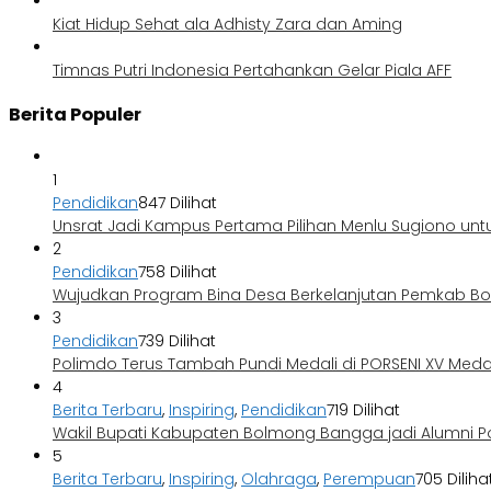
Kiat Hidup Sehat ala Adhisty Zara dan Aming
Timnas Putri Indonesia Pertahankan Gelar Piala AFF
Berita Populer
1
Pendidikan
847 Dilihat
Unsrat Jadi Kampus Pertama Pilihan Menlu Sugiono unt
2
Pendidikan
758 Dilihat
Wujudkan Program Bina Desa Berkelanjutan Pemkab 
3
Pendidikan
739 Dilihat
Polimdo Terus Tambah Pundi Medali di PORSENI XV Med
4
Berita Terbaru
,
Inspiring
,
Pendidikan
719 Dilihat
Wakil Bupati Kabupaten Bolmong Bangga jadi Alumni P
5
Berita Terbaru
,
Inspiring
,
Olahraga
,
Perempuan
705 Diliha