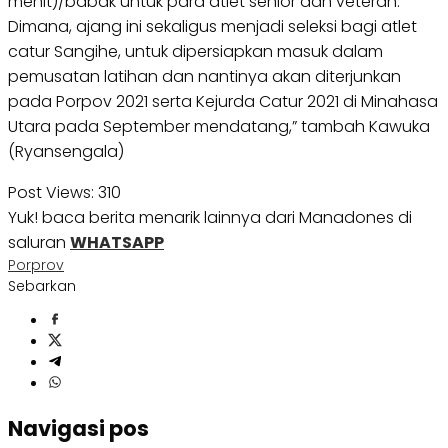
menit)/babak untuk para atlet senior dan veteran. ”
Dimana, ajang ini sekaligus menjadi seleksi bagi atlet
catur Sangihe, untuk dipersiapkan masuk dalam
pemusatan latihan dan nantinya akan diterjunkan
pada Porpov 2021 serta Kejurda Catur 2021 di Minahasa
Utara pada September mendatang,” tambah Kawuka
(Ryansengala)
Post Views:
310
Yuk! baca berita menarik lainnya dari Manadones di
saluran
WHATSAPP
Porprov
Sebarkan
Navigasi pos