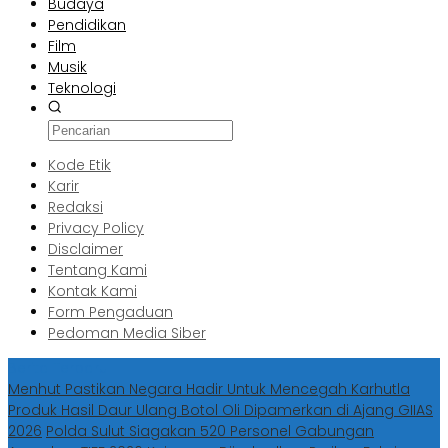
Budaya
Pendidikan
Film
Musik
Teknologi
Kode Etik
Karir
Redaksi
Privacy Policy
Disclaimer
Tentang Kami
Kontak Kami
Form Pengaduan
Pedoman Media Siber
Berita Terbaru
Menhut Pastikan Negara Hadir Untuk Mencegah Karhutla
Produk Hasil Daur Ulang Botol Oli Dipamerkan di Ajang GIIAS
2026
Polda Sulut Siagakan 520 Personel Gabungan