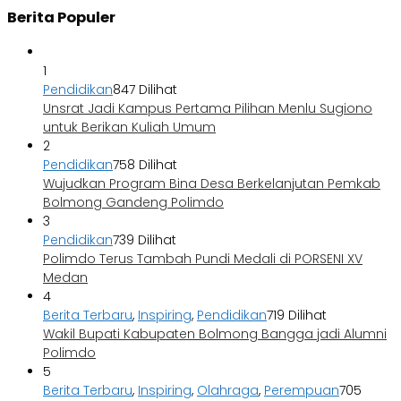
Berita Populer
1
Pendidikan
847 Dilihat
Unsrat Jadi Kampus Pertama Pilihan Menlu Sugiono
untuk Berikan Kuliah Umum
2
Pendidikan
758 Dilihat
Wujudkan Program Bina Desa Berkelanjutan Pemkab
Bolmong Gandeng Polimdo
3
Pendidikan
739 Dilihat
Polimdo Terus Tambah Pundi Medali di PORSENI XV
Medan
4
Berita Terbaru
,
Inspiring
,
Pendidikan
719 Dilihat
Wakil Bupati Kabupaten Bolmong Bangga jadi Alumni
Polimdo
5
Berita Terbaru
,
Inspiring
,
Olahraga
,
Perempuan
705