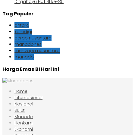
Dirgahayu HUT RI ke-80
Tag Populer
antara
komdigi
derap nusantara
manadones
menyapa nusantara
manado
Harga Emas BI Hari Ini
Home
Internasional
Nasional
Sulut
Manado
Hankam
Ekonomi