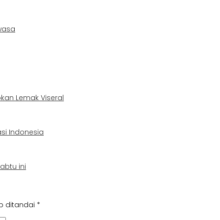
wasa
kan Lemak Viseral
asi Indonesia
abtu ini
b ditandai
*