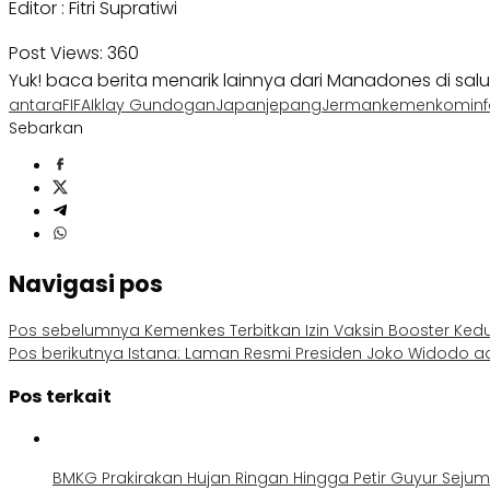
Editor : Fitri Supratiwi
Post Views:
360
Yuk! baca berita menarik lainnya dari Manadones di sal
antara
FIFA
Iklay Gundogan
Japan
jepang
Jerman
kemenkominfo
Sebarkan
Navigasi pos
Pos sebelumnya
Kemenkes Terbitkan Izin Vaksin Booster Ked
Pos berikutnya
Istana: Laman Resmi Presiden Joko Widodo ada
Pos terkait
BMKG Prakirakan Hujan Ringan Hingga Petir Guyur Seju