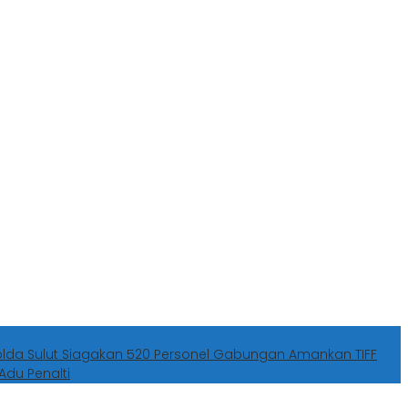
olda Sulut Siagakan 520 Personel Gabungan Amankan TIFF
Adu Penalti