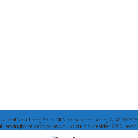
uk Hasil Daur Ulang Botol Oli Dipamerkan di Ajang GIIAS 2026
P
ai Tersangka
Persebaya Rebut Juara Piala Presiden 2026 Lewat 