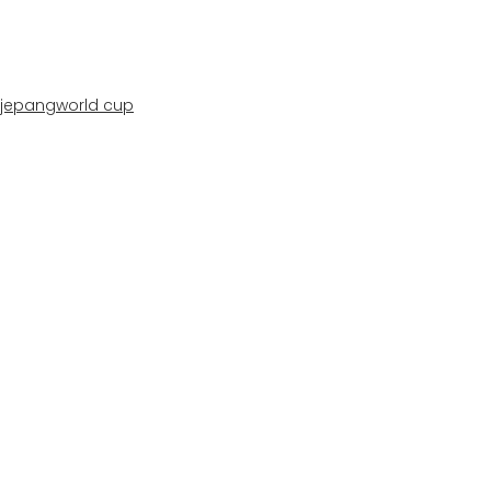
 jepang
world cup