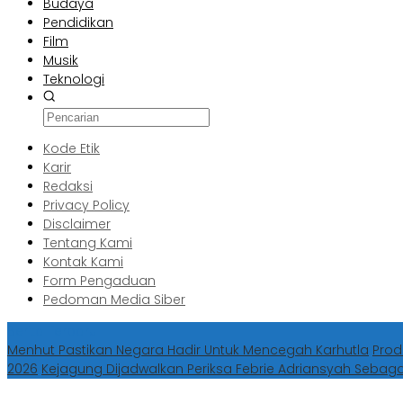
Budaya
Pendidikan
Film
Musik
Teknologi
Kode Etik
Karir
Redaksi
Privacy Policy
Disclaimer
Tentang Kami
Kontak Kami
Form Pengaduan
Pedoman Media Siber
Berita Terbaru
Menhut Pastikan Negara Hadir Untuk Mencegah Karhutla
Prod
2026
Kejagung Dijadwalkan Periksa Febrie Adriansyah Sebag