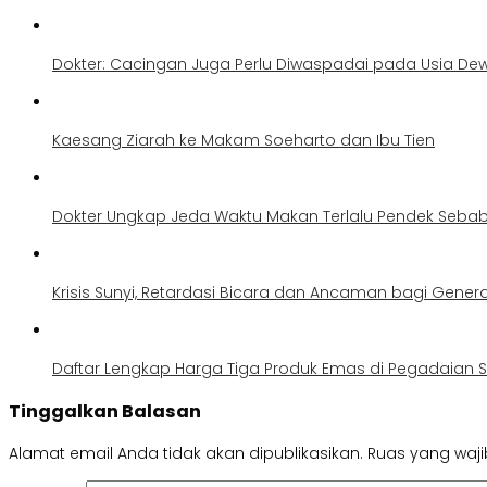
Dokter: Cacingan Juga Perlu Diwaspadai pada Usia De
Kaesang Ziarah ke Makam Soeharto dan Ibu Tien
Dokter Ungkap Jeda Waktu Makan Terlalu Pendek Sebab
Krisis Sunyi, Retardasi Bicara dan Ancaman bagi Gener
Daftar Lengkap Harga Tiga Produk Emas di Pegadaian S
Tinggalkan Balasan
Alamat email Anda tidak akan dipublikasikan.
Ruas yang waji