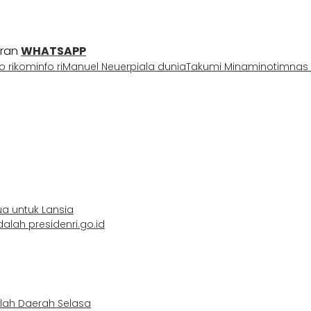
uran
WHATSAPP
 ri
kominfo ri
Manuel Neuer
piala dunia
Takumi Minamino
timnas
ua untuk Lansia
lah presidenri.go.id
mlah Daerah Selasa