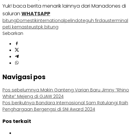
Yuk! baca berita menarik lainnya dari Manadones di
saluran
WHATSAPP
bitung
Domestik
international
pelindo
teguh firdaus
terminal
peti kemas
teus
tpk bitung
Sebarkan
Navigasi pos
Pos sebelumnya
Makin Ganteng Varian Baru Jimny “Rhino
White” Mejeng di GJAW 2024
Pos berikutnya
Bandara Internasional Sam Ratulangi Raih
Penghargaan Bergengsi di SNI Award 2024
Pos terkait