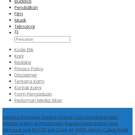
Budaya
Pendidikan
Film
Musik
Teknologi
Kode Etik
Karir
Redaksi
Privacy Policy
Disclaimer
Tentang Kami
Kontak Kami
Form Pengaduan
Pedoman Media Siber
Berita Terbaru
Gegara Renovasi Stadion Klabat, Clay Dondokambey
Hadapi Hakim di PN Manado
Rupiah pada Kamis Pagi
Menguat jadi Rp17.911 per Dolar AS
PIHPS: Harga Cabai Rawit