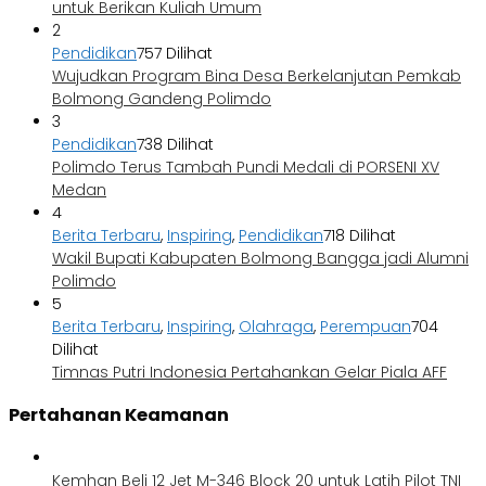
untuk Berikan Kuliah Umum
2
Pendidikan
757 Dilihat
Wujudkan Program Bina Desa Berkelanjutan Pemkab
Bolmong Gandeng Polimdo
3
Pendidikan
738 Dilihat
Polimdo Terus Tambah Pundi Medali di PORSENI XV
Medan
4
Berita Terbaru
,
Inspiring
,
Pendidikan
718 Dilihat
Wakil Bupati Kabupaten Bolmong Bangga jadi Alumni
Polimdo
5
Berita Terbaru
,
Inspiring
,
Olahraga
,
Perempuan
704
Dilihat
Timnas Putri Indonesia Pertahankan Gelar Piala AFF
Pertahanan Keamanan
Kemhan Beli 12 Jet M-346 Block 20 untuk Latih Pilot TNI