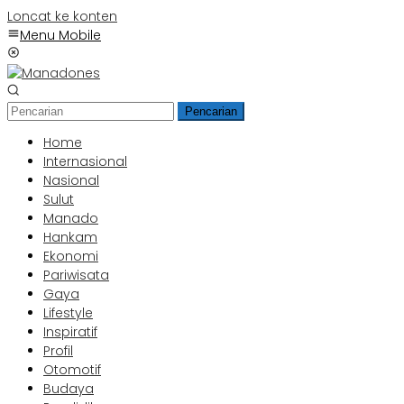
Loncat ke konten
Menu Mobile
Pencarian
Home
Internasional
Nasional
Sulut
Manado
Hankam
Ekonomi
Pariwisata
Gaya
Lifestyle
Inspiratif
Profil
Otomotif
Budaya