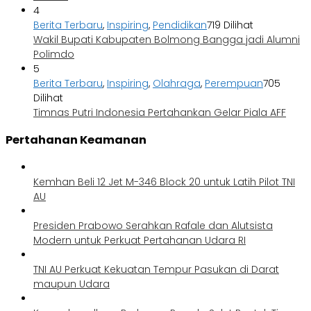
4
Berita Terbaru
,
Inspiring
,
Pendidikan
719 Dilihat
Wakil Bupati Kabupaten Bolmong Bangga jadi Alumni
Polimdo
5
Berita Terbaru
,
Inspiring
,
Olahraga
,
Perempuan
705
Dilihat
Timnas Putri Indonesia Pertahankan Gelar Piala AFF
Pertahanan Keamanan
Kemhan Beli 12 Jet M-346 Block 20 untuk Latih Pilot TNI
AU
Presiden Prabowo Serahkan Rafale dan Alutsista
Modern untuk Perkuat Pertahanan Udara RI
TNI AU Perkuat Kekuatan Tempur Pasukan di Darat
maupun Udara