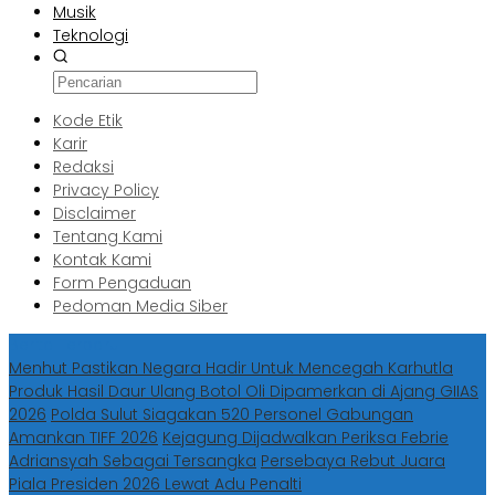
Musik
Teknologi
Kode Etik
Karir
Redaksi
Privacy Policy
Disclaimer
Tentang Kami
Kontak Kami
Form Pengaduan
Pedoman Media Siber
Berita Terbaru
Menhut Pastikan Negara Hadir Untuk Mencegah Karhutla
Produk Hasil Daur Ulang Botol Oli Dipamerkan di Ajang GIIAS
2026
Polda Sulut Siagakan 520 Personel Gabungan
Amankan TIFF 2026
Kejagung Dijadwalkan Periksa Febrie
Adriansyah Sebagai Tersangka
Persebaya Rebut Juara
Piala Presiden 2026 Lewat Adu Penalti