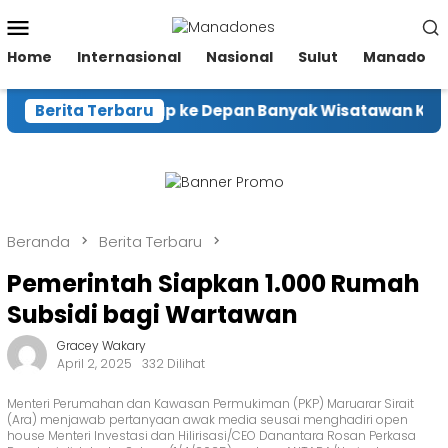
Loncat
Menu
ke
Mobile
konten
Home
Internasional
Nasional
Sulut
Manado
en Ekraf Harap ke Depan Banyak Wisatawan Kunjung
Berita Terbaru
Beranda
Berita Terbaru
Pemerintah Siapkan 1.000 Rumah
Subsidi bagi Wartawan
Gracey Wakary
April 2, 2025
332 Dilihat
Menteri Perumahan dan Kawasan Permukiman (PKP) Maruarar Sirait
(Ara) menjawab pertanyaan awak media seusai menghadiri open
house Menteri Investasi dan Hilirisasi/CEO Danantara Rosan Perkasa