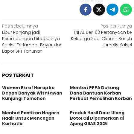
Navigasi
Pos sebelumnya
Pos berikutnya
Libur Panjang jadi
TNI AL Beri 63 Pertanyaan ke
pos
Pertimbangan Dihapusnya
Keluarga Soal Oknum Bunuh
Sanksi Terlambat Bayar dan
Jurnalis Kalsel
Lapor SPT Tahunan
POS TERKAIT
Wamen Ekraf Harap ke
Menteri PPPA Dukung
Depan Banyak Wisatawan
Dana Bantuan Korban
Kunjungi Tomohon
Perkuat Pemulihan Korban
Menhut Pastikan Negara
Produk Hasil Daur Ulang
Hadir Untuk Mencegah
Botol Oli Dipamerkan di
Karhutla
Ajang GIIAS 2026