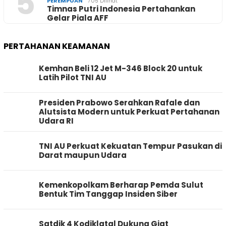
5
PEREMPUAN
705 Dilihat
Timnas Putri Indonesia Pertahankan
Gelar Piala AFF
PERTAHANAN KEAMANAN
Kemhan Beli 12 Jet M-346 Block 20 untuk
Latih Pilot TNI AU
Presiden Prabowo Serahkan Rafale dan
Alutsista Modern untuk Perkuat Pertahanan
Udara RI
TNI AU Perkuat Kekuatan Tempur Pasukan di
Darat maupun Udara
Kemenkopolkam Berharap Pemda Sulut
Bentuk Tim Tanggap Insiden Siber
Satdik 4 Kodiklatal Dukung Giat