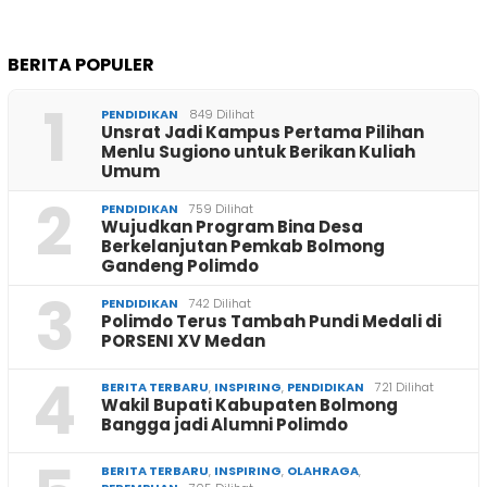
BERITA POPULER
1
PENDIDIKAN
849 Dilihat
Unsrat Jadi Kampus Pertama Pilihan
Menlu Sugiono untuk Berikan Kuliah
Umum
2
PENDIDIKAN
759 Dilihat
Wujudkan Program Bina Desa
Berkelanjutan Pemkab Bolmong
Gandeng Polimdo
3
PENDIDIKAN
742 Dilihat
Polimdo Terus Tambah Pundi Medali di
PORSENI XV Medan
4
BERITA TERBARU
,
INSPIRING
,
PENDIDIKAN
721 Dilihat
Wakil Bupati Kabupaten Bolmong
Bangga jadi Alumni Polimdo
BERITA TERBARU
,
INSPIRING
,
OLAHRAGA
,