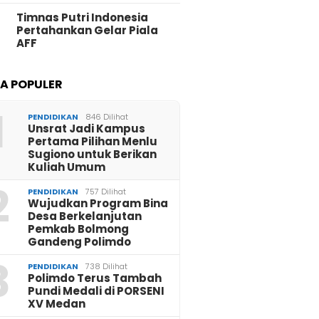
Timnas Putri Indonesia
Pertahankan Gelar Piala
AFF
TA POPULER
1
PENDIDIKAN
846 Dilihat
Unsrat Jadi Kampus
Pertama Pilihan Menlu
Sugiono untuk Berikan
Kuliah Umum
2
PENDIDIKAN
757 Dilihat
Wujudkan Program Bina
Desa Berkelanjutan
Pemkab Bolmong
Gandeng Polimdo
3
PENDIDIKAN
738 Dilihat
Polimdo Terus Tambah
Pundi Medali di PORSENI
XV Medan