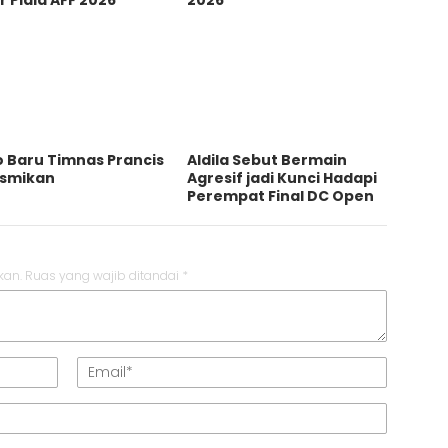
r Piala AFF 2026
2026
 Baru Timnas Prancis
Aldila Sebut Bermain
esmikan
Agresif jadi Kunci Hadapi
Perempat Final DC Open
kan.
Ruas yang wajib ditandai
*