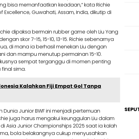
kurang bisa memanfaatkan keadaan,” kata Richie
f Excellence, Guwahati, Assam, India, dikutip di
Richie dipaksa bermain rubber game oleh Liu Yang
engan skor 7-15, 15-10, 13-15. Richie sebenarnya
dua, di mana ia berhasil menekan Liu dengan
rani dan mampu menutup permainan 15-10.
kusnya sempat terganggu di momen penting
nal sirna.
onesia Kalahkan Fiji Empat Gol Tanpa
SEPU
n Dunia Junior BWF ini menjadi pertemuan
hie juga harus mengakui keunggulan Liu dalam
di Asia Junior Championships 2025 saat ia kalah
ertama, bola belakangnya cukup menyusahkan