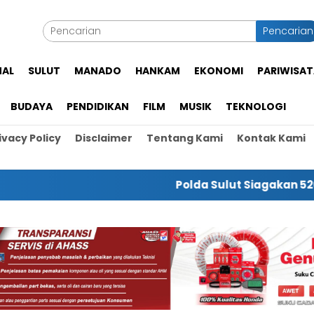
Pencarian
NAL
SULUT
MANADO
HANKAM
EKONOMI
PARIWISAT
BUDAYA
PENDIDIKAN
FILM
MUSIK
TEKNOLOGI
ivacy Policy
Disclaimer
Tentang Kami
Kontak Kami
Polda Sulut Siagakan 520 Personel 