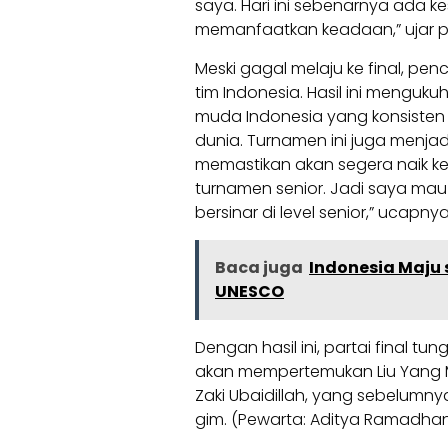
saya. Hari ini sebenarnya ada 
memanfaatkan keadaan,” ujar p
Meski gagal melaju ke final, pen
tim Indonesia. Hasil ini menguku
muda Indonesia yang konsisten
dunia. Turnamen ini juga menjadi 
memastikan akan segera naik kel
turnamen senior. Jadi saya ma
bersinar di level senior,” ucapnya
Baca juga
Indonesia Maju
UNESCO
Dengan hasil ini, partai final t
akan mempertemukan Liu Yang Mi
Zaki Ubaidillah, yang sebelumn
gim. (Pewarta: Aditya Ramadhan, E