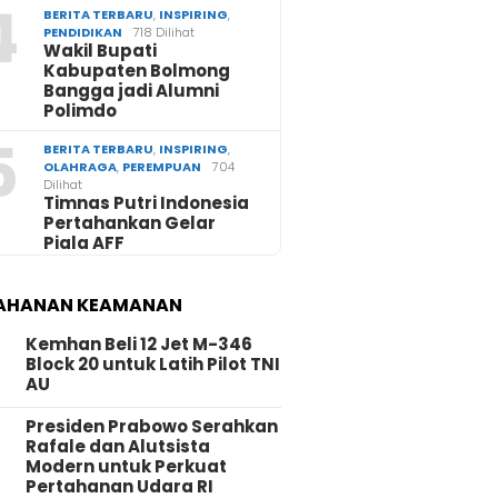
4
BERITA TERBARU
,
INSPIRING
,
PENDIDIKAN
718 Dilihat
Wakil Bupati
Kabupaten Bolmong
Bangga jadi Alumni
Polimdo
5
BERITA TERBARU
,
INSPIRING
,
OLAHRAGA
,
PEREMPUAN
704
Dilihat
Timnas Putri Indonesia
Pertahankan Gelar
Piala AFF
AHANAN KEAMANAN
Kemhan Beli 12 Jet M-346
Block 20 untuk Latih Pilot TNI
AU
Presiden Prabowo Serahkan
Rafale dan Alutsista
Modern untuk Perkuat
Pertahanan Udara RI