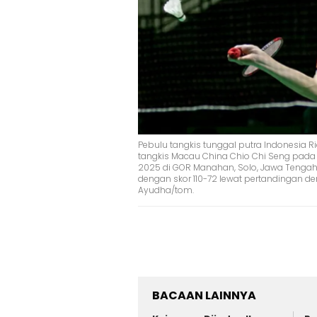
Pebulu tangkis tunggal putra Indonesia 
tangkis Macau China Chio Chi Seng pada
2025 di GOR Manahan, Solo, Jawa Tengah
dengan skor 110-72 lewat pertandingan 
Ayudha/tom.
BACAAN LAINNYA