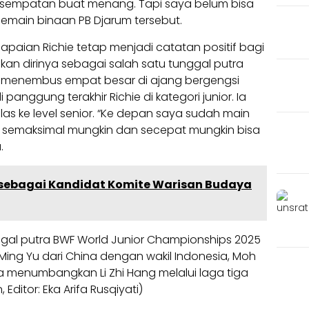
kesempatan buat menang. Tapi saya belum bisa
emain binaan PB Djarum tersebut.
capaian Richie tetap menjadi catatan positif bagi
hkan dirinya sebagai salah satu tunggal putra
 menembus empat besar di ajang bergengsi
panggung terakhir Richie di kategori junior. Ia
as ke level senior. “Ke depan saya sudah main
u semaksimal mungkin dan secepat mungkin bisa
.
 sebagai Kandidat Komite Warisan Budaya
unggal putra BWF World Junior Championships 2025
ng Yu dari China dengan wakil Indonesia, Moh
ya menumbangkan Li Zhi Hang melalui laga tiga
ditor: Eka Arifa Rusqiyati)