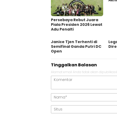
Akhi
Persebaya Rebut Juara
Piala Presiden 2026 Lewat
Adu Penalti
Janice Tjen Terhenti di
Logo
Semifinal Ganda Putri DC
Dir
Open
Tinggalkan Balasan
Alamat email Anda tidak akan dipublikasi