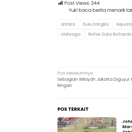
Post Views:
344
Yuk! baca berita menarik l
antara
bulu tangkis
kejuara
olahraga
Richie Duta Richardo
Navigasi
Pos sebelumnya
Sebagian Wilayah Jakarta Diguyur 
pos
Ringan
POS TERKAIT
Joh
Mar