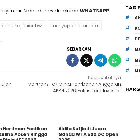
TAG 
ainnya dari Manadones di saluran
WHATSAPP
A
an dunia junior bwf
menyapa nusantara
K
D
SEBARKAN
M
M
M
Pos berikutnya
Hujan
Mentrans Tak Minta Tambahan Anggaran
HARGA
APBN 2026, Fokus Tarik Investor
n Herdman Pastikan
Aldila Sutjiadi Juara
selino Absen Hingga
Ganda WTA 500 DC Open