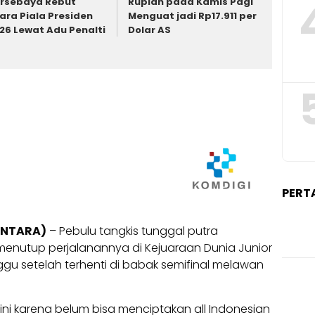
rsebaya Rebut
Rupiah pada Kamis Pagi
ara Piala Presiden
Menguat jadi Rp17.911 per
26 Lewat Adu Penalti
Dolar AS
PERT
ANTARA)
– Pebulu tangkis tunggal putra
 menutup perjalanannya di Kejuaraan Dunia Junior
u setelah terhenti di babak semifinal melawan
ini karena belum bisa menciptakan all Indonesian