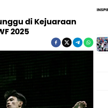
INSPI
runggu di Kejuaraan
WF 2025