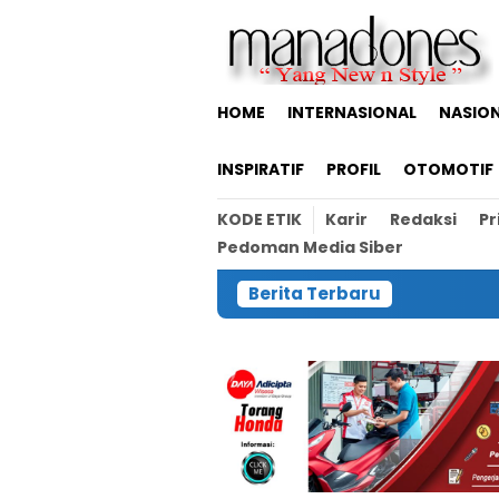
Loncat
ke
konten
HOME
INTERNASIONAL
NASIO
INSPIRATIF
PROFIL
OTOMOTIF
KODE ETIK
Karir
Redaksi
Pr
Pedoman Media Siber
Berita Terbaru