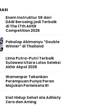
RASI
Enam Instruktur SR dari
DAW Bersaing jadi Terbaik
di The 17th AHSR
Competition 2026
Pebalap Abimanyu “Double
Winner” di Thailand
Lima Putra-Putri Terbaik
Sulawesi Utara Lolos Seleksi
Akhir Akpol 2026
Wamenpar Tekankan
Perempuan Punya Peran
Majukan Pariwisata RI
Kiat Hidup Sehat ala Adhisty
Zara dan Aming