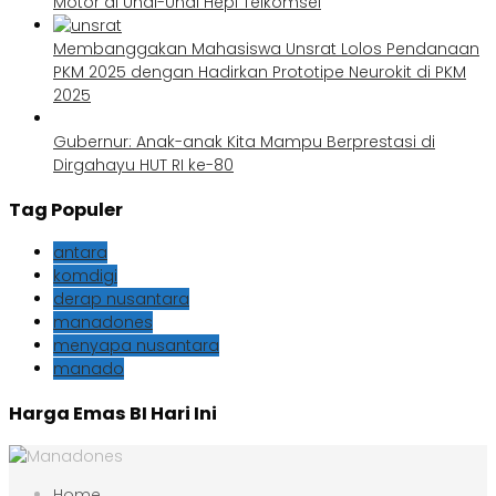
Motor di Undi-Undi Hepi Telkomsel
Membanggakan Mahasiswa Unsrat Lolos Pendanaan
PKM 2025 dengan Hadirkan Prototipe Neurokit di PKM
2025
Gubernur: Anak-anak Kita Mampu Berprestasi di
Dirgahayu HUT RI ke-80
Tag Populer
antara
komdigi
derap nusantara
manadones
menyapa nusantara
manado
Harga Emas BI Hari Ini
Home