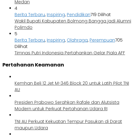
Medan
4
Berita Terbaru
,
Inspiring
,
Pendidikan
719 Dilihat
Wakil Bupati Kabupaten Bolmong Bangga jadi Alumni
Polimdo
5
Berita Terbaru
,
Inspiring
,
Olahraga
,
Perempuan
705
Dilihat
Timnas Putri Indonesia Pertahankan Gelar Piala AFF
Pertahanan Keamanan
Kemhan Beli 12 Jet M-346 Block 20 untuk Latih Pilot TNI
AU
Presiden Prabowo Serahkan Rafale dan Alutsista
Modern untuk Perkuat Pertahanan Udara RI
TNI AU Perkuat Kekuatan Tempur Pasukan di Darat
maupun Udara