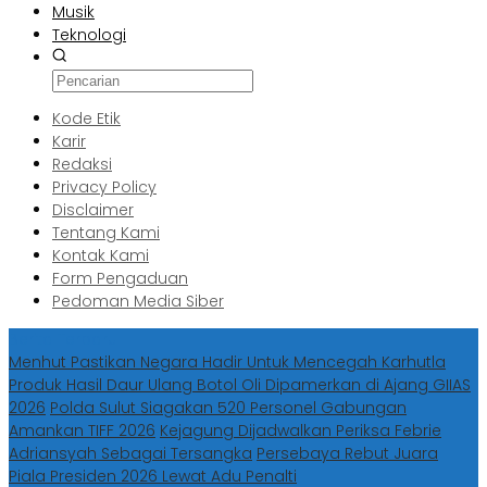
Musik
Teknologi
Kode Etik
Karir
Redaksi
Privacy Policy
Disclaimer
Tentang Kami
Kontak Kami
Form Pengaduan
Pedoman Media Siber
Berita Terbaru
Menhut Pastikan Negara Hadir Untuk Mencegah Karhutla
Produk Hasil Daur Ulang Botol Oli Dipamerkan di Ajang GIIAS
2026
Polda Sulut Siagakan 520 Personel Gabungan
Amankan TIFF 2026
Kejagung Dijadwalkan Periksa Febrie
Adriansyah Sebagai Tersangka
Persebaya Rebut Juara
Piala Presiden 2026 Lewat Adu Penalti