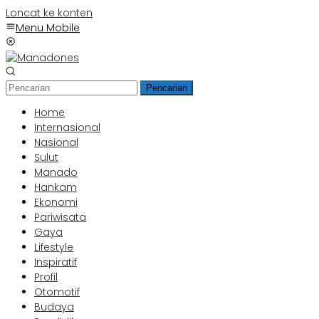
Loncat ke konten
Menu Mobile
Pencarian
Home
Internasional
Nasional
Sulut
Manado
Hankam
Ekonomi
Pariwisata
Gaya
Lifestyle
Inspiratif
Profil
Otomotif
Budaya