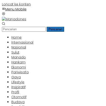
Loncat ke konten
Menu Mobile
Pencarian
Home
Internasional
Nasional
Sulut
Manado
Hankam
Ekonomi
Pariwisata
Gaya
Lifestyle
Inspiratif
Profil
Otomotif
Budaya