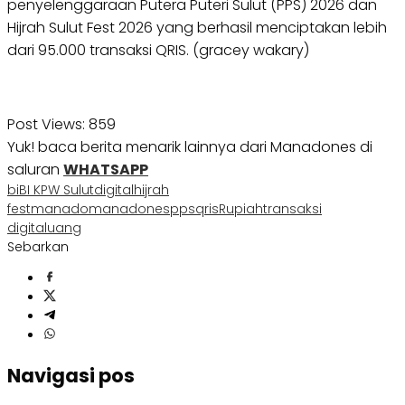
penyelenggaraan Putera Puteri Sulut (PPS) 2026 dan
Hijrah Sulut Fest 2026 yang berhasil menciptakan lebih
dari 95.000 transaksi QRIS. (gracey wakary)
Post Views:
859
Yuk! baca berita menarik lainnya dari Manadones di
saluran
WHATSAPP
bi
BI KPW Sulut
digital
hijrah
fest
manado
manadones
pps
qris
Rupiah
transaksi
digital
uang
Sebarkan
Navigasi pos