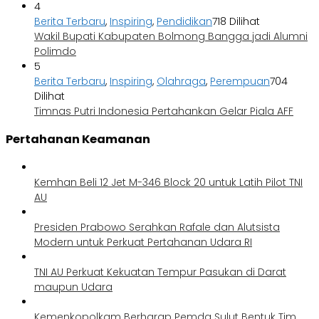
4
Berita Terbaru
,
Inspiring
,
Pendidikan
718 Dilihat
Wakil Bupati Kabupaten Bolmong Bangga jadi Alumni
Polimdo
5
Berita Terbaru
,
Inspiring
,
Olahraga
,
Perempuan
704
Dilihat
Timnas Putri Indonesia Pertahankan Gelar Piala AFF
Pertahanan Keamanan
Kemhan Beli 12 Jet M-346 Block 20 untuk Latih Pilot TNI
AU
Presiden Prabowo Serahkan Rafale dan Alutsista
Modern untuk Perkuat Pertahanan Udara RI
TNI AU Perkuat Kekuatan Tempur Pasukan di Darat
maupun Udara
Kemenkopolkam Berharap Pemda Sulut Bentuk Tim