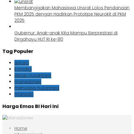
Membanggakan Mahasiswa Unsrat Lolos Pendanaan
PKM 2025 dengan Hadirkan Prototipe Neurokit di PKM
2025
Gubernur: Anak-anak Kita Mampu Berprestasi di
Dirgahayu HUT RI ke-80
Tag Populer
antara
komdigi
derap nusantara
manadones
menyapa nusantara
manado
Harga Emas BI Hari Ini
Home