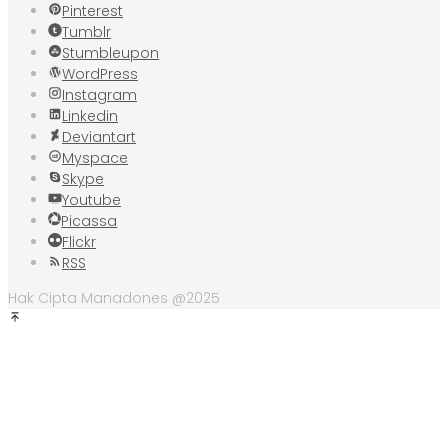
Pinterest
Tumblr
Stumbleupon
WordPress
Instagram
Linkedin
Deviantart
Myspace
Skype
Youtube
Picassa
Flickr
RSS
Hak Cipta Manadones @2025