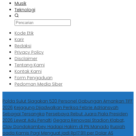
Musik
Teknologi
Kode Etik
Karir
Redaksi
Privacy Policy
Disclaimer
Tentang Kami
Kontak Kami
Form Pengaduan
Pedoman Media Siber
Berita Terbaru
Polda Sulut Siagakan 520 Personel Gabungan Amankan TIFF
2026
Kejagung Dijadwalkan Periksa Febrie Adriansyah
Sebagai Tersangka
Persebaya Rebut Juara Piala Presiden
2026 Lewat Adu Penalti
Gegara Renovasi Stadion Klabat,
Clay Dondokambey Hadapi Hakim di PN Manado
Rupiah
pada Kamis Pagi Menguat jadi Rp17.911 per Dolar AS