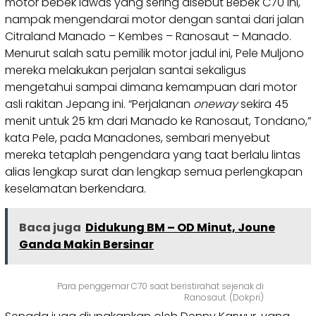
motor bebek lawas yang sering disebut Bebek C70 ini,
nampak mengendarai motor dengan santai dari jalan
Citraland Manado – Kembes – Ranosaut – Manado.
Menurut salah satu pemilik motor jadul ini, Pele Muljono
mereka melakukan perjalan santai sekaligus
mengetahui sampai dimana kemampuan dari motor
asli rakitan Jepang ini. “Perjalanan
oneway
sekira 45
menit untuk 25 km dari Manado ke Ranosaut, Tondano,”
kata Pele, pada Manadones, sembari menyebut
mereka tetaplah pengendara yang taat berlalu lintas
alias lengkap surat dan lengkap semua perlengkapan
keselamatan berkendara.
Baca juga
Didukung BM – OD Minut, Joune
Ganda Makin Bersinar
Para penggemar C70 saat beristirahat sejenak di
Ranosaut. (Dokpri)