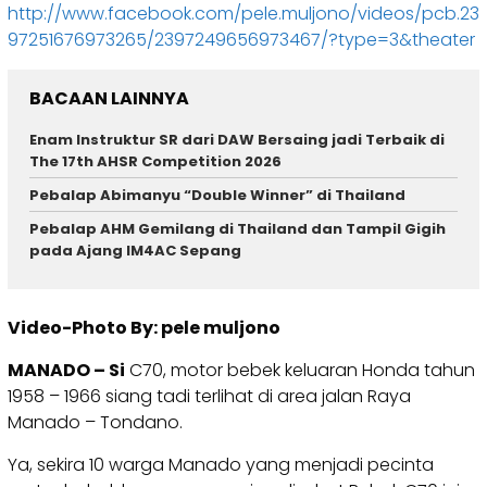
http://www.facebook.com/pele.muljono/videos/pcb.23
97251676973265/2397249656973467/?type=3&theater
BACAAN LAINNYA
Enam Instruktur SR dari DAW Bersaing jadi Terbaik di
The 17th AHSR Competition 2026
Pebalap Abimanyu “Double Winner” di Thailand
Pebalap AHM Gemilang di Thailand dan Tampil Gigih
pada Ajang IM4AC Sepang
Video-Photo By: pele muljono
MANADO – Si
C70, motor bebek keluaran Honda tahun
1958 – 1966 siang tadi terlihat di area jalan Raya
Manado – Tondano.
Ya, sekira 10 warga Manado yang menjadi pecinta