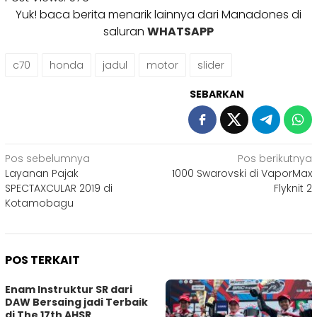
Yuk! baca berita menarik lainnya dari Manadones di
saluran
WHATSAPP
c70
honda
jadul
motor
slider
SEBARKAN
Navigasi
Pos sebelumnya
Pos berikutnya
Layanan Pajak
1000 Swarovski di VaporMax
pos
SPECTAXCULAR 2019 di
Flyknit 2
Kotamobagu
POS TERKAIT
Enam Instruktur SR dari
DAW Bersaing jadi Terbaik
di The 17th AHSR