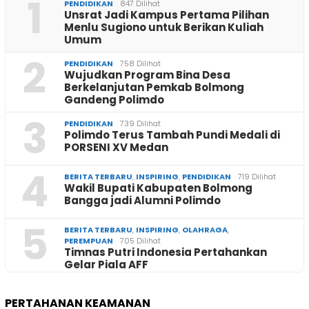
1
PENDIDIKAN
847 Dilihat
Unsrat Jadi Kampus Pertama Pilihan
Menlu Sugiono untuk Berikan Kuliah
Umum
2
PENDIDIKAN
758 Dilihat
Wujudkan Program Bina Desa
Berkelanjutan Pemkab Bolmong
Gandeng Polimdo
3
PENDIDIKAN
739 Dilihat
Polimdo Terus Tambah Pundi Medali di
PORSENI XV Medan
4
BERITA TERBARU
,
INSPIRING
,
PENDIDIKAN
719 Dilihat
Wakil Bupati Kabupaten Bolmong
Bangga jadi Alumni Polimdo
5
BERITA TERBARU
,
INSPIRING
,
OLAHRAGA
,
PEREMPUAN
705 Dilihat
Timnas Putri Indonesia Pertahankan
Gelar Piala AFF
PERTAHANAN KEAMANAN