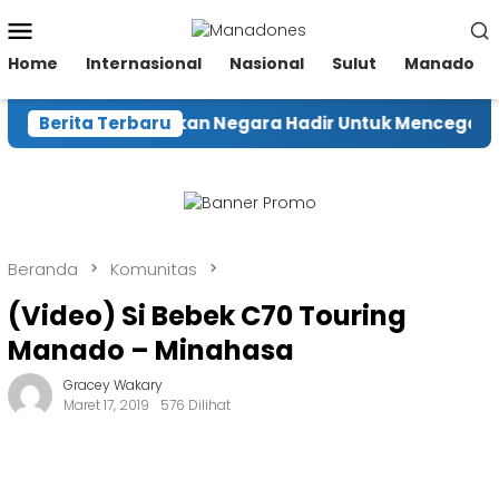
Loncat
Menu
ke
Mobile
konten
Home
Internasional
Nasional
Sulut
Manado
Menhut Pastikan Negara Hadir Untuk Mencegah Karh
Berita Terbaru
Beranda
Komunitas
(Video) Si Bebek C70 Touring
Manado – Minahasa
Gracey Wakary
Maret 17, 2019
576 Dilihat