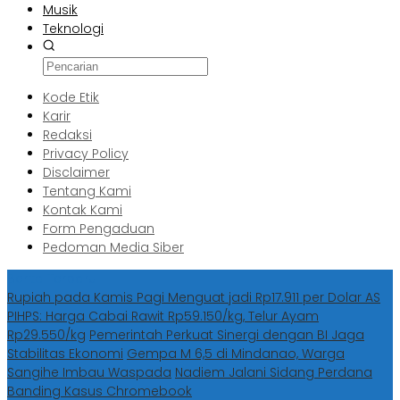
Musik
Teknologi
Kode Etik
Karir
Redaksi
Privacy Policy
Disclaimer
Tentang Kami
Kontak Kami
Form Pengaduan
Pedoman Media Siber
Berita Terbaru
Rupiah pada Kamis Pagi Menguat jadi Rp17.911 per Dolar AS
PIHPS: Harga Cabai Rawit Rp59.150/kg, Telur Ayam
Rp29.550/kg
Pemerintah Perkuat Sinergi dengan BI Jaga
Stabilitas Ekonomi
Gempa M 6,5 di Mindanao, Warga
Sangihe Imbau Waspada
Nadiem Jalani Sidang Perdana
Banding Kasus Chromebook