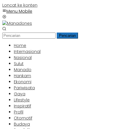
Loncat ke konten
Menu Mobile
Pencarian
Home
Internasional
Nasional
Sulut
Manado
Hankam
Ekonomi
Pariwisata
Gaya
Lifestyle
Inspiratif
Profil
Otomotif
Budaya