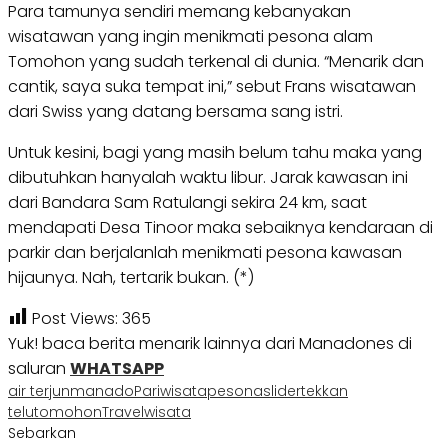
Para tamunya sendiri memang kebanyakan
wisatawan yang ingin menikmati pesona alam
Tomohon yang sudah terkenal di dunia. “Menarik dan
cantik, saya suka tempat ini,” sebut Frans wisatawan
dari Swiss yang datang bersama sang istri.
Untuk kesini, bagi yang masih belum tahu maka yang
dibutuhkan hanyalah waktu libur. Jarak kawasan ini
dari Bandara Sam Ratulangi sekira 24 km, saat
mendapati Desa Tinoor maka sebaiknya kendaraan di
parkir dan berjalanlah menikmati pesona kawasan
hijaunya. Nah, tertarik bukan. (*)
Post Views:
365
Yuk! baca berita menarik lainnya dari Manadones di
saluran
WHATSAPP
air terjun
manado
Pariwisata
pesona
slider
tekkan
telu
tomohon
Travel
wisata
Sebarkan