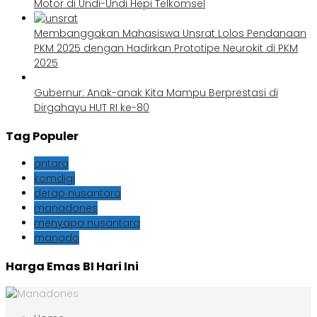
Motor di Undi-Undi Hepi Telkomsel
Membanggakan Mahasiswa Unsrat Lolos Pendanaan
PKM 2025 dengan Hadirkan Prototipe Neurokit di PKM
2025
Gubernur: Anak-anak Kita Mampu Berprestasi di
Dirgahayu HUT RI ke-80
Tag Populer
antara
komdigi
derap nusantara
manadones
menyapa nusantara
manado
Harga Emas BI Hari Ini