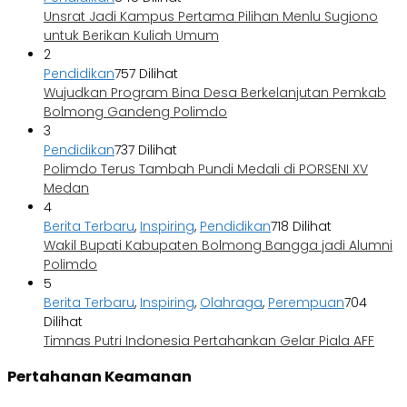
Unsrat Jadi Kampus Pertama Pilihan Menlu Sugiono
untuk Berikan Kuliah Umum
2
Pendidikan
757 Dilihat
Wujudkan Program Bina Desa Berkelanjutan Pemkab
Bolmong Gandeng Polimdo
3
Pendidikan
737 Dilihat
Polimdo Terus Tambah Pundi Medali di PORSENI XV
Medan
4
Berita Terbaru
,
Inspiring
,
Pendidikan
718 Dilihat
Wakil Bupati Kabupaten Bolmong Bangga jadi Alumni
Polimdo
5
Berita Terbaru
,
Inspiring
,
Olahraga
,
Perempuan
704
Dilihat
Timnas Putri Indonesia Pertahankan Gelar Piala AFF
Pertahanan Keamanan