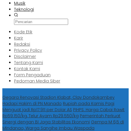
Musik
Teknologi
Kode Etik
Karir
Redaksi
Privacy Policy
Disclaimer
Tentang Kami
Kontak Kami
Form Pengaduan
Pedoman Media Siber
Berita Terbaru
Gegara Renovasi Stadion Klabat, Clay Dondokambey
Hadapi Hakim di PN Manado
Rupiah pada Kamis Pagi
Menguat jadi Rp17.911 per Dolar AS
PIHPS: Harga Cabai Rawit
Rp59.150/kg, Telur Ayam Rp29.550/kg
Pemerintah Perkuat
Sinergi dengan BI Jaga Stabilitas Ekonomi
Gempa M 6,5 di
Mindanao, Warga Sangihe Imbau Waspada