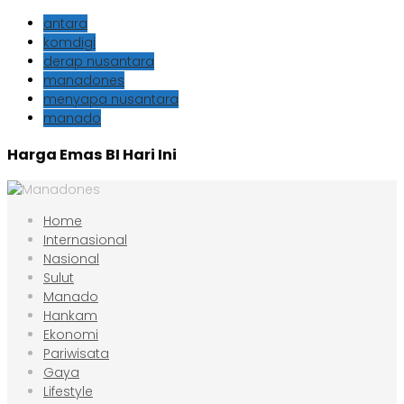
antara
komdigi
derap nusantara
manadones
menyapa nusantara
manado
Harga Emas BI Hari Ini
Home
Internasional
Nasional
Sulut
Manado
Hankam
Ekonomi
Pariwisata
Gaya
Lifestyle