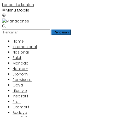
Loncat ke konten
Menu Mobile
Pencarian
Home
Internasional
Nasional
Sulut
Manado
Hankam
Ekonomi
Pariwisata
Gaya
Lifestyle
Inspiratif
Profil
Otomotif
Budaya