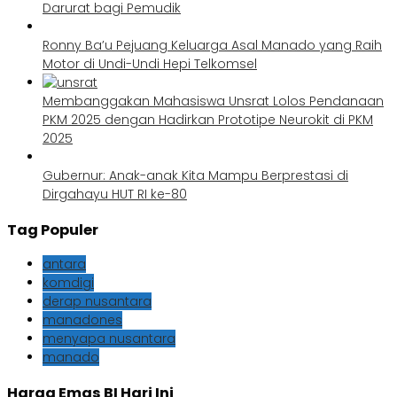
Darurat bagi Pemudik
Ronny Ba’u Pejuang Keluarga Asal Manado yang Raih
Motor di Undi-Undi Hepi Telkomsel
Membanggakan Mahasiswa Unsrat Lolos Pendanaan
PKM 2025 dengan Hadirkan Prototipe Neurokit di PKM
2025
Gubernur: Anak-anak Kita Mampu Berprestasi di
Dirgahayu HUT RI ke-80
Tag Populer
antara
komdigi
derap nusantara
manadones
menyapa nusantara
manado
Harga Emas BI Hari Ini