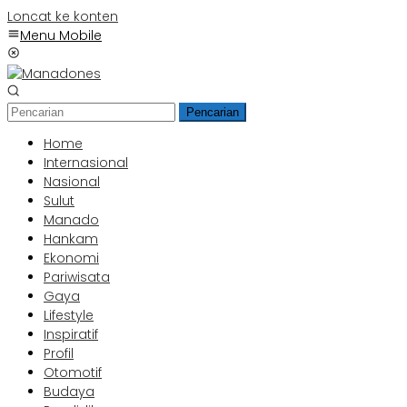
Loncat ke konten
Menu Mobile
Pencarian
Home
Internasional
Nasional
Sulut
Manado
Hankam
Ekonomi
Pariwisata
Gaya
Lifestyle
Inspiratif
Profil
Otomotif
Budaya