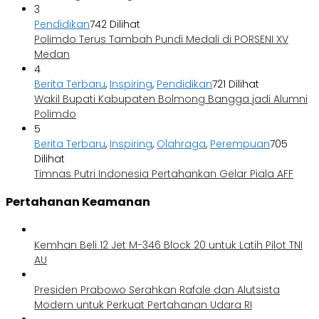
3
Pendidikan
742 Dilihat
Polimdo Terus Tambah Pundi Medali di PORSENI XV
Medan
4
Berita Terbaru
,
Inspiring
,
Pendidikan
721 Dilihat
Wakil Bupati Kabupaten Bolmong Bangga jadi Alumni
Polimdo
5
Berita Terbaru
,
Inspiring
,
Olahraga
,
Perempuan
705
Dilihat
Timnas Putri Indonesia Pertahankan Gelar Piala AFF
Pertahanan Keamanan
Kemhan Beli 12 Jet M-346 Block 20 untuk Latih Pilot TNI
AU
Presiden Prabowo Serahkan Rafale dan Alutsista
Modern untuk Perkuat Pertahanan Udara RI