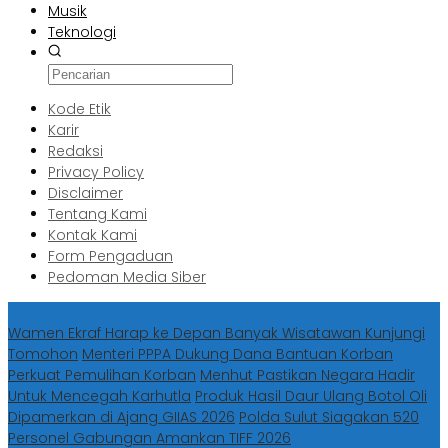
Musik
Teknologi
Kode Etik
Karir
Redaksi
Privacy Policy
Disclaimer
Tentang Kami
Kontak Kami
Form Pengaduan
Pedoman Media Siber
Berita Terbaru
Wamen Ekraf Harap ke Depan Banyak Wisatawan Kunjungi
Tomohon
Menteri PPPA Dukung Dana Bantuan Korban
Perkuat Pemulihan Korban
Menhut Pastikan Negara Hadir
Untuk Mencegah Karhutla
Produk Hasil Daur Ulang Botol Oli
Dipamerkan di Ajang GIIAS 2026
Polda Sulut Siagakan 520
Personel Gabungan Amankan TIFF 2026