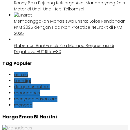
Ronny Ba’u Pejuang Keluarga Asal Manado yang Raih
Motor di Undi-Undi Hepi Telkomsel
Membanggakan Mahasiswa Unsrat Lolos Pendanaan
PKM 2025 dengan Hadirkan Prototipe Neurokit di PKM
2025
Gubernur: Anak-anak Kita Mampu Berprestasi di
Dirgahayu HUT RI ke-80
Tag Populer
antara
komdigi
derap nusantara
manadones
menyapa nusantara
manado
Harga Emas BI Hari Ini