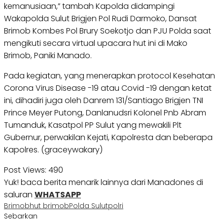
kemanusiaan,” tambah Kapolda didampingi
Wakapolda Sulut Brigjen Pol Rudi Darmoko, Dansat
Brimob Kombes Pol Brury Soekotjo dan PJU Polda saat
mengikuti secara virtual upacara hut ini di Mako
Brimob, Paniki Manado.
Pada kegiatan, yang menerapkan protocol Kesehatan
Corona Virus Disease -19 atau Covid -19 dengan ketat
ini, dihadiri juga oleh Danrem 131/Santiago Brigjen TNI
Prince Meyer Putong, Danlanudsri Kolonel Pnb Abram
Tumanduk, Kasatpol PP Sulut yang mewakili Plt
Gubernur, perwakilan Kejati, Kapolresta dan beberapa
Kapolres. (graceywakary)
Post Views:
490
Yuk! baca berita menarik lainnya dari Manadones di
saluran
WHATSAPP
Brimob
hut brimob
Polda Sulut
polri
Sebarkan