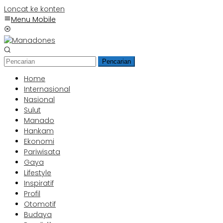
Loncat ke konten
Menu Mobile
Pencarian
Home
Internasional
Nasional
Sulut
Manado
Hankam
Ekonomi
Pariwisata
Gaya
Lifestyle
Inspiratif
Profil
Otomotif
Budaya