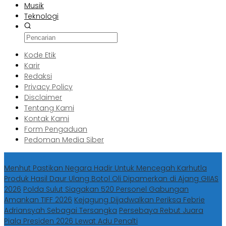
Musik
Teknologi
Kode Etik
Karir
Redaksi
Privacy Policy
Disclaimer
Tentang Kami
Kontak Kami
Form Pengaduan
Pedoman Media Siber
Berita Terbaru
Menhut Pastikan Negara Hadir Untuk Mencegah Karhutla
Produk Hasil Daur Ulang Botol Oli Dipamerkan di Ajang GIIAS
2026
Polda Sulut Siagakan 520 Personel Gabungan
Amankan TIFF 2026
Kejagung Dijadwalkan Periksa Febrie
Adriansyah Sebagai Tersangka
Persebaya Rebut Juara
Piala Presiden 2026 Lewat Adu Penalti