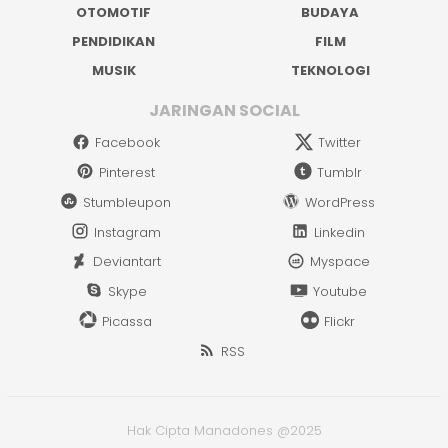
OTOMOTIF
BUDAYA
PENDIDIKAN
FILM
MUSIK
TEKNOLOGI
JARINGAN SOCIAL
Facebook
Twitter
Pinterest
Tumblr
Stumbleupon
WordPress
Instagram
Linkedin
Deviantart
Myspace
Skype
Youtube
Picassa
Flickr
RSS
Hak Cipta Manadones @2025