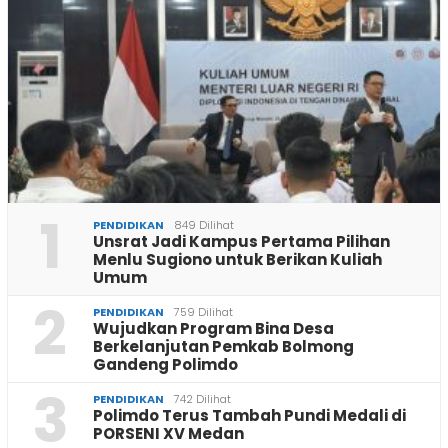
1
PENDIDIKAN
849 Dilihat
Unsrat Jadi Kampus Pertama Pilihan
Menlu Sugiono untuk Berikan Kuliah
Umum
2
PENDIDIKAN
759 Dilihat
Wujudkan Program Bina Desa
Berkelanjutan Pemkab Bolmong
Gandeng Polimdo
3
PENDIDIKAN
742 Dilihat
Polimdo Terus Tambah Pundi Medali di
PORSENI XV Medan