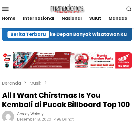
Loncat
Menu
ke
Mobile
konten
Home
Internasional
Nasional
Sulut
Manado
 Ekraf Harap ke Depan Banyak Wisatawan Kunjungi T
Berita Terbaru
Beranda
Musik
All I Want Chirstmas Is You
Kembali di Pucak Billboard Top 100
Gracey Wakary
Desember 18, 2020
498 Dilihat