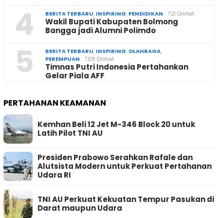
4
BERITA TERBARU
,
INSPIRING
,
PENDIDIKAN
721 Dilihat
Wakil Bupati Kabupaten Bolmong
Bangga jadi Alumni Polimdo
5
BERITA TERBARU
,
INSPIRING
,
OLAHRAGA
,
PEREMPUAN
706 Dilihat
Timnas Putri Indonesia Pertahankan
Gelar Piala AFF
PERTAHANAN KEAMANAN
Kemhan Beli 12 Jet M-346 Block 20 untuk
Latih Pilot TNI AU
Presiden Prabowo Serahkan Rafale dan
Alutsista Modern untuk Perkuat Pertahanan
Udara RI
TNI AU Perkuat Kekuatan Tempur Pasukan di
Darat maupun Udara