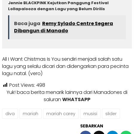
Jennie BLACKPINK Kejutkan Panggung Festival
Lollapalooza dengan Lagu yang Belum Dirilis
Baca juga
Remy Sylado Centre Segera
Dibangun di Manado
All I Want Chistmas Is You sendiri menjadi salah satu
lagu yang selalu dicari dan didengarkan para pecinta
lagu natal. (vero)
Post Views:
498
Yuk! baca berita menarik lainnya dari Manadones di
saluran
WHATSAPP
diva
mariah
mariah carey
musisi
slider
SEBARKAN