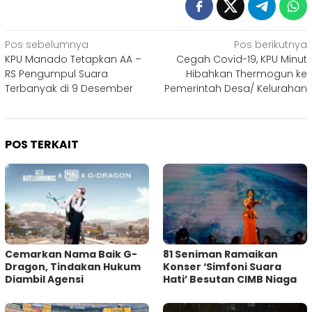
Navigasi
Pos sebelumnya
Pos berikutnya
KPU Manado Tetapkan AA –
Cegah Covid-19, KPU Minut
pos
RS Pengumpul Suara
Hibahkan Thermogun ke
Terbanyak di 9 Desember
Pemerintah Desa/ Kelurahan
POS TERKAIT
Cemarkan Nama Baik G-
81 Seniman Ramaikan
Dragon, Tindakan Hukum
Konser ‘Simfoni Suara
Diambil Agensi
Hati’ Besutan CIMB Niaga