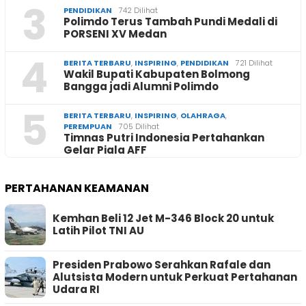
3
PENDIDIKAN
742 Dilihat
Polimdo Terus Tambah Pundi Medali di
PORSENI XV Medan
4
BERITA TERBARU
,
INSPIRING
,
PENDIDIKAN
721 Dilihat
Wakil Bupati Kabupaten Bolmong
Bangga jadi Alumni Polimdo
5
BERITA TERBARU
,
INSPIRING
,
OLAHRAGA
,
PEREMPUAN
705 Dilihat
Timnas Putri Indonesia Pertahankan
Gelar Piala AFF
PERTAHANAN KEAMANAN
Kemhan Beli 12 Jet M-346 Block 20 untuk
Latih Pilot TNI AU
Presiden Prabowo Serahkan Rafale dan
Alutsista Modern untuk Perkuat Pertahanan
Udara RI