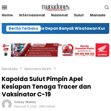
Loncat
Menu
ke
Mobile
konten
Home
Internasional
Nasional
Sulut
Manado
kraf Harap ke Depan Banyak Wisatawan Kunjungi To
Berita Terbaru
Beranda
Bencana Alam
Kapolda Sulut Pimpin Apel
Kesiapan Tenaga Tracer dan
Vaksinator C-19
Gracey Wakary
Februari 11, 2021
289 Dilihat