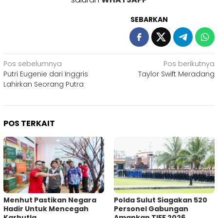
SEBARKAN
Navigasi
Pos sebelumnya
Pos berikutnya
Putri Eugenie dari Inggris
Taylor Swift Meradang
pos
Lahirkan Seorang Putra
POS TERKAIT
Menhut Pastikan Negara
Polda Sulut Siagakan 520
Hadir Untuk Mencegah
Personel Gabungan
Karhutla
Amankan TIFF 2026