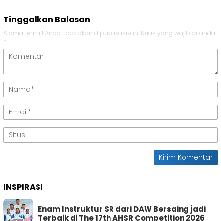
Tinggalkan Balasan
Alamat email Anda tidak akan dipublikasikan.
Ruas yang wajib ditandai
*
INSPIRASI
Enam Instruktur SR dari DAW Bersaing jadi
Terbaik di The 17th AHSR Competition 2026