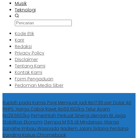
Musik
Teknologi
Kode Etik
Karir
Redaksi
Privacy Policy
Disclaimer
Tentang Kami
Kontak Kami
Form Pengaduan
Pedoman Media Siber
Berita Terbaru
Rupiah pada Kamis Pagi Menguat jadi Rp17.911 per Dolar AS
PIHPS: Harga Cabai Rawit Rp59.150/kg, Telur Ayam
Rp29.550/kg
Pemerintah Perkuat Sinergi dengan BI Jaga
Stabilitas Ekonomi
Gempa M 6,5 di Mindanao, Warga
Sangihe Imbau Waspada
Nadiem Jalani Sidang Perdana
Banding Kasus Chromebook