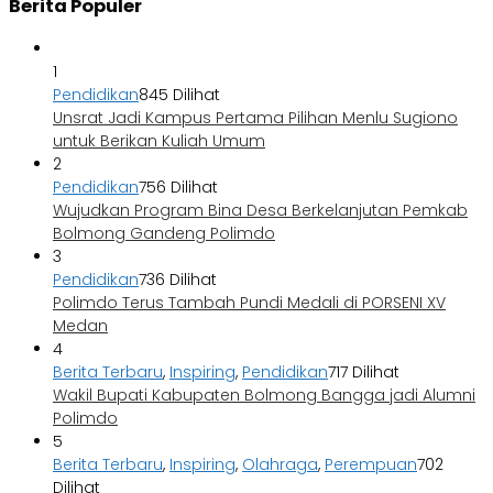
Berita Populer
1
Pendidikan
845 Dilihat
Unsrat Jadi Kampus Pertama Pilihan Menlu Sugiono
untuk Berikan Kuliah Umum
2
Pendidikan
756 Dilihat
Wujudkan Program Bina Desa Berkelanjutan Pemkab
Bolmong Gandeng Polimdo
3
Pendidikan
736 Dilihat
Polimdo Terus Tambah Pundi Medali di PORSENI XV
Medan
4
Berita Terbaru
,
Inspiring
,
Pendidikan
717 Dilihat
Wakil Bupati Kabupaten Bolmong Bangga jadi Alumni
Polimdo
5
Berita Terbaru
,
Inspiring
,
Olahraga
,
Perempuan
702
Dilihat