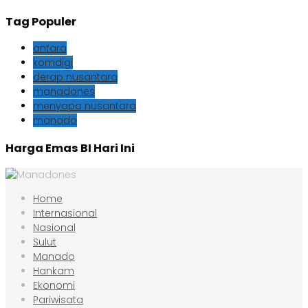
Tag Populer
antara
komdigi
derap nusantara
manadones
menyapa nusantara
manado
Harga Emas BI Hari Ini
Home
Internasional
Nasional
Sulut
Manado
Hankam
Ekonomi
Pariwisata