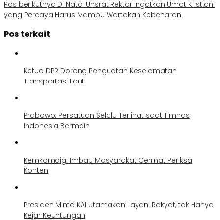
Pos berikutnya
Di Natal Unsrat Rektor Ingatkan Umat Kristiani
yang Percaya Harus Mampu Wartakan Kebenaran
Pos terkait
Ketua DPR Dorong Penguatan Keselamatan
Transportasi Laut
Prabowo: Persatuan Selalu Terlihat saat Timnas
Indonesia Bermain
Kemkomdigi Imbau Masyarakat Cermat Periksa
Konten
Presiden Minta KAI Utamakan Layani Rakyat, tak Hanya
Kejar Keuntungan