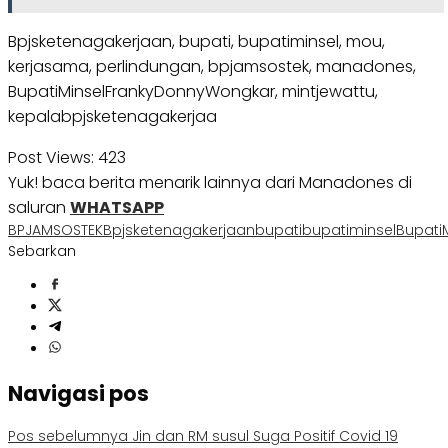
Bpjsketenagakerjaan, bupati, bupatiminsel, mou,
kerjasama, perlindungan, bpjamsostek, manadones,
BupatiMinselFrankyDonnyWongkar, mintjewattu,
kepalabpjsketenagakerjaa
Post Views:
423
Yuk! baca berita menarik lainnya dari Manadones di
saluran
WHATSAPP
BPJAMSOSTEK
Bpjsketenagakerjaan
bupati
bupatiminsel
Bupati
Sebarkan
Navigasi pos
Pos sebelumnya
Jin dan RM susul Suga Positif Covid 19