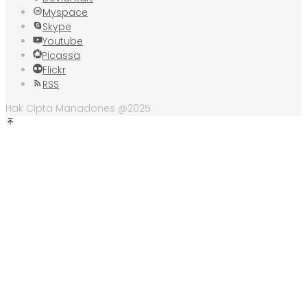
Myspace
Skype
Youtube
Picassa
Flickr
RSS
Hak Cipta Manadones @2025