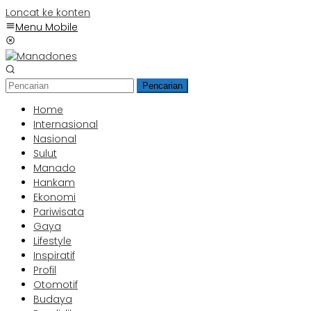
Loncat ke konten
Menu Mobile
Pencarian
Home
Internasional
Nasional
Sulut
Manado
Hankam
Ekonomi
Pariwisata
Gaya
Lifestyle
Inspiratif
Profil
Otomotif
Budaya