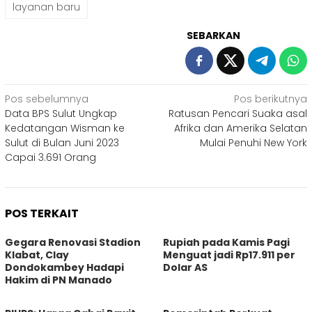
layanan baru
SEBARKAN
Navigasi
Pos sebelumnya
Pos berikutnya
Data BPS Sulut Ungkap
Ratusan Pencari Suaka asal
pos
Kedatangan Wisman ke
Afrika dan Amerika Selatan
Sulut di Bulan Juni 2023
Mulai Penuhi New York
Capai 3.691 Orang
POS TERKAIT
Gegara Renovasi Stadion
Rupiah pada Kamis Pagi
Klabat, Clay
Menguat jadi Rp17.911 per
Dondokambey Hadapi
Dolar AS
Hakim di PN Manado