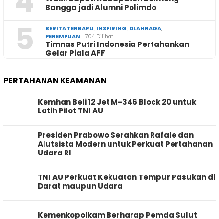
4
Bangga jadi Alumni Polimdo
5
BERITA TERBARU
,
INSPIRING
,
OLAHRAGA
,
PEREMPUAN
704 Dilihat
Timnas Putri Indonesia Pertahankan
Gelar Piala AFF
PERTAHANAN KEAMANAN
Kemhan Beli 12 Jet M-346 Block 20 untuk
Latih Pilot TNI AU
Presiden Prabowo Serahkan Rafale dan
Alutsista Modern untuk Perkuat Pertahanan
Udara RI
TNI AU Perkuat Kekuatan Tempur Pasukan di
Darat maupun Udara
Kemenkopolkam Berharap Pemda Sulut