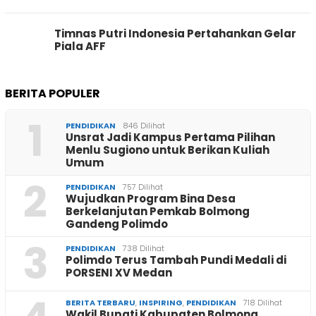
Timnas Putri Indonesia Pertahankan Gelar
Piala AFF
BERITA POPULER
1
PENDIDIKAN
846 Dilihat
Unsrat Jadi Kampus Pertama Pilihan
Menlu Sugiono untuk Berikan Kuliah
Umum
2
PENDIDIKAN
757 Dilihat
Wujudkan Program Bina Desa
Berkelanjutan Pemkab Bolmong
Gandeng Polimdo
3
PENDIDIKAN
738 Dilihat
Polimdo Terus Tambah Pundi Medali di
PORSENI XV Medan
BERITA TERBARU
,
INSPIRING
,
PENDIDIKAN
718 Dilihat
Wakil Bupati Kabupaten Bolmong