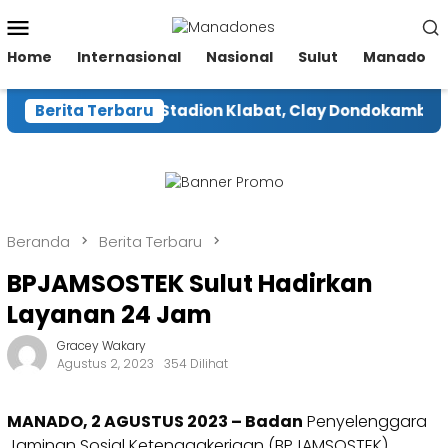
Loncat
Menu
ke
Mobile
konten
Home
Internasional
Nasional
Sulut
Manado
gara Renovasi Stadion Klabat, Clay Dondokambey Had
Berita Terbaru
Beranda
Berita Terbaru
BPJAMSOSTEK Sulut Hadirkan
Layanan 24 Jam
Gracey Wakary
Agustus 2, 2023
354 Dilihat
MANADO, 2 AGUSTUS 2023 – Badan
Penyelenggara
Jaminan Sosial Ketenagakerjaan (BPJAMSOSTEK)