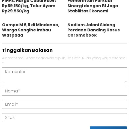
PIHPS: Harga Cabai Rawit
Pemerintah Perkuat
Rp59.150/kg, Telur Ayam
Sinergi dengan BI Jaga
Rp29.550/kg
Stabilitas Ekonomi
Gempa M 6,5 di Mindanao,
Nadiem Jalani Sidang
Warga Sangihe Imbau
Perdana Banding Kasus
Waspada
Chromebook
Tinggalkan Balasan
Alamat email Anda tidak akan dipublikasikan.
Ruas yang wajib ditandai
*