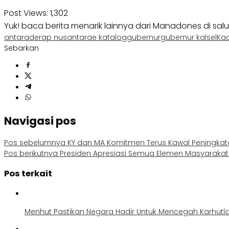
Post Views:
1,302
Yuk! baca berita menarik lainnya dari Manadones di sal
antara
derap nusantara
e katalog
gubernur
gubernur kalsel
Kad
Sebarkan
Navigasi pos
Pos sebelumnya
KY dan MA Komitmen Terus Kawal Peningkat
Pos berikutnya
Presiden Apresiasi Semua Elemen Masyaraka
Pos terkait
Menhut Pastikan Negara Hadir Untuk Mencegah Karhutl