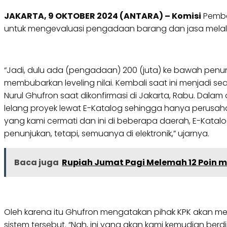
JAKARTA, 9 OKTOBER 2024 (ANTARA) – Komisi
Pembe
untuk mengevaluasi pengadaan barang dan jasa melalui
“Jadi, dulu ada (pengadaan) 200 (juta) ke bawah penunj
membubarkan leveling nilai. Kembali saat ini menjadi 
Nurul Ghufron saat dikonfirmasi di Jakarta, Rabu. Dal
lelang proyek lewat E-Katalog sehingga hanya perusa
yang kami cermati dan ini di beberapa daerah, E-Kata
penunjukan, tetapi, semuanya di elektronik,” ujarnya.
Baca juga
Rupiah Jumat Pagi Melemah 12 Poin me
Oleh karena itu Ghufron mengatakan pihak KPK akan m
sistem tersebut. “Nah, ini yang akan kami kemudian be