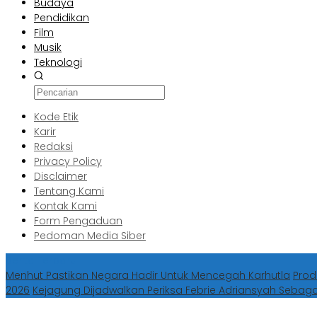
Budaya
Pendidikan
Film
Musik
Teknologi
Kode Etik
Karir
Redaksi
Privacy Policy
Disclaimer
Tentang Kami
Kontak Kami
Form Pengaduan
Pedoman Media Siber
Berita Terbaru
Menhut Pastikan Negara Hadir Untuk Mencegah Karhutla
Prod
2026
Kejagung Dijadwalkan Periksa Febrie Adriansyah Sebag