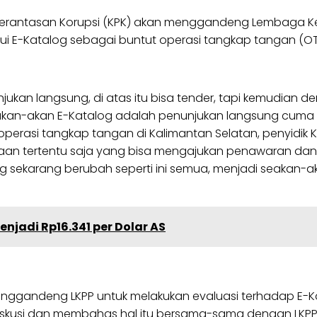
rantasan Korupsi (KPK) akan menggandeng Lembaga Ke
 E-Katalog sebagai buntut operasi tangkap tangan (OTT
ukan langsung, di atas itu bisa tender, tapi kemudian d
seakan-akan E-Katalog adalah penunjukan langsung cuma 
am operasi tangkap tangan di Kalimantan Selatan, penyi
haan tertentu saja yang bisa mengajukan penawaran dan
log sekarang berubah seperti ini semua, menjadi seakan
njadi Rp16.341 per Dolar AS
enggandeng LKPP untuk melakukan evaluasi terhadap E-K
rdiskusi dan membahas hal itu bersama-sama dengan LKPP