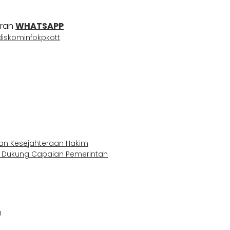
uran
WHATSAPP
is
kominfo
kpk
ott
an Kesejahteraan Hakim
t Dukung Capaian Pemerintah
a