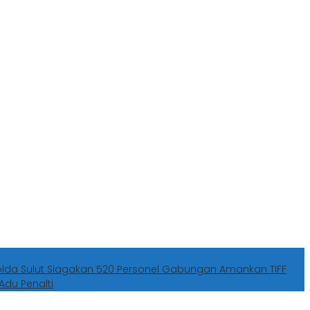
olda Sulut Siagakan 520 Personel Gabungan Amankan TIFF
Adu Penalti