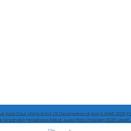
uk Hasil Daur Ulang Botol Oli Dipamerkan di Ajang GIIAS 2026
P
ai Tersangka
Persebaya Rebut Juara Piala Presiden 2026 Lewat 