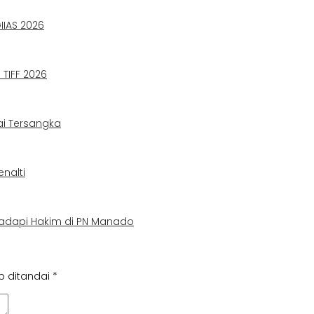
IIAS 2026
TIFF 2026
ai Tersangka
nalti
adapi Hakim di PN Manado
b ditandai
*