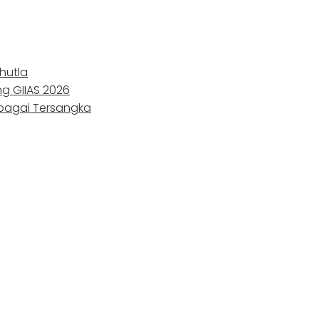
hutla
ng GIIAS 2026
ebagai Tersangka