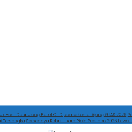
uk Hasil Daur Ulang Botol Oli Dipamerkan di Ajang GIIAS 2026
P
ai Tersangka
Persebaya Rebut Juara Piala Presiden 2026 Lewat 