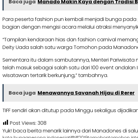
Baca juga
Manado Makin Kaya dengan Tradisi B
Para peserta fashion pun kembali menjadi bunga pada pe
bagian dengan mengisi acara melalui atraksi menyan
“Tampilan kendaraan hias dan fashion carnival memang s
Deity Uada salah satu warga Tomohon pada Manadon
Sementara itu dalam sambutannya, Menteri Pariwisata
telah masuk sebagai salah satu dari 100 event andalan I
wisatawan tertarik berkunjung,” tambahnya.
Baca juga
Menawannya Savanah Hijau di Rerer
TIFF sendiri akan ditutup pada Minggu sekaligus dijad
Post Views:
308
Yuk! baca berita menarik lainnya dari Manadones di sal
kota bunga
pesona indonesia
tiff
tiff2019
tomohon
tomohon inter