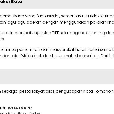
akar Batu
mbukaan yang fantastis ini, sementara itu tidak ketingg
yikan lagu lagu daerah dengan menggunakan pakaian kh
elalu menjadi unggulan TIFF selain agenda penting dan ke
es.
 meminta pemerintah dan masyarakat harus sama sama b
ndonesia. “Makin baik dan harus makin berkualitas. Dari 
ikan sebagai pesta rakyat alias pengucapan Kota Tomohon
uran
WHATSAPP
national flower festival