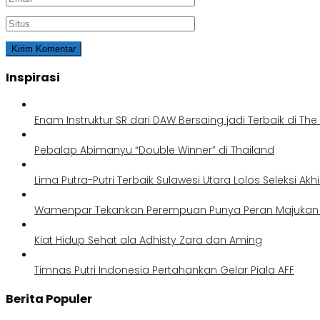
Inspirasi
Enam Instruktur SR dari DAW Bersaing jadi Terbaik di Th
Pebalap Abimanyu “Double Winner” di Thailand
Lima Putra-Putri Terbaik Sulawesi Utara Lolos Seleksi Akh
Wamenpar Tekankan Perempuan Punya Peran Majukan P
Kiat Hidup Sehat ala Adhisty Zara dan Aming
Timnas Putri Indonesia Pertahankan Gelar Piala AFF
Berita Populer