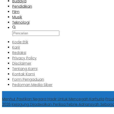
Budaya
Pendidikan
Film
Musik
Teknologi
Kode Etik
Karir
Redaksi
Privacy Policy
Disclaimer
Tentang Kami
Kontak Kami
Form Pengaduan
Pedoman Media Siber
Berita Terbaru
Menhut Pastikan Negara Hadir Untuk Mencegah Karhutla
Prod
2026
Kejagung Dijadwalkan Periksa Febrie Adriansyah Sebag