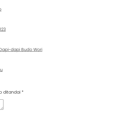
o
023
 Dapi-dapi Budo Wori
ru
b ditandai
*