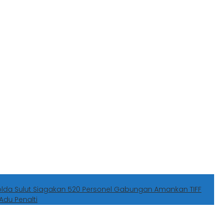
olda Sulut Siagakan 520 Personel Gabungan Amankan TIFF
Adu Penalti