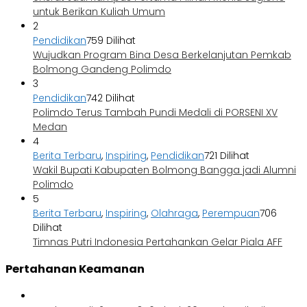
untuk Berikan Kuliah Umum
2
Pendidikan
759 Dilihat
Wujudkan Program Bina Desa Berkelanjutan Pemkab
Bolmong Gandeng Polimdo
3
Pendidikan
742 Dilihat
Polimdo Terus Tambah Pundi Medali di PORSENI XV
Medan
4
Berita Terbaru
,
Inspiring
,
Pendidikan
721 Dilihat
Wakil Bupati Kabupaten Bolmong Bangga jadi Alumni
Polimdo
5
Berita Terbaru
,
Inspiring
,
Olahraga
,
Perempuan
706
Dilihat
Timnas Putri Indonesia Pertahankan Gelar Piala AFF
Pertahanan Keamanan