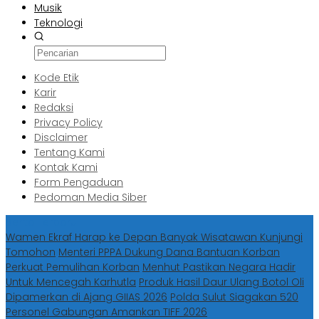
Musik
Teknologi
Kode Etik
Karir
Redaksi
Privacy Policy
Disclaimer
Tentang Kami
Kontak Kami
Form Pengaduan
Pedoman Media Siber
Berita Terbaru
Wamen Ekraf Harap ke Depan Banyak Wisatawan Kunjungi
Tomohon
Menteri PPPA Dukung Dana Bantuan Korban
Perkuat Pemulihan Korban
Menhut Pastikan Negara Hadir
Untuk Mencegah Karhutla
Produk Hasil Daur Ulang Botol Oli
Dipamerkan di Ajang GIIAS 2026
Polda Sulut Siagakan 520
Personel Gabungan Amankan TIFF 2026