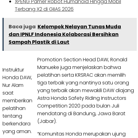
XPENG Pamer Robot Humanoid Hingga Mobil
Terbang X2 di GIIAS 2026
Baca juga
Kelompok Nelayan Tunas Muda
dan IPNLF Indonesia Kolaborasi Bersihkan
Sampah Plastik di Laut
Promotion Section Head DAW, Ronald
Manueke juga menjelaskan bahwa
Instruktur
pelatihan serta KRSRAC akan memilih
Honda DAW,
tiga terbaik yang nantinya satu orang
Nur Alam
yang terbaik akan mewakili DAW diajang
saat
Astra Honda Safety Riding Instructors
memberikan
Competition 2020 pada bulan Juli
pelatihan
mendatang di Bandung, Jawa Barat
tentang
(Jabar).
berkendara
yang aman.
“Komunitas Honda merupakan ujung