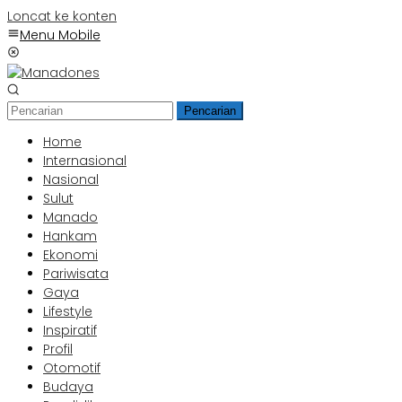
Loncat ke konten
Menu Mobile
Pencarian
Home
Internasional
Nasional
Sulut
Manado
Hankam
Ekonomi
Pariwisata
Gaya
Lifestyle
Inspiratif
Profil
Otomotif
Budaya