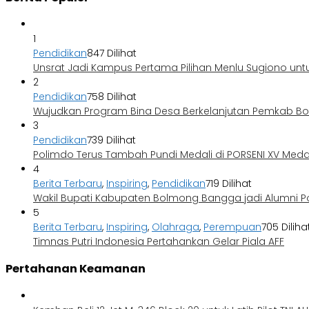
1
Pendidikan
847 Dilihat
Unsrat Jadi Kampus Pertama Pilihan Menlu Sugiono unt
2
Pendidikan
758 Dilihat
Wujudkan Program Bina Desa Berkelanjutan Pemkab 
3
Pendidikan
739 Dilihat
Polimdo Terus Tambah Pundi Medali di PORSENI XV Med
4
Berita Terbaru
,
Inspiring
,
Pendidikan
719 Dilihat
Wakil Bupati Kabupaten Bolmong Bangga jadi Alumni P
5
Berita Terbaru
,
Inspiring
,
Olahraga
,
Perempuan
705 Diliha
Timnas Putri Indonesia Pertahankan Gelar Piala AFF
Pertahanan Keamanan