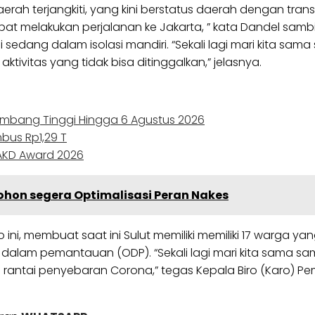
h terjangkiti, yang kini berstatus daerah dengan transm
melakukan perjalanan ke Jakarta, ” kata Dandel sambil 
edang dalam isolasi mandiri. “Sekali lagi mari kita sam
vitas yang tidak bisa ditinggalkan,” jelasnya.
lombang Tinggi Hingga 6 Agustus 2026
bus Rp1,29 T
PAKD Award 2026
hon segera Optimalisasi Peran Nakes
, membuat saat ini Sulut memiliki memiliki 17 warga yan
alam pemantauan (ODP). “Sekali lagi mari kita sama 
n rantai penyebaran Corona,” tegas Kepala Biro (Karo) P