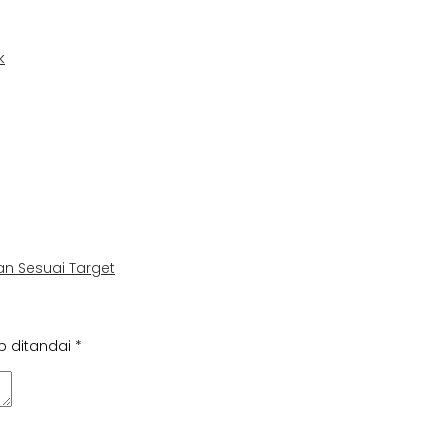
k
n Sesuai Target
b ditandai
*