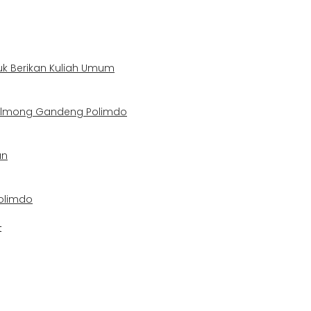
uk Berikan Kuliah Umum
Bolmong Gandeng Polimdo
an
olimdo
t