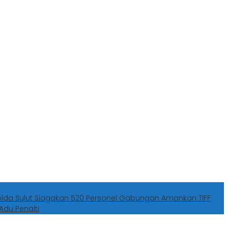
olda Sulut Siagakan 520 Personel Gabungan Amankan TIFF
Adu Penalti