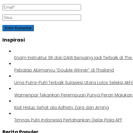
Inspirasi
Enam Instruktur SR dari DAW Bersaing jadi Terbaik di Th
Pebalap Abimanyu “Double Winner” di Thailand
Lima Putra-Putri Terbaik Sulawesi Utara Lolos Seleksi Akh
Wamenpar Tekankan Perempuan Punya Peran Majukan P
Kiat Hidup Sehat ala Adhisty Zara dan Aming
Timnas Putri Indonesia Pertahankan Gelar Piala AFF
Berita Populer