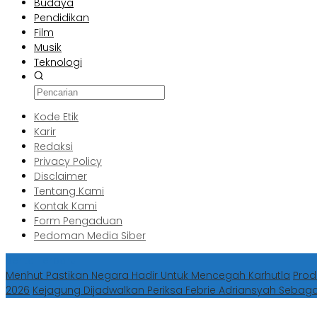
Budaya
Pendidikan
Film
Musik
Teknologi
Kode Etik
Karir
Redaksi
Privacy Policy
Disclaimer
Tentang Kami
Kontak Kami
Form Pengaduan
Pedoman Media Siber
Berita Terbaru
Menhut Pastikan Negara Hadir Untuk Mencegah Karhutla
Prod
2026
Kejagung Dijadwalkan Periksa Febrie Adriansyah Sebag