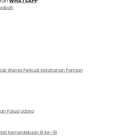
uran
WHATSAPP
wabah
Ajak Warga Perkuat Ketahanan Pangan
gan Polusi Udara
 Hari Kemerdekaan RI ke—81