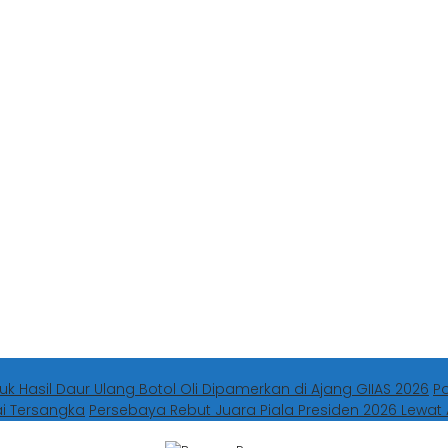
uk Hasil Daur Ulang Botol Oli Dipamerkan di Ajang GIIAS 2026
P
ai Tersangka
Persebaya Rebut Juara Piala Presiden 2026 Lewat 