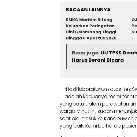
BACAAN LAINNYA
BMKG Maritim Bitung
OJ
Keluarkan Peringatan
Pe
Dini Gelombang Tinggi
Su
Hingga 6 Agustus 2026
T
Baca juga
UU TPKS Disah
Harus Berani Bicara
“Hasil laboraturium atas tes S
adalah keduanya resmi terinfek
yang satu dalam perawatan tim 
warga Minut ini, sudah menunjukk
saat dia masuk ke Kandouw sejak
yang baik. Kami berharap pasien 