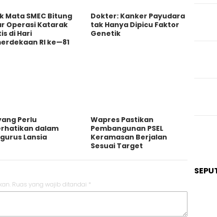
ik Mata SMEC Bitung
Dokter: Kanker Payudara
ar Operasi Katarak
tak Hanya Dipicu Faktor
is di Hari
Genetik
erdekaan RI ke—81
yang Perlu
Wapres Pastikan
erhatikan dalam
Pembangunan PSEL
gurus Lansia
Keramasan Berjalan
Sesuai Target
SEPU
kan.
Ruas yang wajib ditandai
*