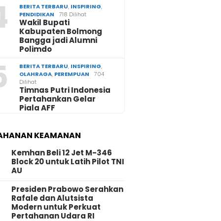
4
BERITA TERBARU
,
INSPIRING
,
PENDIDIKAN
718 Dilihat
Wakil Bupati
Kabupaten Bolmong
Bangga jadi Alumni
Polimdo
5
BERITA TERBARU
,
INSPIRING
,
OLAHRAGA
,
PEREMPUAN
704
Dilihat
Timnas Putri Indonesia
Pertahankan Gelar
Piala AFF
AHANAN KEAMANAN
Kemhan Beli 12 Jet M-346
Block 20 untuk Latih Pilot TNI
AU
Presiden Prabowo Serahkan
Rafale dan Alutsista
Modern untuk Perkuat
Pertahanan Udara RI