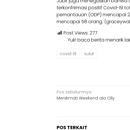
Jubir juga menegaskan bahwa dat
terkonfrirmasi positif Covid-1
pemantauan (ODP) mencapai 2
mencapai 58 orang. (graceywa
Post Views:
277
Yuk! baca berita menarik l
covid 19
sulut
Navigasi
Pos sebelumnya
Menikmati Weekend ala Olly
pos
POS TERKAIT