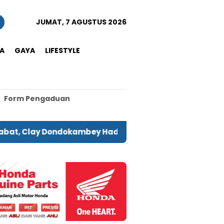
JUMAT, 7 AGUSTUS 2026
A
GAYA
LIFESTYLE
Form Pengaduan
ay Dondokambey Hadapi Hakim di PN Manado
Rupi