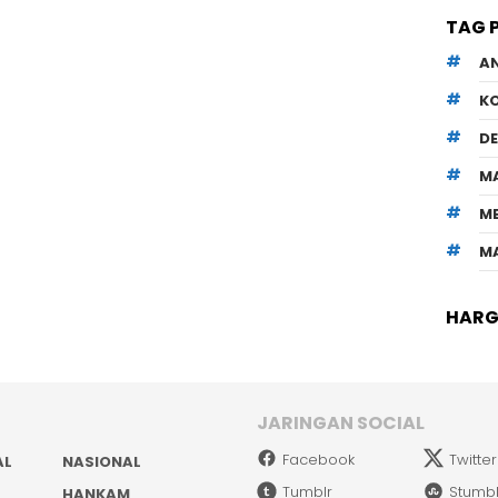
TAG 
A
K
D
M
M
M
HARGA
JARINGAN SOCIAL
Facebook
Twitter
AL
NASIONAL
Tumblr
Stumb
HANKAM