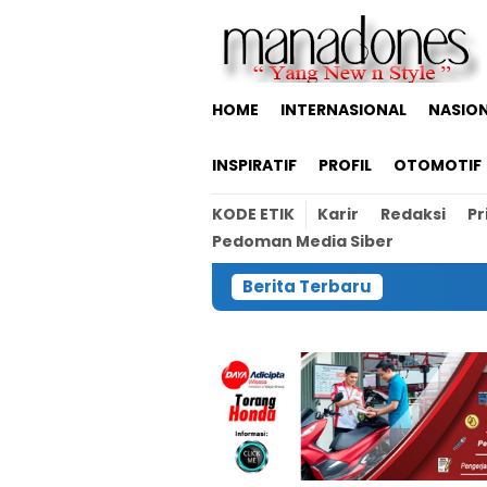
Loncat
ke
konten
HOME
INTERNASIONAL
NASIO
INSPIRATIF
PROFIL
OTOMOTIF
KODE ETIK
Karir
Redaksi
Pr
Pedoman Media Siber
Berita Terbaru