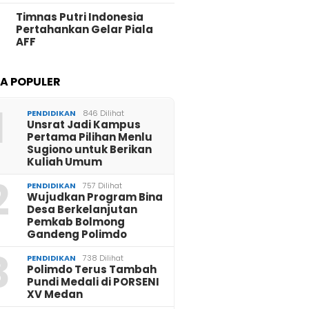
Timnas Putri Indonesia
Pertahankan Gelar Piala
AFF
TA POPULER
1
PENDIDIKAN
846 Dilihat
Unsrat Jadi Kampus
Pertama Pilihan Menlu
Sugiono untuk Berikan
Kuliah Umum
2
PENDIDIKAN
757 Dilihat
Wujudkan Program Bina
Desa Berkelanjutan
Pemkab Bolmong
Gandeng Polimdo
3
PENDIDIKAN
738 Dilihat
Polimdo Terus Tambah
Pundi Medali di PORSENI
XV Medan