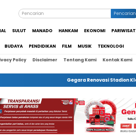
Pencarian
NAL
SULUT
MANADO
HANKAM
EKONOMI
PARIWISAT
BUDAYA
PENDIDIKAN
FILM
MUSIK
TEKNOLOGI
ivacy Policy
Disclaimer
Tentang Kami
Kontak Kami
Gegara Renovasi Stadion Klabat, Cl