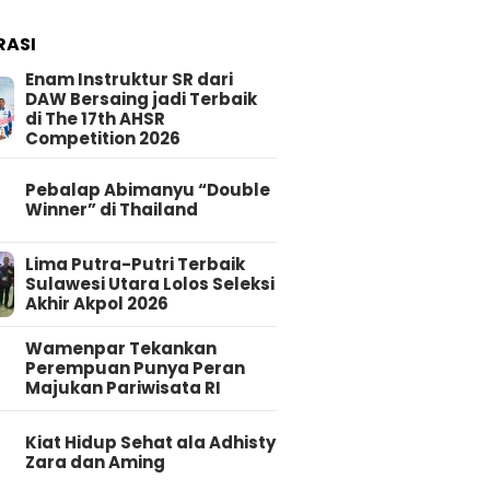
RASI
Enam Instruktur SR dari
DAW Bersaing jadi Terbaik
di The 17th AHSR
Competition 2026
Pebalap Abimanyu “Double
Winner” di Thailand
Lima Putra-Putri Terbaik
Sulawesi Utara Lolos Seleksi
Akhir Akpol 2026
Wamenpar Tekankan
Perempuan Punya Peran
Majukan Pariwisata RI
Kiat Hidup Sehat ala Adhisty
Zara dan Aming