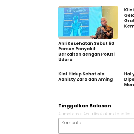
Klin
Gel
Grat
Kem
Ahli Kesehatan Sebut 60
Persen Penyakit
Berkaitan dengan Polusi
Udara
Kiat Hidup Sehat ala
Hal 
Adhisty Zara dan Aming
Dip
Men
Tinggalkan Balasan
Alamat email Anda tidak akan dipublikasi