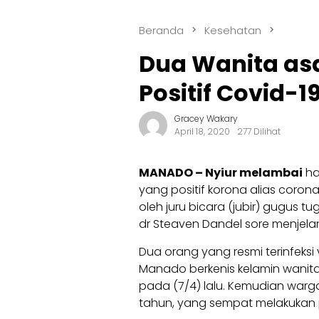
Beranda
Kesehatan
Dua Wanita as
Positif Covid-1
Gracey Wakary
April 18, 2020
277 Dilihat
MANADO – Nyiur melambai
ha
yang positif korona alias corona 
oleh juru bicara (jubir) gugus t
dr Steaven Dandel sore menjela
Dua orang yang resmi terinfeksi
Manado berkenis kelamin wanita
pada (7/4) lalu. Kemudian warg
tahun, yang sempat melakukan pe