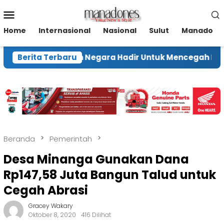
Loncat
Menu
ke
Mobile
konten
Home
Internasional
Nasional
Sulut
Manado
enhut Pastikan Negara Hadir Untuk Mencegah Karhutla
Berita Terbaru
Beranda
Pemerintah
Desa Minanga Gunakan Dana
Rp147,58 Juta Bangun Talud untuk
Cegah Abrasi
Gracey Wakary
Oktober 8, 2020
416 Dilihat