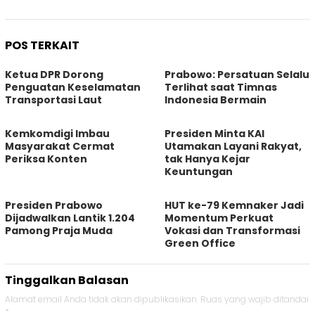
POS TERKAIT
Ketua DPR Dorong
Prabowo: Persatuan Selalu
Penguatan Keselamatan
Terlihat saat Timnas
Transportasi Laut
Indonesia Bermain
Kemkomdigi Imbau
Presiden Minta KAI
Masyarakat Cermat
Utamakan Layani Rakyat,
Periksa Konten
tak Hanya Kejar
Keuntungan
Presiden Prabowo
HUT ke-79 Kemnaker Jadi
Dijadwalkan Lantik 1.204
Momentum Perkuat
Pamong Praja Muda
Vokasi dan Transformasi
Green Office
Tinggalkan Balasan
Alamat email Anda tidak akan dipublikasikan.
Ruas yang wajib ditandai
*