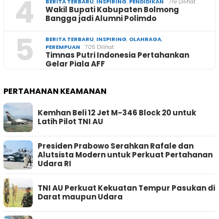
4
BERITA TERBARU
,
INSPIRING
,
PENDIDIKAN
719 Dilihat
Wakil Bupati Kabupaten Bolmong
Bangga jadi Alumni Polimdo
5
BERITA TERBARU
,
INSPIRING
,
OLAHRAGA
,
PEREMPUAN
705 Dilihat
Timnas Putri Indonesia Pertahankan
Gelar Piala AFF
PERTAHANAN KEAMANAN
Kemhan Beli 12 Jet M-346 Block 20 untuk
Latih Pilot TNI AU
Presiden Prabowo Serahkan Rafale dan
Alutsista Modern untuk Perkuat Pertahanan
Udara RI
TNI AU Perkuat Kekuatan Tempur Pasukan di
Darat maupun Udara