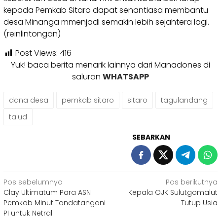
kepada Pemkab Sitaro dapat senantiasa membantu
desa Minanga mmenjadi semakin lebih sejahtera lagi.
(reinlintongan)
Post Views:
416
Yuk! baca berita menarik lainnya dari Manadones di
saluran
WHATSAPP
dana desa
pemkab sitaro
sitaro
tagulandang
talud
SEBARKAN
Navigasi
Pos sebelumnya
Pos berikutnya
Clay Ultimatum Para ASN
Kepala OJK Sulutgomalut
pos
Pemkab Minut Tandatangani
Tutup Usia
PI untuk Netral