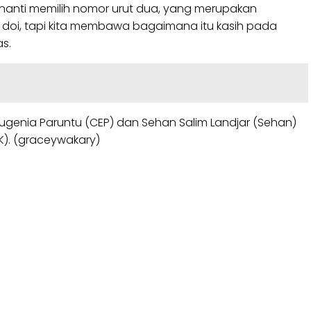
 nanti memilih nomor urut dua, yang merupakan
u doi, tapi kita membawa bagaimana itu kasih pada
s.
ugenia Paruntu (CEP) dan Sehan Salim Landjar (Sehan)
K). (graceywakary)