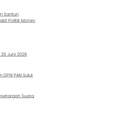
an Santun
it Politik Money
 25 Juni 2026
n DPW PAN Sulut
esetaraan Suara