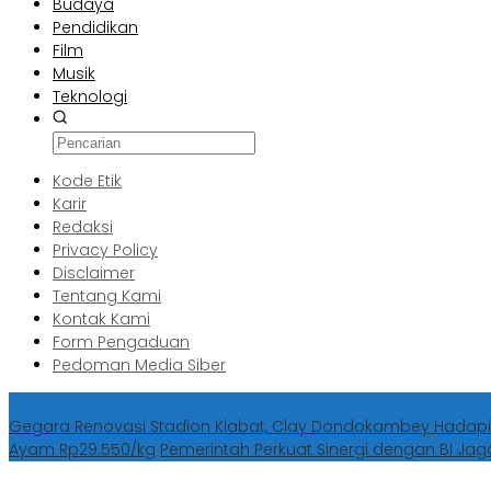
Budaya
Pendidikan
Film
Musik
Teknologi
Kode Etik
Karir
Redaksi
Privacy Policy
Disclaimer
Tentang Kami
Kontak Kami
Form Pengaduan
Pedoman Media Siber
Berita Terbaru
Gegara Renovasi Stadion Klabat, Clay Dondokambey Hadapi
Ayam Rp29.550/kg
Pemerintah Perkuat Sinergi dengan BI Jag