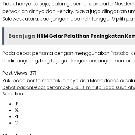
Tidak hanya itu saja, calon gubernur dari partai Nas
perwakilan dirinya dan Hendry. “Saya juga diingatkan 
Sulawesk utara. Jadi jangan lupa neh tanggal 9 pilih 
Baca juga
HRM Gelar Pelatihan Peningkatan Ke
Pada debat pertama dengan menggunakan Protokol Keseha
hadir langsung, begitu juga dengan pasangan nomor ur
Post Views:
371
Yuk! baca berita menarik lainnya dari Manadones di sal
Debat paslon
Debat pertama
KPU SULUT
minut
pilkada sulut
Tah
Sebarkan