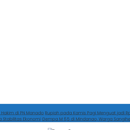
 Hakim di PN Manado
Rupiah pada Kamis Pagi Menguat jadi Rp1
a Stabilitas Ekonomi
Gempa M 6,5 di Mindanao, Warga Sangi