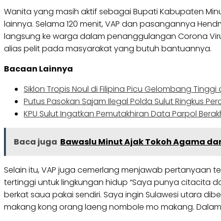
Wanita yang masih aktif sebagai Bupati Kabupaten Min
lainnya. Selama 120 menit, VAP dan pasangannya Hend
langsung ke warga dalam penanggulangan Corona Virus
alias pelit pada masyarakat yang butuh bantuannya.
Bacaan Lainnya
Siklon Tropis Noul di Filipina Picu Gelombang Tinggi
Putus Pasokan Sajam Ilegal Polda Sulut Ringkus Peraj
KPU Sulut Ingatkan Pemutakhiran Data Parpol Berakh
Baca juga
Bawaslu Minut Ajak Tokoh Agama dan 
Selain itu, VAP juga cemerlang menjawab pertanyaan
tertinggi untuk lingkungan hidup “Saya punya citacit
berkat saua pakai sendiri. Saya ingin Sulawesi utara dibe
makang kong orang laeng nombole mo makang. Dalam ta