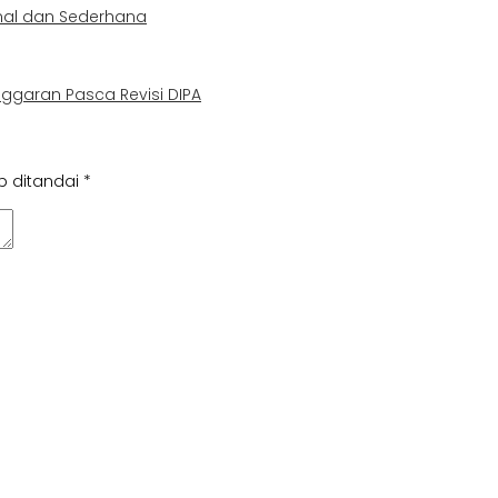
rnal dan Sederhana
nggaran Pasca Revisi DIPA
b ditandai
*