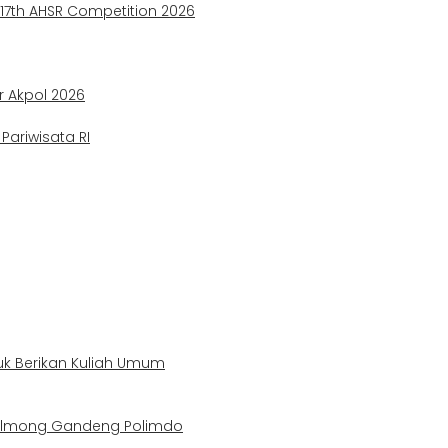
e 17th AHSR Competition 2026
ir Akpol 2026
ariwisata RI
uk Berikan Kuliah Umum
Bolmong Gandeng Polimdo