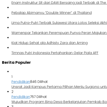
Enam Instruktur SR dari DAW Bersaing jadi Terbaik di Th
Pebalap Abimanyu “Double Winner” di Thailand
Lima Putra-Putri Terbaik Sulawesi Utara Lolos Seleksi Akh
Wamenpar Tekankan Perempuan Punya Peran Majukan P
Kiat Hidup Sehat ala Adhisty Zara dan Aming
Timnas Putri Indonesia Pertahankan Gelar Piala AFF
Berita Populer
1
Pendidikan
846 Dilihat
Unsrat Jadi Kampus Pertama Pilihan Menlu Sugiono unt
2
Pendidikan
757 Dilihat
Wujudkan Program Bina Desa Berkelanjutan Pemkab 
3