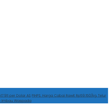
7.911 per Dolar AS
PIHPS: Harga Cabai Rawit Rp59.150/kg, Telur
he Imbau Waspada