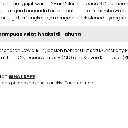
dem juga mengajak warga Nyiur Melambai pada 9 Desember
untuk jangan kongcudu karena mati kita tidak membawa it
pa torang dua,” ungkapnya dengan dialek Manado yang kha
mampuan Pelatih Saksi di Tahuna
tan Covid 19 ini, paslon nomor urut satu, Christiany E
ut tiga, Olly Dondokambey (OD) dan Steven Kandouw (S
uran
WHATSAPP
apan pilkada
vap
vonnie anekke Panambunan