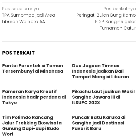
Navigasi
Pos sebelumnya
Pos berikutnya
TPA Sumompo jadi Area
Peringati Bulan Bung Karno
pos
Liburan Walikota AA
PDIP Sangihe gelar
Turnamen Catur
POS TERKAIT
Pantai Parentek si Taman
Duo Jagoan Timnas
Tersembunyi di Minahasa
Indonesia jadikan Bali
Tempat Mengisi Liburan
Pameran Karya Kreatif
Pikachu Laut jadikan Wakil
Indonesia hadir perdana di
Sangihe Jawara III di
Tokyo
ILSUPC 2023
Tim Polimdo Rancang
Puncak Batu Karuka di
Jalur Trekking Ekowisata
Sangihe jadi Destinasi
Gunung Dapi-dapi Budo
Favorit Baru
Wori