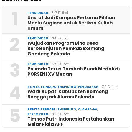
1
PENDIDIKAN
847 Dilihat
Unsrat Jadi Kampus Pertama Pilihan
Menlu Sugiono untuk Berikan Kuliah
Umum
2
PENDIDIKAN
758 Dilihat
Wujudkan Program Bina Desa
Berkelanjutan Pemkab Bolmong
Gandeng Polimdo
3
PENDIDIKAN
739 Dilihat
Polimdo Terus Tambah Pundi Medali di
PORSENI XV Medan
4
BERITA TERBARU
,
INSPIRING
,
PENDIDIKAN
719 Dilihat
Wakil Bupati Kabupaten Bolmong
Bangga jadi Alumni Polimdo
5
BERITA TERBARU
,
INSPIRING
,
OLAHRAGA
,
PEREMPUAN
705 Dilihat
Timnas Putri Indonesia Pertahankan
Gelar Piala AFF