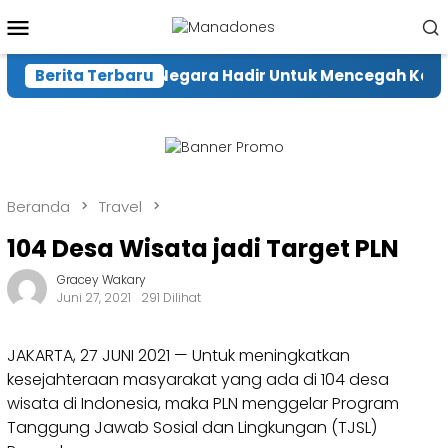
Loncat
Menu
ke
Mobile
konten
nhut Pastikan Negara Hadir Untuk Mencegah Karhutla
Berita Terbaru
Beranda
Travel
104 Desa Wisata jadi Target PLN
Gracey Wakary
Juni 27, 2021
291 Dilihat
JAKARTA, 27 JUNI 2021 — Untuk meningkatkan
kesejahteraan masyarakat yang ada di 104 desa
wisata di Indonesia, maka PLN menggelar Program
Tanggung Jawab Sosial dan Lingkungan (TJSL)