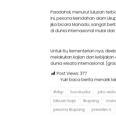
Paadahal, menurut lulusan terbai
ini, pesona keindahan alam Liku
jika bicara Manado, sangat ber
di dunia internasional mulai dari
Untuk itu, kementerian nya, dise
melakukan kajian dan kebijakan
dunia wisata internasional. (gr
Post Views:
377
Yuk! baca berita menarik l
#dsp
borobudur
joko wid
labuan bajo
likupang
mand
pesona likupang
presiden ri