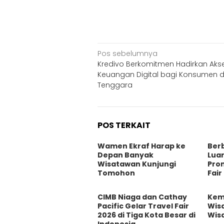
Navigasi
Pos sebelumnya
Kredivo Berkomitmen Hadirkan Aks
pos
Keuangan Digital bagi Konsumen di
Tenggara
POS TERKAIT
Wamen Ekraf Harap ke
Ber
Depan Banyak
Luar
Wisatawan Kunjungi
Pro
Tomohon
Fair
CIMB Niaga dan Cathay
Kem
Pacific Gelar Travel Fair
Wisa
2026 di Tiga Kota Besar di
Wis