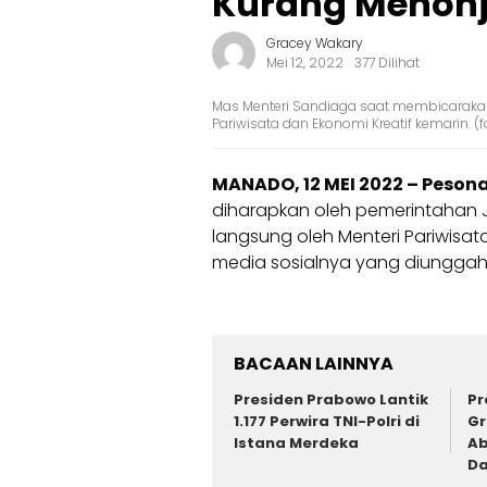
Kurang Menonjo
Gracey Wakary
Mei 12, 2022
377 Dilihat
Mas Menteri Sandiaga saat membicaraka
Pariwisata dan Ekonomi Kreatif kemarin. (
MANADO, 12 MEI 2022 – Peson
diharapkan oleh pemerintahan J
langsung oleh Menteri Pariwisat
media sosialnya yang diunggahn
BACAAN LAINNYA
Presiden Prabowo Lantik
Pr
1.177 Perwira TNI-Polri di
Gr
Istana Merdeka
Ab
Da