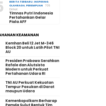
5
BERITA TERBARU
,
INSPIRING
,
OLAHRAGA
,
PEREMPUAN
705
Dilihat
Timnas Putri Indonesia
Pertahankan Gelar
Piala AFF
AHANAN KEAMANAN
Kemhan Beli 12 Jet M-346
Block 20 untuk Latih Pilot TNI
AU
Presiden Prabowo Serahkan
Rafale dan Alutsista
Modern untuk Perkuat
Pertahanan Udara RI
TNI AU Perkuat Kekuatan
Tempur Pasukan di Darat
maupun Udara
Kemenkopolkam Berharap
Pemda Sulut Bentuk Tim