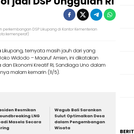
l jadi DSP Unggulan RI
n perkembangan DSP Likupang di Kantor Kementerian
foto:kemenperaf)
a
Likupang, ternyata masih jauh dari yang
oko Widodo – Maaruf Amien, ini dikatakan
a dan Ekonomi Kreatif RI, Sandiaga Uno dalam
ya malam kemarin (11/5).
esiden Resmikan
Wagub Bali Sarankan
oundbreaking LNG
Sulut Optimalkan Desa
adi Masela Secara
dalam Pengembangan
ring
Wisata
BERI