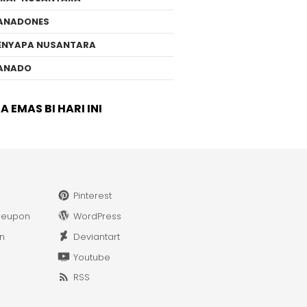
ANADONES
ENYAPA NUSANTARA
ANADO
 EMAS BI HARI INI
Pinterest
leupon
WordPress
in
Deviantart
Youtube
RSS