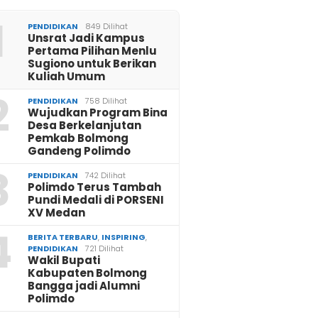
1
PENDIDIKAN
849 Dilihat
Unsrat Jadi Kampus
Pertama Pilihan Menlu
Sugiono untuk Berikan
Kuliah Umum
2
PENDIDIKAN
758 Dilihat
Wujudkan Program Bina
Desa Berkelanjutan
Pemkab Bolmong
Gandeng Polimdo
3
PENDIDIKAN
742 Dilihat
Polimdo Terus Tambah
Pundi Medali di PORSENI
XV Medan
4
BERITA TERBARU
,
INSPIRING
,
PENDIDIKAN
721 Dilihat
Wakil Bupati
Kabupaten Bolmong
Bangga jadi Alumni
Polimdo