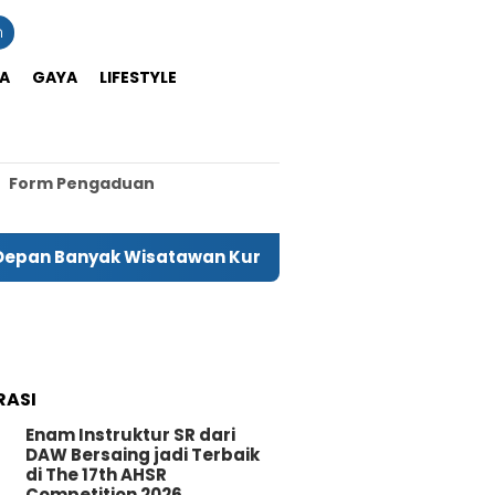
n
A
GAYA
LIFESTYLE
Form Pengaduan
anyak Wisatawan Kunjungi Tomohon
Menteri PPP
RASI
Enam Instruktur SR dari
DAW Bersaing jadi Terbaik
di The 17th AHSR
Competition 2026