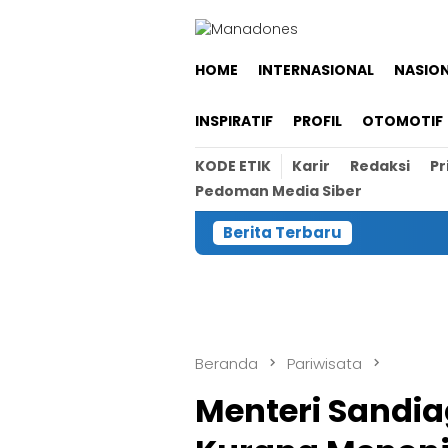
Loncat
ke
konten
HOME
INTERNASIONAL
NASIO
INSPIRATIF
PROFIL
OTOMOTIF
KODE ETIK
Karir
Redaksi
Pr
Pedoman Media Siber
Berita Terbaru
Beranda
Pariwisata
Menteri Sandia