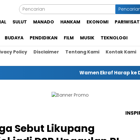
Pencaria
NAL
SULUT
MANADO
HANKAM
EKONOMI
PARIWISAT
BUDAYA
PENDIDIKAN
FILM
MUSIK
TEKNOLOGI
ivacy Policy
Disclaimer
Tentang Kami
Kontak Kami
Wamen Ekraf Harap ke Depan B
INSPI
ga Sebut Likupang