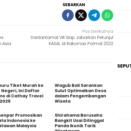
SEBARKAN
Pos berikutnya
es
Danlantamal VIII Siap Jabarkan Petunjul
 Asia
KASAL di Rakornas Potmal 2022
SEPU
buru Tiket Murah ke
Wagub Bali Sarankan
 Negeri, Ini Daftar
Sulut Optimalkan Desa
mo di Cathay Travel
dalam Pengembangan
 2026
Wisata
enpar Promosikan
Shirahama Berusaha
ta Indonesia ke
Bangkit Usai Ditinggal
atawan Malaysia
Panda Ikonik Tarik