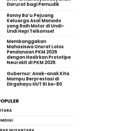
Darurat bagi Pemudik
Ronny Ba’u Pejuang
Keluarga Asal Manado
yang Raih Motor di Undi-
Undi Hepi Telkomsel
Membanggakan
Mahasiswa Unsrat Lolos
Pendanaan PKM 2025
dengan Hadirkan Prototipe
Neurokit di PKM 2025
Gubernur: Anak-anak Kita
Mampu Berprestasi di
Dirgahayu HUT RI ke-80
POPULER
NTARA
OMDIGI
ERAP NUSANTARA