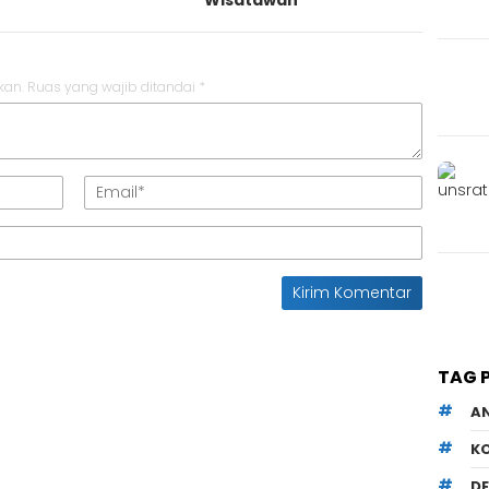
Wisatawan
kan.
Ruas yang wajib ditandai
*
TAG 
A
K
D