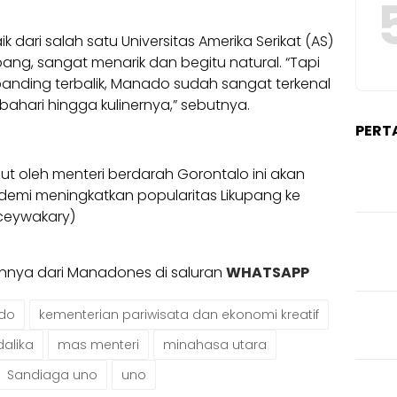
k dari salah satu Universitas Amerika Serikat (AS)
pang, sangat menarik dan begitu natural. “Tapi
banding terbalik, Manado sudah sangat terkenal
 bahari hingga kulinernya,” sebutnya.
PERT
but oleh menteri berdarah Gorontalo ini akan
 demi meningkatkan popularitas Likupang ke
aceywakary)
ainnya dari Manadones di saluran
WHATSAPP
odo
kementerian pariwisata dan ekonomi kreatif
alika
mas menteri
minahasa utara
Sandiaga uno
uno