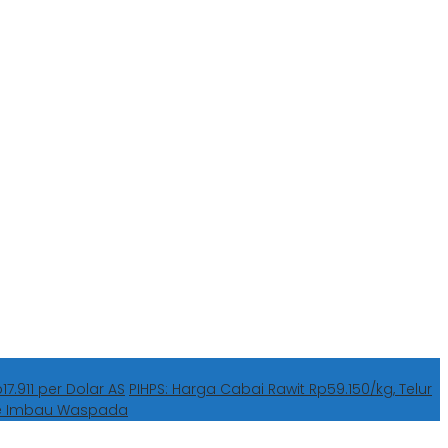
7.911 per Dolar AS
PIHPS: Harga Cabai Rawit Rp59.150/kg, Telur
he Imbau Waspada