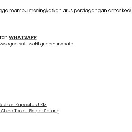
t hingga mampu meningkatkan arus perdagangan antar ke
uran
WHATSAPP
uw
wagub sulut
wakil gubernur
wisata
ngkatkan Kapasitas UKM
hina Terkait Ekspor Porang