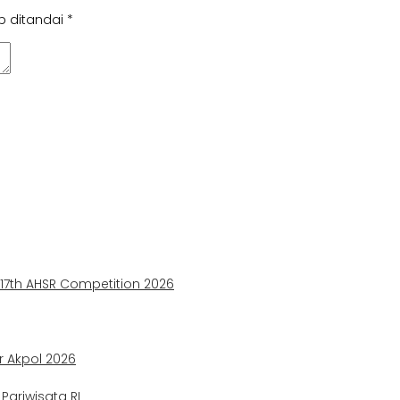
b ditandai
*
e 17th AHSR Competition 2026
ir Akpol 2026
ariwisata RI