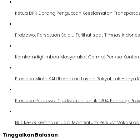
Ketua DPR Dorong Penguatan Keselamatan Transportas
Prabowo: Persatuan Selalu Terlihat saat Timnas Indone
Kemkomdigi Imbau Masyarakat Cermat Periksa Konten
Presiden Minta KAI Utamakan Layani Rakyat, tak Hanya 
Presiden Prabowo Dijadwalkan Lantik 1.204 Pamong Pra
HUT ke-79 Kemnaker Jadi Momentum Perkuat Vokasi dan
Tinggalkan Balasan