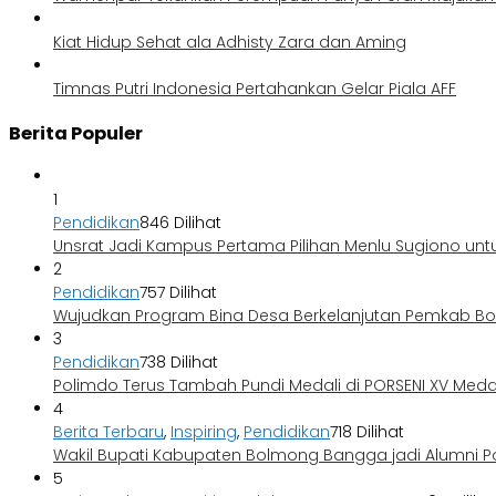
Kiat Hidup Sehat ala Adhisty Zara dan Aming
Timnas Putri Indonesia Pertahankan Gelar Piala AFF
Berita Populer
1
Pendidikan
846 Dilihat
Unsrat Jadi Kampus Pertama Pilihan Menlu Sugiono unt
2
Pendidikan
757 Dilihat
Wujudkan Program Bina Desa Berkelanjutan Pemkab 
3
Pendidikan
738 Dilihat
Polimdo Terus Tambah Pundi Medali di PORSENI XV Med
4
Berita Terbaru
,
Inspiring
,
Pendidikan
718 Dilihat
Wakil Bupati Kabupaten Bolmong Bangga jadi Alumni P
5