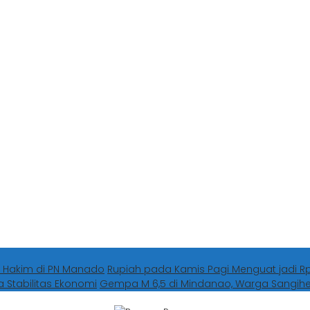
 Hakim di PN Manado
Rupiah pada Kamis Pagi Menguat jadi Rp1
a Stabilitas Ekonomi
Gempa M 6,5 di Mindanao, Warga Sangi