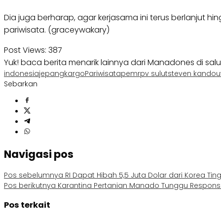
Dia juga berharap, agar kerjasama ini terus berlanju
pariwisata. (graceywakary)
Post Views:
387
Yuk! baca berita menarik lainnya dari Manadones di sal
indonesia
jepang
kargo
Pariwisata
pemrpv sulut
steven kando
Sebarkan
Navigasi pos
Pos sebelumnya
RI Dapat Hibah 5,5 Juta Dolar dari Korea Ti
Pos berikutnya
Karantina Pertanian Manado Tunggu Respons C
Pos terkait