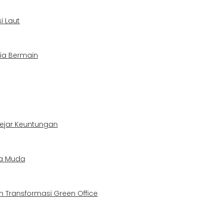
i Laut
sia Bermain
Kejar Keuntungan
ja Muda
 Transformasi Green Office