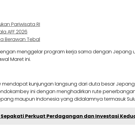
an Pariwisata RI
ala AFF 2026
ia Berawan Tebal
u dengan menggelar program kerja sama dengan Jepang u
l Maret ini.
 mendapat kunjungan langsung dari duta besar Jepang un
ondokambey ini dengan menghadirkan rute penerbangan y
pang maupun Indonesia yang didalamnya termasuk Sulu
 Sepakati Perkuat Perdagangan dan Investasi Kedu