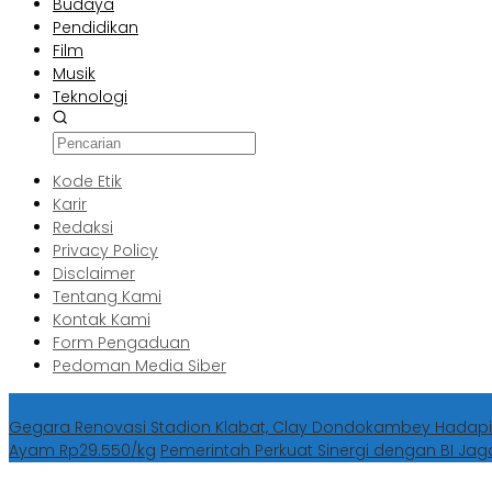
Budaya
Pendidikan
Film
Musik
Teknologi
Kode Etik
Karir
Redaksi
Privacy Policy
Disclaimer
Tentang Kami
Kontak Kami
Form Pengaduan
Pedoman Media Siber
Berita Terbaru
Gegara Renovasi Stadion Klabat, Clay Dondokambey Hadapi
Ayam Rp29.550/kg
Pemerintah Perkuat Sinergi dengan BI Jag