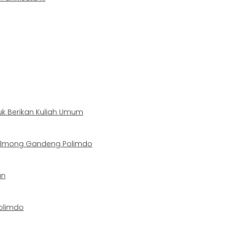
uk Berikan Kuliah Umum
Bolmong Gandeng Polimdo
an
olimdo