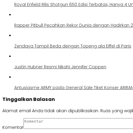
Royal Enfield Rilis Shotgun 650 Edisi Terbatas, Hanya 4 Uni
Rapper Pitbull Pecahkan Rekor Dunia dengan Hadirkan 22
Zendaya Tampil Beda dengan Topeng ala Eiffel di Paris
Justin Hubner Resmi Nikahi Jennifer Coppen
Antusiasme ARMY pada General Sale Tiket Konser ARIRA
Tinggalkan Balasan
Alamat email Anda tidak akan dipublikasikan.
Ruas yang waji
Komentar