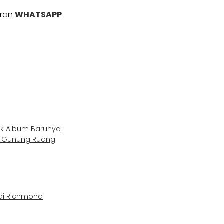
uran
WHATSAPP
uk Album Barunya
a Gunung Ruang
di Richmond