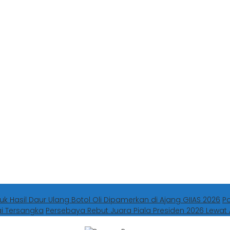
uk Hasil Daur Ulang Botol Oli Dipamerkan di Ajang GIIAS 2026
P
ai Tersangka
Persebaya Rebut Juara Piala Presiden 2026 Lewat 