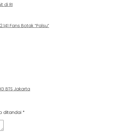
t di RI
.141 Fans Botak “Palsu”
NG BTS Jakarta
b ditandai
*