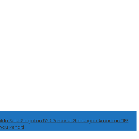
olda Sulut Siagakan 520 Personel Gabungan Amankan TIFF
Adu Penalti