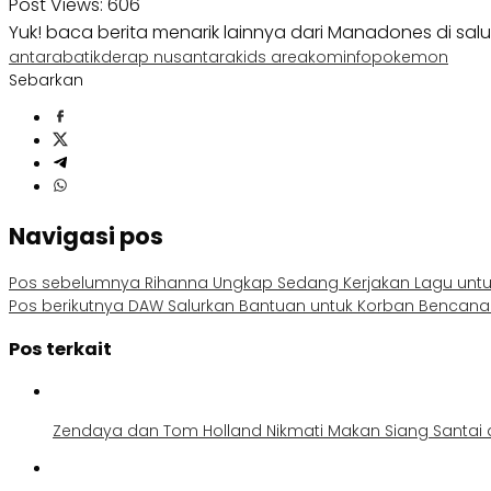
Post Views:
606
Yuk! baca berita menarik lainnya dari Manadones di sal
antara
batik
derap nusantara
kids area
kominfo
pokemon
Sebarkan
Navigasi pos
Pos sebelumnya
Rihanna Ungkap Sedang Kerjakan Lagu unt
Pos berikutnya
DAW Salurkan Bantuan untuk Korban Bencan
Pos terkait
Zendaya dan Tom Holland Nikmati Makan Siang Santai 