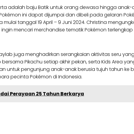
akarta adalah baju Batik untuk orang dewasa hingga ana
k Pokémon ini dapat dijumpai dan dibeli pada gelaran Po
ai tanggal 19 April – 9 Juni 2024. Christina mengungk
ngin mencari merchandise tematik Pokémon terlengkap d
ab juga menghadirkan serangkaian aktivitas seru yang 
bersama Pikachu setiap akhir pekan, serta Kids Area ya
untuk pengunjung anak-anak berusia tujuh tahun ke ba
ra pecinta Pokémon di Indonesia.
andai Perayaan 25 Tahun Berkarya