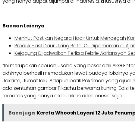
yang hanya dapat dijumpai di Indonesia, khususnya di 
Bacaan Lainnya
Menhut Pastikan Negara Hadir Untuk Mencegah Kar
Produk Hasil Daur Ulang Botol Oli Dipamerkan di Aja
Kejagung Dijadwalkan Periksa Febrie Adriansyah S
“Ini merupakan sebuah usaha yang besar dari AKG Ent
akhirnya berhasil memadukan lewat budaya lokalnya yang
Jakarta, Jumat lalu. Adapun batik Pokémon yang dijual
ada sentuhan gambar Pikachu berwarna kuning. Edisi ter
terbatas yang hanya dikeluarkan di Indonesia saja.
Baca juga
Kereta Whoosh Layani 12 Juta Penum