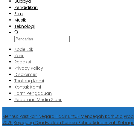
Budaya
Pendidikan
Film
Musik
Teknologi
Kode Etik
Karir
Redaksi
Privacy Policy
Disclaimer
Tentang Kami
Kontak Kami
Form Pengaduan
Pedoman Media Siber
Berita Terbaru
Menhut Pastikan Negara Hadir Untuk Mencegah Karhutla
Prod
2026
Kejagung Dijadwalkan Periksa Febrie Adriansyah Sebag