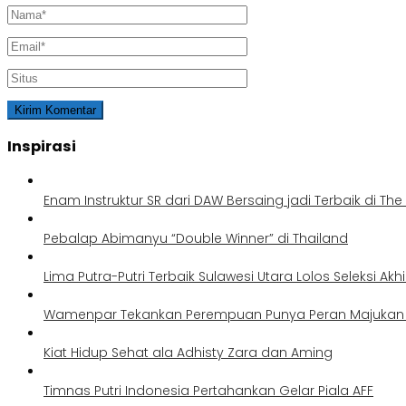
Inspirasi
Enam Instruktur SR dari DAW Bersaing jadi Terbaik di Th
Pebalap Abimanyu “Double Winner” di Thailand
Lima Putra-Putri Terbaik Sulawesi Utara Lolos Seleksi Akh
Wamenpar Tekankan Perempuan Punya Peran Majukan P
Kiat Hidup Sehat ala Adhisty Zara dan Aming
Timnas Putri Indonesia Pertahankan Gelar Piala AFF