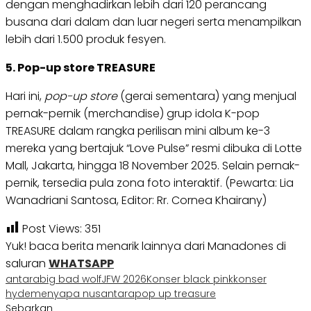
dengan menghadirkan lebih dari 120 perancang
busana dari dalam dan luar negeri serta menampilkan
lebih dari 1.500 produk fesyen.
5. Pop-up store TREASURE
Hari ini,
pop-up store
(gerai sementara) yang menjual
pernak-pernik (merchandise) grup idola K-pop
TREASURE dalam rangka perilisan mini album ke-3
mereka yang bertajuk “Love Pulse” resmi dibuka di Lotte
Mall, Jakarta, hingga 18 November 2025. Selain pernak-
pernik, tersedia pula zona foto interaktif. (Pewarta: Lia
Wanadriani Santosa, Editor: Rr. Cornea Khairany)
Post Views:
351
Yuk! baca berita menarik lainnya dari Manadones di
saluran
WHATSAPP
antara
big bad wolf
JFW 2026
Konser black pink
konser
hyde
menyapa nusantara
pop up treasure
Sebarkan