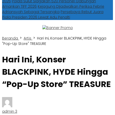
2026
Polda Sulut Siagakan 520 Personel Gabungan
Amankan TIFF 2026
Kejagung Dijadwalkan Periksa Febrie
Adriansyah Sebagai Tersangka
Persebaya Rebut Juara
Piala Presiden 2026 Lewat Adu Penalti
Beranda
Artis
Hari Ini, Konser BLACKPINK, HYDE Hingga
"Pop-Up Store" TREASURE
Hari Ini, Konser
BLACKPINK, HYDE Hingga
“Pop-Up Store” TREASURE
admin 3