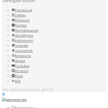
Jaringan Social
Facebook
Twitter
Pinterest
Tumblr
Stumbleupon
WordPress
Instagram
Linkedin
Deviantart
Myspace
Skype
Youtube
Picassa
Flickr
RSS
Hak Cipta Manadones @2025