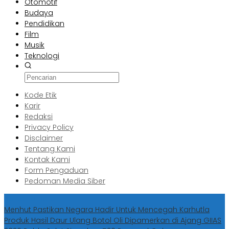
Otomotif
Budaya
Pendidikan
Film
Musik
Teknologi
Kode Etik
Karir
Redaksi
Privacy Policy
Disclaimer
Tentang Kami
Kontak Kami
Form Pengaduan
Pedoman Media Siber
Berita Terbaru
Menhut Pastikan Negara Hadir Untuk Mencegah Karhutla
Produk Hasil Daur Ulang Botol Oli Dipamerkan di Ajang GIIAS