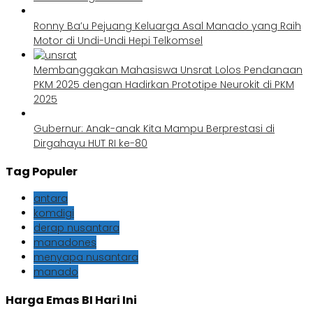
Ronny Ba’u Pejuang Keluarga Asal Manado yang Raih
Motor di Undi-Undi Hepi Telkomsel
Membanggakan Mahasiswa Unsrat Lolos Pendanaan
PKM 2025 dengan Hadirkan Prototipe Neurokit di PKM
2025
Gubernur: Anak-anak Kita Mampu Berprestasi di
Dirgahayu HUT RI ke-80
Tag Populer
antara
komdigi
derap nusantara
manadones
menyapa nusantara
manado
Harga Emas BI Hari Ini