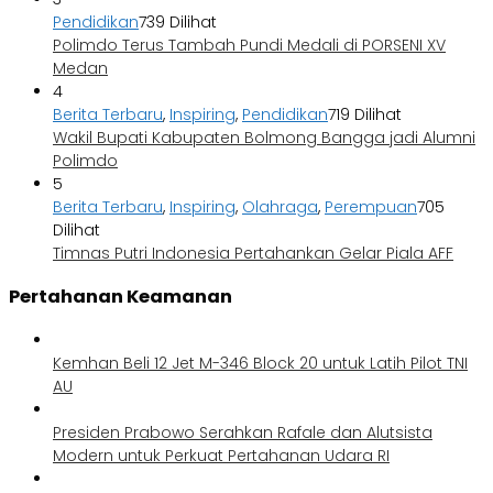
Pendidikan
739 Dilihat
Polimdo Terus Tambah Pundi Medali di PORSENI XV
Medan
4
Berita Terbaru
,
Inspiring
,
Pendidikan
719 Dilihat
Wakil Bupati Kabupaten Bolmong Bangga jadi Alumni
Polimdo
5
Berita Terbaru
,
Inspiring
,
Olahraga
,
Perempuan
705
Dilihat
Timnas Putri Indonesia Pertahankan Gelar Piala AFF
Pertahanan Keamanan
Kemhan Beli 12 Jet M-346 Block 20 untuk Latih Pilot TNI
AU
Presiden Prabowo Serahkan Rafale dan Alutsista
Modern untuk Perkuat Pertahanan Udara RI