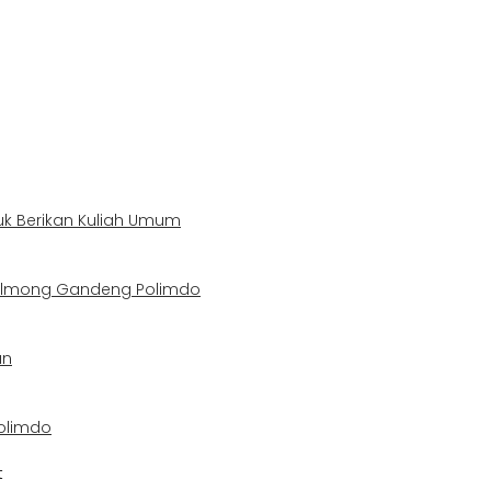
uk Berikan Kuliah Umum
Bolmong Gandeng Polimdo
an
olimdo
t