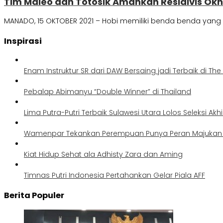
Tim Maleo dan Totosik Amankan Residivis Okn
MANADO, 15 OKTOBER 2021 – Hobi memiliki benda benda yang 
Inspirasi
Enam Instruktur SR dari DAW Bersaing jadi Terbaik di Th
Pebalap Abimanyu “Double Winner” di Thailand
Lima Putra-Putri Terbaik Sulawesi Utara Lolos Seleksi Akh
Wamenpar Tekankan Perempuan Punya Peran Majukan P
Kiat Hidup Sehat ala Adhisty Zara dan Aming
Timnas Putri Indonesia Pertahankan Gelar Piala AFF
Berita Populer