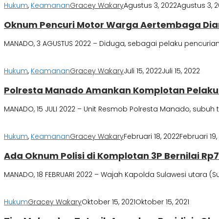
Hukum
,
Keamanan
Gracey Wakary
Agustus 3, 2022
Agustus 3, 
Oknum Pencuri Motor Warga Aertembaga Di
MANADO, 3 AGUSTUS 2022 – Diduga, sebagai pelaku pencurian m
Hukum
,
Keamanan
Gracey Wakary
Juli 15, 2022
Juli 15, 2022
Polresta Manado Amankan Komplotan Pelak
MANADO, 15 JULI 2022 – Unit Resmob Polresta Manado, subu
Hukum
,
Keamanan
Gracey Wakary
Februari 18, 2022
Februari 19,
Ada Oknum Polisi di Komplotan 3P Bernilai Rp
MANADO, 18 FEBRUARI 2022 – Wajah Kapolda Sulawesi utara (Sulut
Hukum
Gracey Wakary
Oktober 15, 2021
Oktober 15, 2021