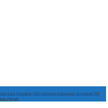
olda Sulut Siagakan 520 Personel Gabungan Amankan TIFF
Adu Penalti