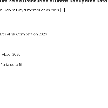
um Pelaku Pencurian di Lintas Kabupaten Kota
bukan miliknya, membuat VS alias […]
e 17th AHSR Competition 2026
ir Akpol 2026
ariwisata RI