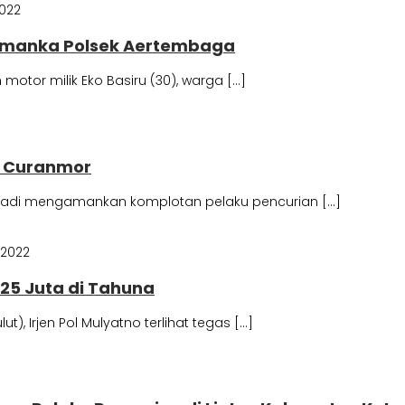
2022
amanka Polsek Aertembaga
otor milik Eko Basiru (30), warga […]
u Curanmor
h tadi mengamankan komplotan pelaku pencurian […]
 2022
725 Juta di Tahuna
), Irjen Pol Mulyatno terlihat tegas […]