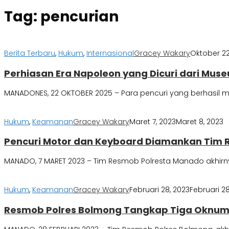
Tag:
pencurian
Berita Terbaru
,
Hukum
,
Internasional
Gracey Wakary
Oktober 22
Perhiasan Era Napoleon yang Dicuri dari Museum
MANADONES, 22 OKTOBER 2025 – Para pencuri yang berhasil m
Hukum
,
Keamanan
Gracey Wakary
Maret 7, 2023
Maret 8, 2023
Pencuri Motor dan Keyboard Diamankan Tim 
MANADO, 7 MARET 2023 – Tim Resmob Polresta Manado akhirny
Hukum
,
Keamanan
Gracey Wakary
Februari 28, 2023
Februari 28
Resmob Polres Bolmong Tangkap Tiga Oknum P