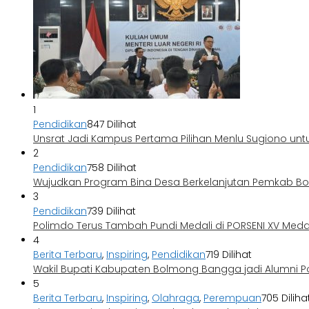
1
Pendidikan
847 Dilihat
Unsrat Jadi Kampus Pertama Pilihan Menlu Sugiono unt
2
Pendidikan
758 Dilihat
Wujudkan Program Bina Desa Berkelanjutan Pemkab 
3
Pendidikan
739 Dilihat
Polimdo Terus Tambah Pundi Medali di PORSENI XV Med
4
Berita Terbaru
,
Inspiring
,
Pendidikan
719 Dilihat
Wakil Bupati Kabupaten Bolmong Bangga jadi Alumni P
5
Berita Terbaru
,
Inspiring
,
Olahraga
,
Perempuan
705 Diliha