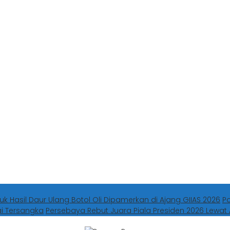
uk Hasil Daur Ulang Botol Oli Dipamerkan di Ajang GIIAS 2026
P
ai Tersangka
Persebaya Rebut Juara Piala Presiden 2026 Lewat 