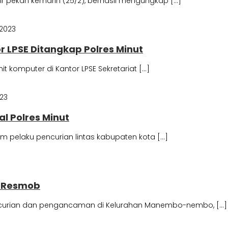
r pekan kemarin (25/2), berhasil mengungkap […]
 2023
r LPSE Ditangkap Polres Minut
 komputer di Kantor LPSE Sekretariat […]
023
l Polres Minut
 pelaku pencurian lintas kabupaten kota […]
m Resmob
pencurian dan pengancaman di Kelurahan Manembo-nembo, […]