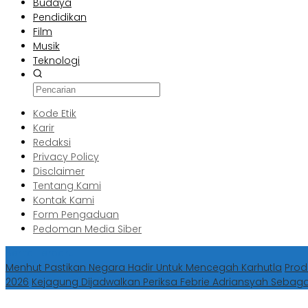
Budaya
Pendidikan
Film
Musik
Teknologi
Kode Etik
Karir
Redaksi
Privacy Policy
Disclaimer
Tentang Kami
Kontak Kami
Form Pengaduan
Pedoman Media Siber
Berita Terbaru
Menhut Pastikan Negara Hadir Untuk Mencegah Karhutla
Prod
2026
Kejagung Dijadwalkan Periksa Febrie Adriansyah Sebag