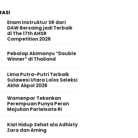
RASI
Enam Instruktur SR dari
DAW Bersaing jadi Terbaik
di The 17th AHSR
Competition 2026
Pebalap Abimanyu “Double
Winner” di Thailand
Lima Putra-Putri Terbaik
Sulawesi Utara Lolos Seleksi
Akhir Akpol 2026
Wamenpar Tekankan
Perempuan Punya Peran
Majukan Pariwisata RI
Kiat Hidup Sehat ala Adhisty
Zara dan Aming