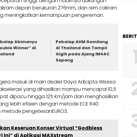
cepatan tinggi, dengan hadirnya dukungan
cakram depan berukuran 276mm, dan rem cakram
ng meningkatkan kemampuan pengereman.
BERI
balap Abimanyu
Pebalap AHM Gemilang
ouble Winner” di
di Thailand dan Tampil
ailand
Gigih pada Ajang IM4AC
Sepang
egera masuk di main dealer Daya Adicipta Wisesa
 akselerasi yang dihasilkan mampu mencapai 10,5
dapat dipacu hingga 125 Km/jam dan menghasilkan
ang lebih efisien dengan metode ECE R40
n metode pengetesanEURO3.
kan Keseruan Konser Virtual “Godbless
i Ini” di Aplikasi MAXstream