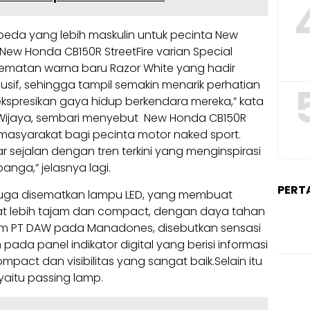
eda yang lebih maskulin untuk pecinta New
 New Honda CB150R StreetFire varian Special
yematan warna baru Razor White yang hadir
sif, sehingga tampil semakin menarik perhatian
presikan gaya hidup berkendara mereka,” kata
 Wijaya, sembari menyebut New Honda CB150R
n masyarakat bagi pecinta motor naked sport.
ar sejalan dengan tren terkini yang menginspirasi
ga,” jelasnya lagi.
PERT
 juga disematkan lampu LED, yang membuat
ihat lebih tajam dan compact, dengan daya tahan
kirim PT DAW pada Manadones, disebutkan sensasi
 pada panel indikator digital yang berisi informasi
act dan visibilitas yang sangat baik.Selain itu
aitu passing lamp.