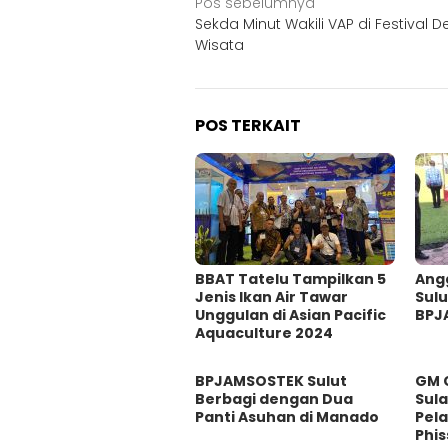
Navigasi
Pos sebelumnya
Sekda Minut Wakili VAP di Festival D
pos
Wisata
POS TERKAIT
BBAT Tatelu Tampilkan 5
Ang
Jenis Ikan Air Tawar
Sulu
Unggulan di Asian Pacific
BPJ
Aquaculture 2024
BPJAMSOSTEK Sulut
GM 
Berbagi dengan Dua
Sul
Panti Asuhan di Manado
Pel
Phis