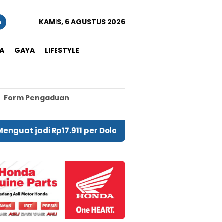
n
KAMIS, 6 AGUSTUS 2026
A
GAYA
LIFESTYLE
Form Pengaduan
i Rp17.911 per Dolar AS
PIHPS: Harga Cabai Rawi