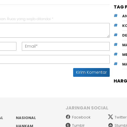
TAG 
A
kan.
Ruas yang wajib ditandai
*
K
D
M
M
M
HARGA
JARINGAN SOCIAL
Facebook
Twitter
AL
NASIONAL
Tumblr
Stumb
HANKAM