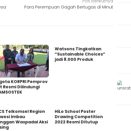
Pos berikutnya
esa
Para Perempuan Gagah Bertugas di Minut
Watsons Tingkatkan
“Sustainable Choices”
jadi 8.000 Produk
gota KORPRI Pemprov
t Resmi Dilindungi
AMSOSTEK
CS Telkomsel Region
HiLo School Poster
awesi Imbau
Drawing Competition
anggan WaspadaI Aksi
2022 Resmi Ditutup
sing