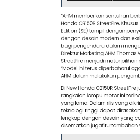
“AHM memberikan sentuhan berb
Honda CB150R StreetFire. Khusus
Edition (SE) tampil dengan pen
dengan desain modern dan ekslu
bagi pengendara dalam mengeks
Direktur Marketing AHM Thomas
StreetFire menjadi motor piliha
“Model ini terus diperbaharui ag
AHM dalam melakukan pengemban
Di New Honda CB150R StreetFire
rangkaian lampu motor ini terl
yang lama. Dalam rilis yang di
teknologi tinggi dapat dirasakan
lengkap dengan desain yang comp
disematkan jugafiturtambahan y