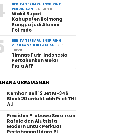
4
BERITA TERBARU
,
INSPIRING
,
PENDIDIKAN
717 Dilihat
Wakil Bupati
Kabupaten Bolmong
Bangga jadi Alumni
Polimdo
5
BERITA TERBARU
,
INSPIRING
,
OLAHRAGA
,
PEREMPUAN
704
Dilihat
Timnas Putri Indonesia
Pertahankan Gelar
Piala AFF
AHANAN KEAMANAN
Kemhan Beli 12 Jet M-346
Block 20 untuk Latih Pilot TNI
AU
Presiden Prabowo Serahkan
Rafale dan Alutsista
Modern untuk Perkuat
Pertahanan Udara RI