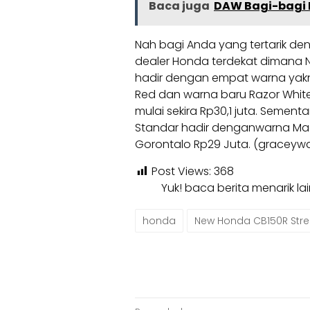
Baca juga
DAW Bagi-bagi R
Nah bagi Anda yang tertarik de
dealer Honda terdekat dimana Ne
hadir dengan empat warna yakni
Red dan warna baru Razor Whit
mulai sekira Rp30,1 juta. Sement
Standar hadir denganwarna Ma
Gorontalo Rp29 Juta. (graceyw
Post Views:
368
Yuk! baca berita menarik l
honda
New Honda CB150R Stree