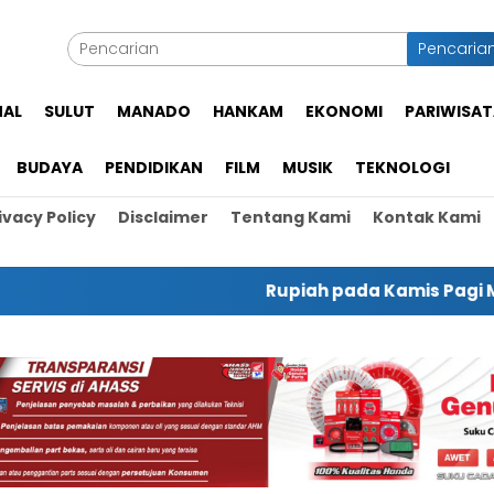
Pencaria
NAL
SULUT
MANADO
HANKAM
EKONOMI
PARIWISAT
BUDAYA
PENDIDIKAN
FILM
MUSIK
TEKNOLOGI
ivacy Policy
Disclaimer
Tentang Kami
Kontak Kami
Rupiah pada Kamis Pagi Menguat jad