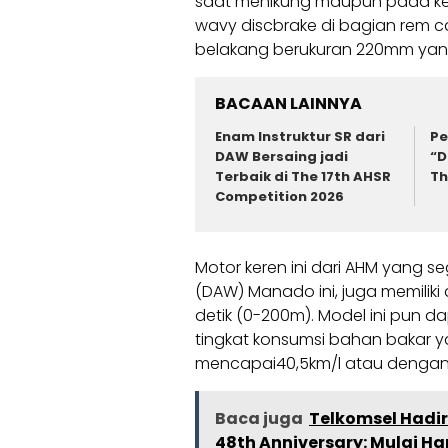
saat menikung maupun pada ke
wavy discbrake di bagian rem 
belakang berukuran 220mm ya
BACAAN LAINNYA
Enam Instruktur SR dari
Pe
DAW Bersaing jadi
“D
Terbaik di The 17th AHSR
Th
Competition 2026
Motor keren ini dari AHM yang s
(DAW) Manado ini, juga memiliki
detik (0-200m). Model ini pun 
tingkat konsumsi bahan bakar y
mencapai40,5km/l atau denga
Baca juga
Telkomsel Hadir
48th Anniversary: Mulai Har