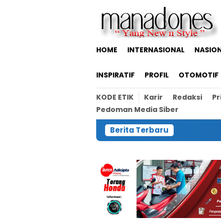
Loncat
ke
konten
HOME
INTERNASIONAL
NASIO
INSPIRATIF
PROFIL
OTOMOTIF
KODE ETIK
Karir
Redaksi
Pr
Pedoman Media Siber
Berita Terbaru