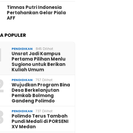
Timnas Putri Indonesia
Pertahankan Gelar Piala
AFF
TA POPULER
1
PENDIDIKAN
845 Dilihat
Unsrat Jadi Kampus
Pertama Pilihan Menlu
Sugiono untuk Berikan
Kuliah Umum
2
PENDIDIKAN
757 Dilihat
Wujudkan Program Bina
Desa Berkelanjutan
Pemkab Bolmong
Gandeng Polimdo
3
PENDIDIKAN
737 Dilihat
Polimdo Terus Tambah
Pundi Medali di PORSENI
XV Medan