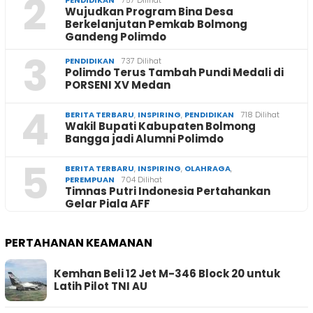
2
Wujudkan Program Bina Desa
Berkelanjutan Pemkab Bolmong
Gandeng Polimdo
3
PENDIDIKAN
737 Dilihat
Polimdo Terus Tambah Pundi Medali di
PORSENI XV Medan
4
BERITA TERBARU
,
INSPIRING
,
PENDIDIKAN
718 Dilihat
Wakil Bupati Kabupaten Bolmong
Bangga jadi Alumni Polimdo
5
BERITA TERBARU
,
INSPIRING
,
OLAHRAGA
,
PEREMPUAN
704 Dilihat
Timnas Putri Indonesia Pertahankan
Gelar Piala AFF
PERTAHANAN KEAMANAN
Kemhan Beli 12 Jet M-346 Block 20 untuk
Latih Pilot TNI AU