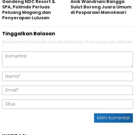
Gandeng NDC Resort &
Anik Wandriani Bangga
SPA, Polimdo Perluas
Sulut Borong Juara Umum
Peluang Magang dan
di Pesparawi Manokwari
Penyerapan Lulusan
Tinggalkan Balasan
Alamat email Anda tidak akan dipublikasikan.
Ruas yang wajib ditandai
*