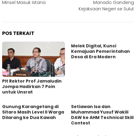
Minsel Masuk Istana
Manado Gandeng
Kejaksaan Negeri se Sulut
POS TERKAIT
Melek Digital, Kunci
Kemajuan Pemerintahan
Desa di Era Modern
Plt Rektor Prof Jamaludin
Jompa Hadirkan 7 Poin
untuk Unsrat
Gunung Karangetang di
Setiawan Isa dan
Sitaro Masih Level II Warga
Muhammad Yusuf Wakili
Dilarang ke Dua Kawah
DAW ke AHM Technical Skill
Contest