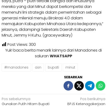
saya, putra – putri terbaik bangsa dan khususnya
mereka yang dari Minut dapat berkompetisi dan
memenuhi lini strategis dalam pemerintahan sebagai
generasi milenial menuju Birokrasi 4.0 dalam
memajukan Kabupaten Minahasa Utara kedepannya,”
jelasnya, didampingi Sekretaris Daerah Kabupaten
Minut, Jemmy H Kuhu. (graceywakary)
Post Views:
300
Yuk! baca berita menarik lainnya dari Manadones di
saluran
WHATSAPP
#manadones
asn
bupati
minut
SEBARKAN
Navigasi
Pos sebelumnya
Pos berikutnya
Gunakan Putih Hitam Bupati
BPJS Ketenagakerjaan
pos