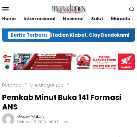
Loncat
Menu
ke
Mobile
konten
Home
Internasional
Nasional
Sulut
Manado
ara Renovasi Stadion Klabat, Clay Dondokambey Hada
Berita Terbaru
Beranda
Uncategorized
Pemkab Minut Buka 141 Formasi
ANS
Gracey Wakary
Oktober 21, 2019
300 Dilihat