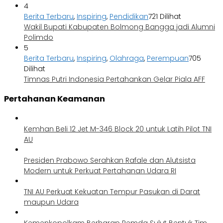
4
Berita Terbaru
,
Inspiring
,
Pendidikan
721 Dilihat
Wakil Bupati Kabupaten Bolmong Bangga jadi Alumni
Polimdo
5
Berita Terbaru
,
Inspiring
,
Olahraga
,
Perempuan
705
Dilihat
Timnas Putri Indonesia Pertahankan Gelar Piala AFF
Pertahanan Keamanan
Kemhan Beli 12 Jet M-346 Block 20 untuk Latih Pilot TNI
AU
Presiden Prabowo Serahkan Rafale dan Alutsista
Modern untuk Perkuat Pertahanan Udara RI
TNI AU Perkuat Kekuatan Tempur Pasukan di Darat
maupun Udara
Kemenkopolkam Berharap Pemda Sulut Bentuk Tim