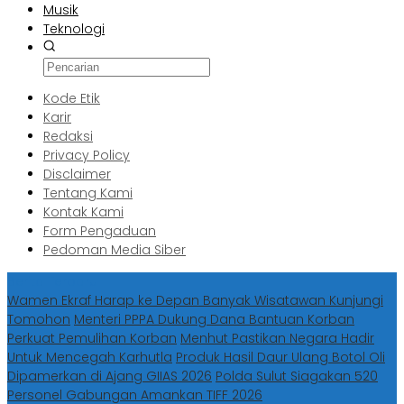
Musik
Teknologi
Kode Etik
Karir
Redaksi
Privacy Policy
Disclaimer
Tentang Kami
Kontak Kami
Form Pengaduan
Pedoman Media Siber
Berita Terbaru
Wamen Ekraf Harap ke Depan Banyak Wisatawan Kunjungi
Tomohon
Menteri PPPA Dukung Dana Bantuan Korban
Perkuat Pemulihan Korban
Menhut Pastikan Negara Hadir
Untuk Mencegah Karhutla
Produk Hasil Daur Ulang Botol Oli
Dipamerkan di Ajang GIIAS 2026
Polda Sulut Siagakan 520
Personel Gabungan Amankan TIFF 2026