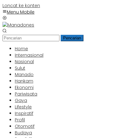
Loncat ke konten
Menu Mobile
Pencarian
Home
Internasional
Nasional
Sulut
Manado
Hankam
Ekonomi
Pariwisata
Gaya
Lifestyle
Inspiratif
Profil
Otomotif
Budaya