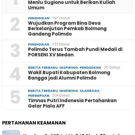
Menlu Sugiono untuk Berikan Kuliah
Umum
2
PENDIDIKAN
757 Dilihat
Wujudkan Program Bina Desa
Berkelanjutan Pemkab Bolmong
Gandeng Polimdo
3
PENDIDIKAN
737 Dilihat
Polimdo Terus Tambah Pundi Medali di
PORSENI XV Medan
4
BERITA TERBARU
,
INSPIRING
,
PENDIDIKAN
717 Dilihat
Wakil Bupati Kabupaten Bolmong
Bangga jadi Alumni Polimdo
5
BERITA TERBARU
,
INSPIRING
,
OLAHRAGA
,
PEREMPUAN
704 Dilihat
Timnas Putri Indonesia Pertahankan
Gelar Piala AFF
PERTAHANAN KEAMANAN