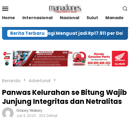
Loncat
Menu
ke
Mobile
konten
Home
Internasional
Nasional
Sulut
Manado
pada Kamis Pagi Menguat jadi Rp17.911 per Dolar AS
Berita Terbaru
Beranda
Advetorial
Panwas Kelurahan se Bitung Wajib
Junjung Integritas dan Netralitas
Gracey Wakary
Juli 3, 2020
302 Dilihat