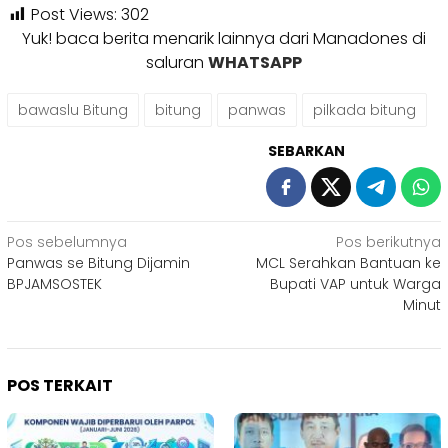
Post Views:
302
Yuk! baca berita menarik lainnya dari Manadones di
saluran
WHATSAPP
bawaslu Bitung
bitung
panwas
pilkada bitung
SEBARKAN
Navigasi
Pos sebelumnya
Pos berikutnya
Panwas se Bitung Dijamin
MCL Serahkan Bantuan ke
pos
BPJAMSOSTEK
Bupati VAP untuk Warga
Minut
POS TERKAIT