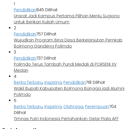
1
Pendidikan
845 Dilihat
Unsrat Jadi Kampus Pertama Pilihan Menlu Sugiono
untuk Berikan Kuliah Umum
2
Pendidikan
757 Dilihat
Wujudkan Program Bina Desa Berkelanjutan Pemkab
Bolmong Gandeng Polimdo
3
Pendidikan
737 Dilihat
Polimdo Terus Tambah Pundi Medali di PORSENI XV
Medan
4
Berita Terbaru
,
Inspiring
,
Pendidikan
718 Dilihat
Wakil Bupati Kabupaten Bolmong Bangga jadi Alumni
Polimdo
5
Berita Terbaru
,
Inspiring
,
Olahraga
,
Perempuan
704
Dilihat
Timnas Putri Indonesia Pertahankan Gelar Piala AFF