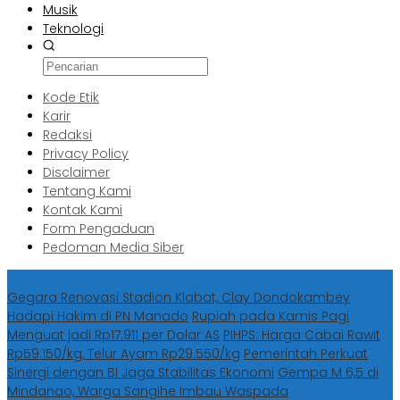
Musik
Teknologi
Kode Etik
Karir
Redaksi
Privacy Policy
Disclaimer
Tentang Kami
Kontak Kami
Form Pengaduan
Pedoman Media Siber
Berita Terbaru
Gegara Renovasi Stadion Klabat, Clay Dondokambey
Hadapi Hakim di PN Manado
Rupiah pada Kamis Pagi
Menguat jadi Rp17.911 per Dolar AS
PIHPS: Harga Cabai Rawit
Rp59.150/kg, Telur Ayam Rp29.550/kg
Pemerintah Perkuat
Sinergi dengan BI Jaga Stabilitas Ekonomi
Gempa M 6,5 di
Mindanao, Warga Sangihe Imbau Waspada