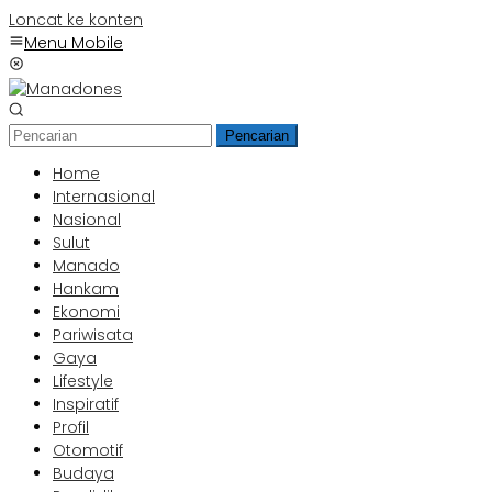
Loncat ke konten
Menu Mobile
Pencarian
Home
Internasional
Nasional
Sulut
Manado
Hankam
Ekonomi
Pariwisata
Gaya
Lifestyle
Inspiratif
Profil
Otomotif
Budaya