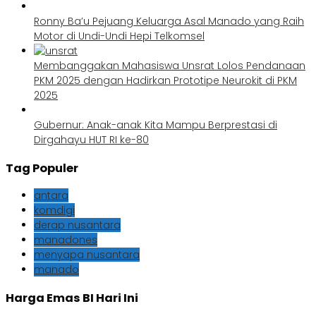
Ronny Ba’u Pejuang Keluarga Asal Manado yang Raih
Motor di Undi-Undi Hepi Telkomsel
Membanggakan Mahasiswa Unsrat Lolos Pendanaan
PKM 2025 dengan Hadirkan Prototipe Neurokit di PKM
2025
Gubernur: Anak-anak Kita Mampu Berprestasi di
Dirgahayu HUT RI ke-80
Tag Populer
antara
komdigi
derap nusantara
manadones
menyapa nusantara
manado
Harga Emas BI Hari Ini