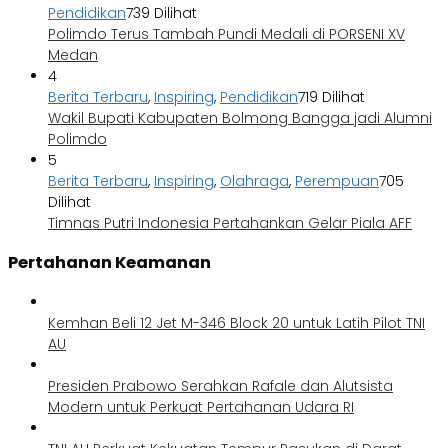
Pendidikan
739 Dilihat
Polimdo Terus Tambah Pundi Medali di PORSENI XV
Medan
4
Berita Terbaru
,
Inspiring
,
Pendidikan
719 Dilihat
Wakil Bupati Kabupaten Bolmong Bangga jadi Alumni
Polimdo
5
Berita Terbaru
,
Inspiring
,
Olahraga
,
Perempuan
705
Dilihat
Timnas Putri Indonesia Pertahankan Gelar Piala AFF
Pertahanan Keamanan
Kemhan Beli 12 Jet M-346 Block 20 untuk Latih Pilot TNI
AU
Presiden Prabowo Serahkan Rafale dan Alutsista
Modern untuk Perkuat Pertahanan Udara RI