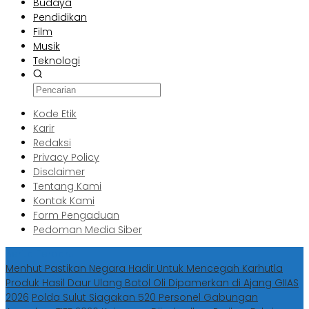
Budaya
Pendidikan
Film
Musik
Teknologi
Kode Etik
Karir
Redaksi
Privacy Policy
Disclaimer
Tentang Kami
Kontak Kami
Form Pengaduan
Pedoman Media Siber
Berita Terbaru
Menhut Pastikan Negara Hadir Untuk Mencegah Karhutla
Produk Hasil Daur Ulang Botol Oli Dipamerkan di Ajang GIIAS
2026
Polda Sulut Siagakan 520 Personel Gabungan