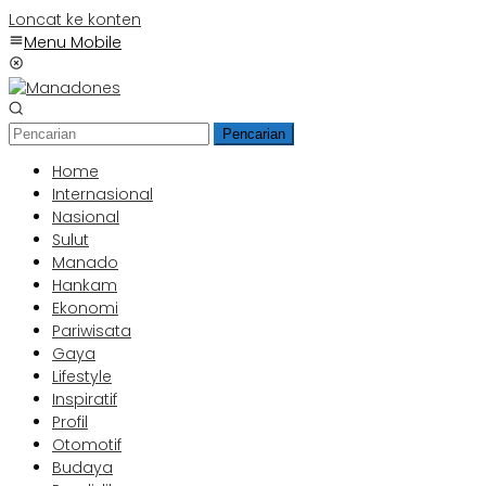
Loncat ke konten
Menu Mobile
Pencarian
Home
Internasional
Nasional
Sulut
Manado
Hankam
Ekonomi
Pariwisata
Gaya
Lifestyle
Inspiratif
Profil
Otomotif
Budaya