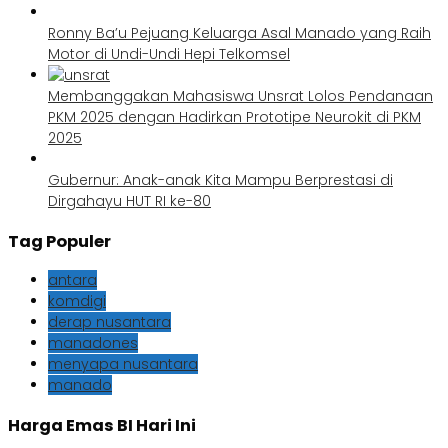
Ronny Ba’u Pejuang Keluarga Asal Manado yang Raih
Motor di Undi-Undi Hepi Telkomsel
Membanggakan Mahasiswa Unsrat Lolos Pendanaan
PKM 2025 dengan Hadirkan Prototipe Neurokit di PKM
2025
Gubernur: Anak-anak Kita Mampu Berprestasi di
Dirgahayu HUT RI ke-80
Tag Populer
antara
komdigi
derap nusantara
manadones
menyapa nusantara
manado
Harga Emas BI Hari Ini