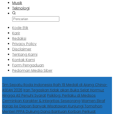
Musik
Teknologi
Kode Etik
Karir
Redaksi
Privacy Policy
Disclaimer
Tentang Kami
Kontak Kami
Form Pengaduan
Pedoman Media Siber
Berita Terbaru
Tim Sepatu Roda Indonesia Raih 19 Medali di Ajang China-
ASEAN 2026
Iran Tegaskan tidak akan Buka Selat Hormuz
Hingga AS Penuhi Syarat
Psikilog: Perilaku di Medsos
Cerminkan Karakter & Integritas Seseorang
Wamen Ekraf
Harap ke Depan Banyak Wisatawan Kunjungi Tomohon
Menteri PPPA Dukung Dana Bantuan Korban Perkuat