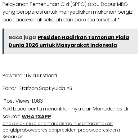
Pelayanan Pemenuhan Gizi (SPPG) atau Dapur MBG
yang beroperasi untuk menyediakan makanan bergizi
buat anak-anak sekolah dan para ibu tersebut.*
Baca juga
Presiden Hadirkan Tontonan Piala
Dunia 2026 untuk Masyarakat Indonesia
Pewarta : Livia Kristianti
Editor : Erafzon Saptiyulda AS
Post Views:
1,083
Yuk! baca berita menarik lainnya dari Manadones di
saluran
WHATSAPP
anak
anak sekolah
antara
derap nusantara
makan
bergizi
prabowo
presiden
presiden prabowo
presiden ri
Sebarkan