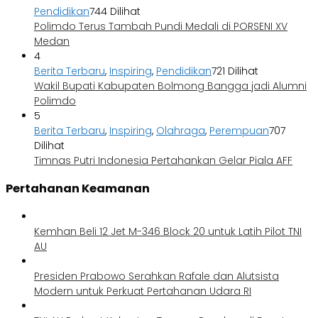
Pendidikan
744 Dilihat
Polimdo Terus Tambah Pundi Medali di PORSENI XV
Medan
4
Berita Terbaru
,
Inspiring
,
Pendidikan
721 Dilihat
Wakil Bupati Kabupaten Bolmong Bangga jadi Alumni
Polimdo
5
Berita Terbaru
,
Inspiring
,
Olahraga
,
Perempuan
707
Dilihat
Timnas Putri Indonesia Pertahankan Gelar Piala AFF
Pertahanan Keamanan
Kemhan Beli 12 Jet M-346 Block 20 untuk Latih Pilot TNI
AU
Presiden Prabowo Serahkan Rafale dan Alutsista
Modern untuk Perkuat Pertahanan Udara RI