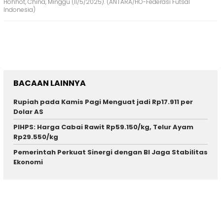
Hohhot, China, Minggu (11/5/2025). (ANTARA/HO-Federasi Futsal
Indonesia)
BACAAN LAINNYA
Rupiah pada Kamis Pagi Menguat jadi Rp17.911 per
Dolar AS
PIHPS: Harga Cabai Rawit Rp59.150/kg, Telur Ayam
Rp29.550/kg
Pemerintah Perkuat Sinergi dengan BI Jaga Stabilitas
Ekonomi