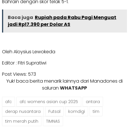
Bahrain dengan skor telak 5-1.
Baca juga
Rupiah pada Rabu Pagi Menguat
jadi Rp17.390 per Dolar AS
Oleh Aloysius Lewokeda
Editor : Fitri Supratiwi
Post Views:
573
Yuk! baca berita menarik lainnya dari Manadones di
saluran
WHATSAPP
afc
afc womens asian cup 2025
antara
derap nusantara
Futsal
komdigi
tim
tim merah putih
TIMNAS