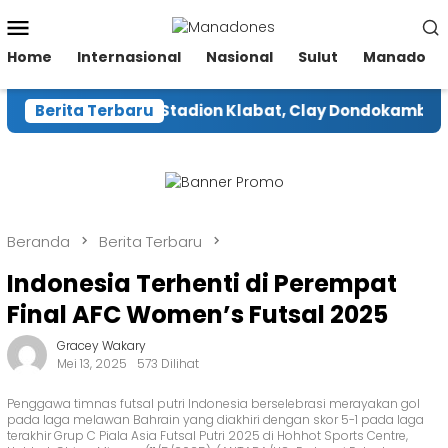
Loncat
Menu
ke
Mobile
konten
Home
Internasional
Nasional
Sulut
Manado
gara Renovasi Stadion Klabat, Clay Dondokambey Hada
Berita Terbaru
Beranda
Berita Terbaru
Indonesia Terhenti di Perempat
Final AFC Women’s Futsal 2025
Gracey Wakary
Mei 13, 2025
573 Dilihat
Penggawa timnas futsal putri Indonesia berselebrasi merayakan gol
pada laga melawan Bahrain yang diakhiri dengan skor 5-1 pada laga
terakhir Grup C Piala Asia Futsal Putri 2025 di Hohhot Sports Centre,