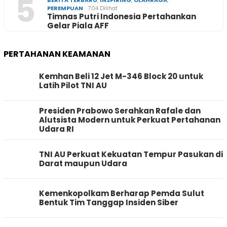
5
BERITA TERBARU
,
INSPIRING
,
OLAHRAGA
,
PEREMPUAN
704 Dilihat
Timnas Putri Indonesia Pertahankan
Gelar Piala AFF
PERTAHANAN KEAMANAN
Kemhan Beli 12 Jet M-346 Block 20 untuk
Latih Pilot TNI AU
Presiden Prabowo Serahkan Rafale dan
Alutsista Modern untuk Perkuat Pertahanan
Udara RI
TNI AU Perkuat Kekuatan Tempur Pasukan di
Darat maupun Udara
Kemenkopolkam Berharap Pemda Sulut
Bentuk Tim Tanggap Insiden Siber