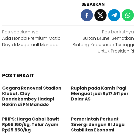
SEBARKAN
Navigasi
Pos sebelumnya
Pos berikutnya
Ada Honda Premium Matic
Sultan Brunei Sematkan
pos
Day di Megamall Manado
Bintang Kebesaran Tertinggi
untuk Presiden RI
POS TERKAIT
Gegara Renovasi Stadion
Rupiah pada Kamis Pagi
Klabat, Clay
Menguat jadi Rp17.911 per
Dondokambey Hadapi
Dolar AS
Hakim di PN Manado
PIHPS: Harga Cabai Rawit
Pemerintah Perkuat
Rp59.150/kg, Telur Ayam
Sinergi dengan BI Jaga
Rp29.550/kg
Stabilitas Ekonomi