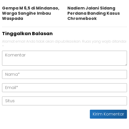
Gempa M 6,5 di Mindanao,
Nadiem Jalani Sidang
Warga Sangihe Imbau
Perdana Banding Kasus
Waspada
Chromebook
Tinggalkan Balasan
Alamat email Anda tidak akan dipublikasikan.
Ruas yang wajib ditandai
*