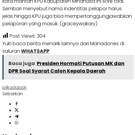
kata mantan KPU Kabupaten Minahasa ini sore tadi.
Sembari menyebut nama indentitas pelapor harus
jelas hingga KPU juga bisa mempertanggungjawabkan
pelaporan yang masuk. (graceywakary)
Post Views:
304
Yuk! baca berita menarik lainnya dari Manadones di
saluran
WHATSAPP
Baca juga
Presiden Hormati Putusan MK dan
DPR Soal Syarat Calon Kepala Daerah
pilkada
ppk
Sebarkan