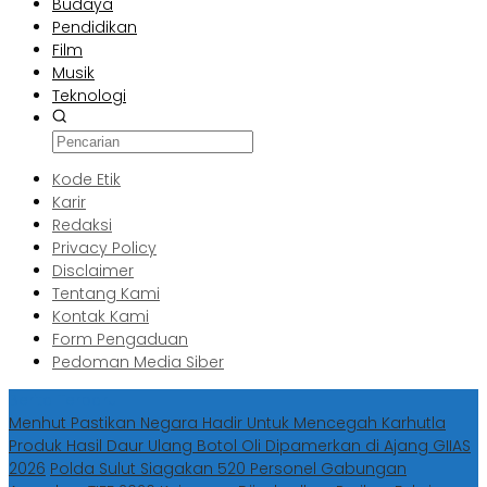
Budaya
Pendidikan
Film
Musik
Teknologi
Kode Etik
Karir
Redaksi
Privacy Policy
Disclaimer
Tentang Kami
Kontak Kami
Form Pengaduan
Pedoman Media Siber
Berita Terbaru
Menhut Pastikan Negara Hadir Untuk Mencegah Karhutla
Produk Hasil Daur Ulang Botol Oli Dipamerkan di Ajang GIIAS
2026
Polda Sulut Siagakan 520 Personel Gabungan