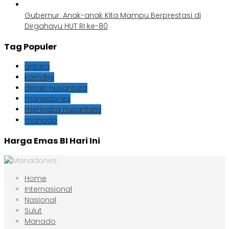
Gubernur: Anak-anak Kita Mampu Berprestasi di
Dirgahayu HUT RI ke-80
Tag Populer
antara
komdigi
derap nusantara
manadones
menyapa nusantara
manado
Harga Emas BI Hari Ini
Home
Internasional
Nasional
Sulut
Manado