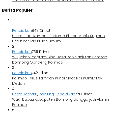
Timnas Putri Indonesia Pertahankan Gelar Piala AFF
Berita Populer
1
Pendidikan
849 Dilihat
Unsrat Jadi Kampus Pertama Pilihan Menlu Sugiono
untuk Berikan Kuliah Umum
2
Pendidikan
759 Dilihat
Wujudkan Program Bina Desa Berkelanjutan Pemkab
Bolmong Gandeng Polimdo
3
Pendidikan
742 Dilihat
Polimdo Terus Tambah Pundi Medali di PORSENI XV
Medan
4
Berita Terbaru
,
Inspiring
,
Pendidikan
721 Dilihat
Wakil Bupati Kabupaten Bolmong Bangga jadi Alumni
Polimdo
5