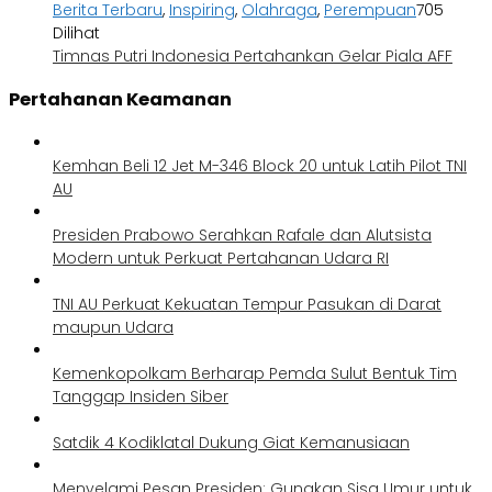
Berita Terbaru
,
Inspiring
,
Olahraga
,
Perempuan
705
Dilihat
Timnas Putri Indonesia Pertahankan Gelar Piala AFF
Pertahanan Keamanan
Kemhan Beli 12 Jet M-346 Block 20 untuk Latih Pilot TNI
AU
Presiden Prabowo Serahkan Rafale dan Alutsista
Modern untuk Perkuat Pertahanan Udara RI
TNI AU Perkuat Kekuatan Tempur Pasukan di Darat
maupun Udara
Kemenkopolkam Berharap Pemda Sulut Bentuk Tim
Tanggap Insiden Siber
Satdik 4 Kodiklatal Dukung Giat Kemanusiaan
Menyelami Pesan Presiden: Gunakan Sisa Umur untuk