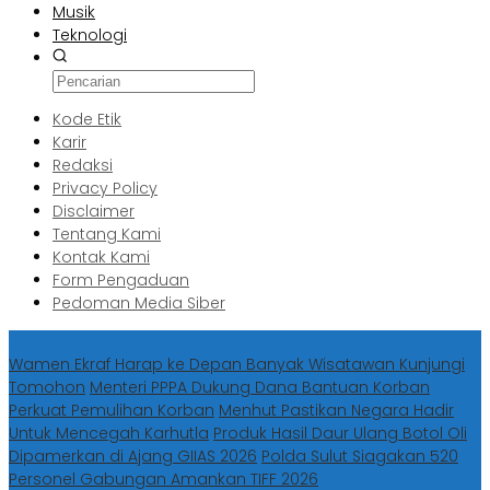
Musik
Teknologi
Kode Etik
Karir
Redaksi
Privacy Policy
Disclaimer
Tentang Kami
Kontak Kami
Form Pengaduan
Pedoman Media Siber
Berita Terbaru
Wamen Ekraf Harap ke Depan Banyak Wisatawan Kunjungi
Tomohon
Menteri PPPA Dukung Dana Bantuan Korban
Perkuat Pemulihan Korban
Menhut Pastikan Negara Hadir
Untuk Mencegah Karhutla
Produk Hasil Daur Ulang Botol Oli
Dipamerkan di Ajang GIIAS 2026
Polda Sulut Siagakan 520
Personel Gabungan Amankan TIFF 2026