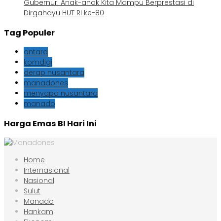
Gubernur: Anak-anak Kita Mampu Berprestasi di
Dirgahayu HUT RI ke-80
Tag Populer
antara
komdigi
derap nusantara
manadones
menyapa nusantara
manado
Harga Emas BI Hari Ini
Home
Internasional
Nasional
Sulut
Manado
Hankam