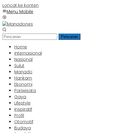
Loncat ke konten
Menu Mobile
Pencarian
Home
Internasional
Nasional
Sulut
Manado
Hankam
Ekonomi
Pariwisata
Gaya
Lifestyle
Inspiratif
Profil
Otomotif
Budaya