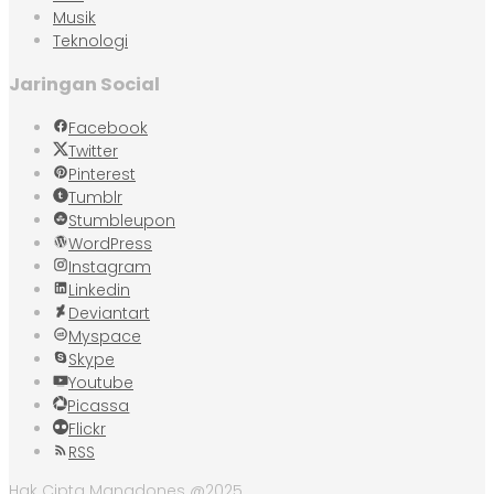
Musik
Teknologi
Jaringan Social
Facebook
Twitter
Pinterest
Tumblr
Stumbleupon
WordPress
Instagram
Linkedin
Deviantart
Myspace
Skype
Youtube
Picassa
Flickr
RSS
Hak Cipta Manadones @2025