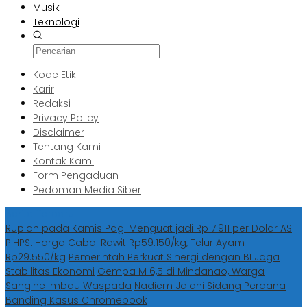
Musik
Teknologi
Kode Etik
Karir
Redaksi
Privacy Policy
Disclaimer
Tentang Kami
Kontak Kami
Form Pengaduan
Pedoman Media Siber
Berita Terbaru
Rupiah pada Kamis Pagi Menguat jadi Rp17.911 per Dolar AS
PIHPS: Harga Cabai Rawit Rp59.150/kg, Telur Ayam
Rp29.550/kg
Pemerintah Perkuat Sinergi dengan BI Jaga
Stabilitas Ekonomi
Gempa M 6,5 di Mindanao, Warga
Sangihe Imbau Waspada
Nadiem Jalani Sidang Perdana
Banding Kasus Chromebook