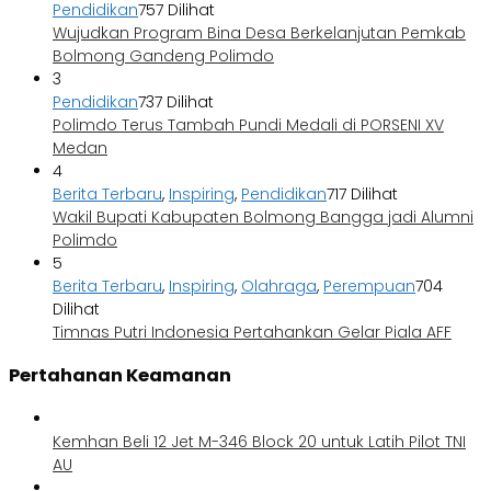
Pendidikan
757 Dilihat
Wujudkan Program Bina Desa Berkelanjutan Pemkab
Bolmong Gandeng Polimdo
3
Pendidikan
737 Dilihat
Polimdo Terus Tambah Pundi Medali di PORSENI XV
Medan
4
Berita Terbaru
,
Inspiring
,
Pendidikan
717 Dilihat
Wakil Bupati Kabupaten Bolmong Bangga jadi Alumni
Polimdo
5
Berita Terbaru
,
Inspiring
,
Olahraga
,
Perempuan
704
Dilihat
Timnas Putri Indonesia Pertahankan Gelar Piala AFF
Pertahanan Keamanan
Kemhan Beli 12 Jet M-346 Block 20 untuk Latih Pilot TNI
AU