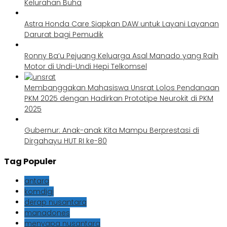
Kelurahan Buha
Astra Honda Care Siapkan DAW untuk Layani Layanan
Darurat bagi Pemudik
Ronny Ba’u Pejuang Keluarga Asal Manado yang Raih
Motor di Undi-Undi Hepi Telkomsel
Membanggakan Mahasiswa Unsrat Lolos Pendanaan
PKM 2025 dengan Hadirkan Prototipe Neurokit di PKM
2025
Gubernur: Anak-anak Kita Mampu Berprestasi di
Dirgahayu HUT RI ke-80
Tag Populer
antara
komdigi
derap nusantara
manadones
menyapa nusantara