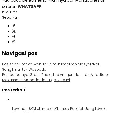
Yuk! baca berita menarik lainnya dari Manadones di
saluran
WHATSAPP
bi
idul fitri
Sebarkan
Navigasi pos
Pos sebelumnya
Wabup Helmut Ingatkan Masyarakat
Sangihe untuk Waspada
Pos berikutnya
Gratis Rapid Tes Antigen dari Lion Air di Rute
Makassar – Manado dan Tiga Rute Ini
Pos terkait
Layanan SKM Utama di 3T untuk Perkuat Uang Layak