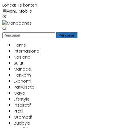
Loncat ke konten
Menu Mobile
Pencarian
Home
Internasional
Nasional
Sulut
Manado
Hankam
Ekonomi
Pariwisata
Gaya
Lifestyle
Inspiratif
Profil
Otomotif
Budaya