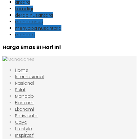
antara
komdigi
derap nusantara
manadones
menyapa nusantara
manado
Harga Emas BI Hari Ini
Home
Internasional
Nasional
Sulut
Manado
Hankam
Ekonomi
Pariwisata
Gaya
Lifestyle
Inspiratif