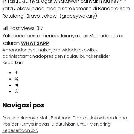
infrastrukturnya, agar wisatawan banyak mau kesini,”
kata Jokowi pada media sore kemarin di Bandara Sam
Ratulangi. Bravo Jokowi. (graceywakary)
Post Views:
317
Yuk! baca berita menarik lainnya dari Manadones di
saluran
WHATSAPP
#manadones
bunaken
joko widodo
jokowi
kek
pariwisata
manado
presiden ri
pulau bunaken
slider
Sebarkan
Navigasi pos
Pos sebelumnya
Motif Bentenan Dipakai Jokowi dan Iriana
Pos berikutnya
Inovasi Dibutuhkan Untuk Menjaring
Kepesertaan JSN