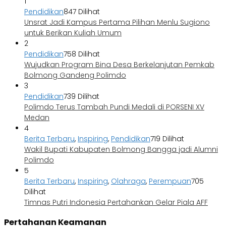
1
Pendidikan
847 Dilihat
Unsrat Jadi Kampus Pertama Pilihan Menlu Sugiono
untuk Berikan Kuliah Umum
2
Pendidikan
758 Dilihat
Wujudkan Program Bina Desa Berkelanjutan Pemkab
Bolmong Gandeng Polimdo
3
Pendidikan
739 Dilihat
Polimdo Terus Tambah Pundi Medali di PORSENI XV
Medan
4
Berita Terbaru
,
Inspiring
,
Pendidikan
719 Dilihat
Wakil Bupati Kabupaten Bolmong Bangga jadi Alumni
Polimdo
5
Berita Terbaru
,
Inspiring
,
Olahraga
,
Perempuan
705
Dilihat
Timnas Putri Indonesia Pertahankan Gelar Piala AFF
Pertahanan Keamanan