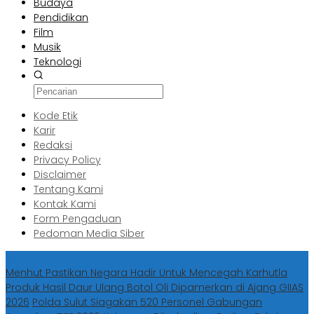
Budaya
Pendidikan
Film
Musik
Teknologi
Kode Etik
Karir
Redaksi
Privacy Policy
Disclaimer
Tentang Kami
Kontak Kami
Form Pengaduan
Pedoman Media Siber
Berita Terbaru
Menhut Pastikan Negara Hadir Untuk Mencegah Karhutla
Produk Hasil Daur Ulang Botol Oli Dipamerkan di Ajang GIIAS
2026
Polda Sulut Siagakan 520 Personel Gabungan