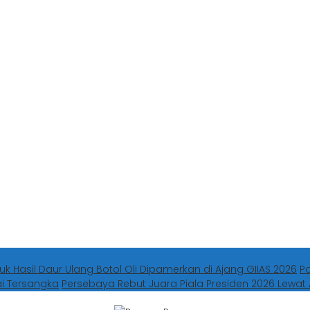
uk Hasil Daur Ulang Botol Oli Dipamerkan di Ajang GIIAS 2026
P
ai Tersangka
Persebaya Rebut Juara Piala Presiden 2026 Lewat 