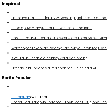
Inspirasi
Enam Instruktur SR dari DAW Bersaing jadi Terbaik di Th
Pebalap Abimanyu “Double Winner” di Thailand
Lima Putra-Putri Terbaik Sulawesi Utara Lolos Seleksi Akh
Wamenpar Tekankan Perempuan Punya Peran Majukan P
Kiat Hidup Sehat ala Adhisty Zara dan Aming
Timnas Putri Indonesia Pertahankan Gelar Piala AFF
Berita Populer
1
Pendidikan
847 Dilihat
Unsrat Jadi Kampus Pertama Pilihan Menlu Sugiono unt
2