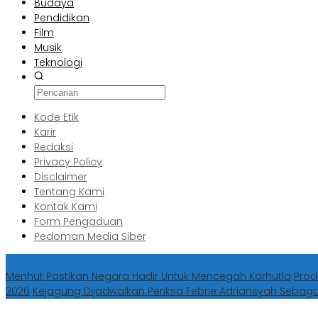
Budaya
Pendidikan
Film
Musik
Teknologi
Kode Etik
Karir
Redaksi
Privacy Policy
Disclaimer
Tentang Kami
Kontak Kami
Form Pengaduan
Pedoman Media Siber
Berita Terbaru
Menhut Pastikan Negara Hadir Untuk Mencegah Karhutla
Prod
2026
Kejagung Dijadwalkan Periksa Febrie Adriansyah Sebag