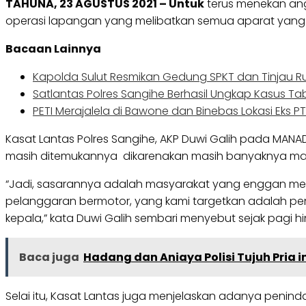
TAHUNA, 23 AGUSTUS 2021 – Untuk
terus menekan ang
operasi lapangan yang melibatkan semua aparat yang be
Bacaan Lainnya
Kapolda Sulut Resmikan Gedung SPKT dan Tinjau Ru
Satlantas Polres Sangihe Berhasil Ungkap Kasus Tabr
PETI Merajalela di Bawone dan Binebas Lokasi Eks P
Kasat Lantas Polres Sangihe, AKP Duwi Galih pada MANA
masih ditemukannya dikarenakan masih banyaknya mas
“Jadi, sasarannya adalah masyarakat yang enggan men
pelanggaran bermotor, yang kami targetkan adalah pe
kepala,” kata Duwi Galih sembari menyebut sejak pagi
Baca juga
Hadang dan Aniaya Polisi Tujuh Pria 
Selai itu, Kasat Lantas juga menjelaskan adanya peninda