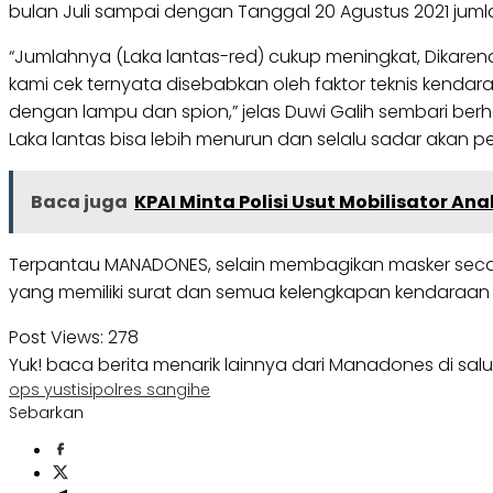
bulan Juli sampai dengan Tanggal 20 Agustus 2021 juml
“Jumlahnya (Laka lantas-red) cukup meningkat, Dikaren
kami cek ternyata disebabkan oleh faktor teknis kendar
dengan lampu dan spion,” jelas Duwi Galih sembari be
Laka lantas bisa lebih menurun dan selalu sadar akan
Baca juga
KPAI Minta Polisi Usut Mobilisator Ana
Terpantau MANADONES, selain membagikan masker secara 
yang memiliki surat dan semua kelengkapan kendaraa
Post Views:
278
Yuk! baca berita menarik lainnya dari Manadones di sal
ops yustisi
polres sangihe
Sebarkan