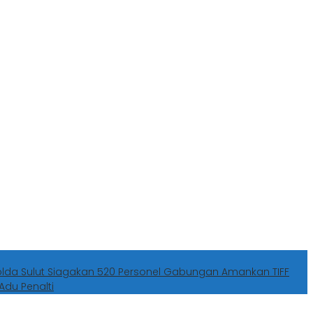
olda Sulut Siagakan 520 Personel Gabungan Amankan TIFF
Adu Penalti