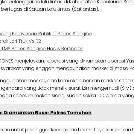
ka pelanggaran lalu lintas di Kabupaten Kepulauan Sang
rtugas di Satuan Lalu Lintas (Satlantas).
ang Pelayanan Publik di Polres Sangihe
ak Lari Truk Vs R2
T TMS Polres Sangihe Harus Bertindak
DONES menjelaskan, operasi yang dinamakan operasi Yust
yarakat yang enggan menggunakan masker di masa Pand
ggunakan masker, dan kami akan berikan masker secara 
ngendara yang tidak memiliki surat izin mengemudi (S
 hingga sebelum makan siang, sudah sekira 100 warga y
ini Diamankan Buser Polres Tomohon
kan untuk pelanggar kendaraan bermotor, dikarenakan hasi