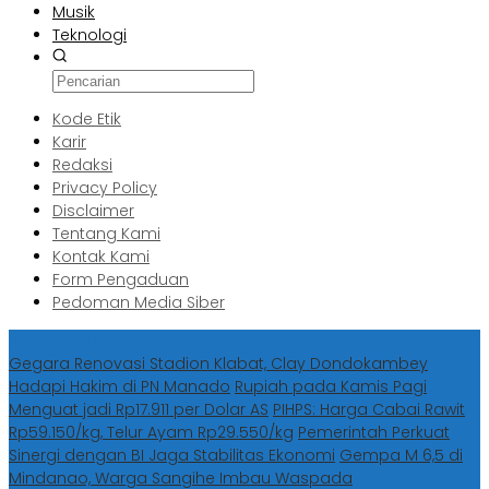
Musik
Teknologi
Kode Etik
Karir
Redaksi
Privacy Policy
Disclaimer
Tentang Kami
Kontak Kami
Form Pengaduan
Pedoman Media Siber
Berita Terbaru
Gegara Renovasi Stadion Klabat, Clay Dondokambey
Hadapi Hakim di PN Manado
Rupiah pada Kamis Pagi
Menguat jadi Rp17.911 per Dolar AS
PIHPS: Harga Cabai Rawit
Rp59.150/kg, Telur Ayam Rp29.550/kg
Pemerintah Perkuat
Sinergi dengan BI Jaga Stabilitas Ekonomi
Gempa M 6,5 di
Mindanao, Warga Sangihe Imbau Waspada