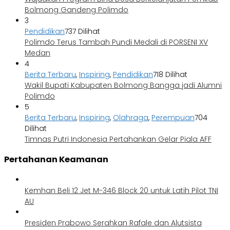
Bolmong Gandeng Polimdo
3
Pendidikan
737 Dilihat
Polimdo Terus Tambah Pundi Medali di PORSENI XV
Medan
4
Berita Terbaru
,
Inspiring
,
Pendidikan
718 Dilihat
Wakil Bupati Kabupaten Bolmong Bangga jadi Alumni
Polimdo
5
Berita Terbaru
,
Inspiring
,
Olahraga
,
Perempuan
704
Dilihat
Timnas Putri Indonesia Pertahankan Gelar Piala AFF
Pertahanan Keamanan
Kemhan Beli 12 Jet M-346 Block 20 untuk Latih Pilot TNI
AU
Presiden Prabowo Serahkan Rafale dan Alutsista