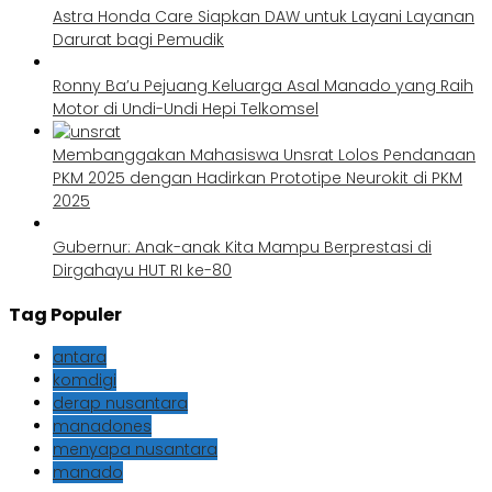
Astra Honda Care Siapkan DAW untuk Layani Layanan
Darurat bagi Pemudik
Ronny Ba’u Pejuang Keluarga Asal Manado yang Raih
Motor di Undi-Undi Hepi Telkomsel
Membanggakan Mahasiswa Unsrat Lolos Pendanaan
PKM 2025 dengan Hadirkan Prototipe Neurokit di PKM
2025
Gubernur: Anak-anak Kita Mampu Berprestasi di
Dirgahayu HUT RI ke-80
Tag Populer
antara
komdigi
derap nusantara
manadones
menyapa nusantara
manado