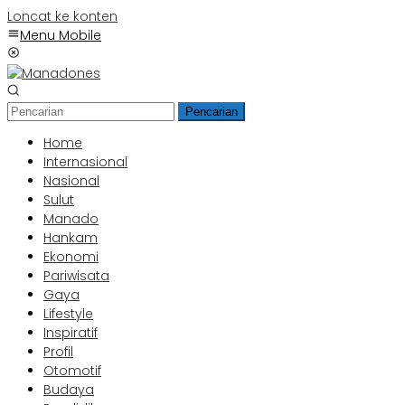
Loncat ke konten
Menu Mobile
Pencarian
Home
Internasional
Nasional
Sulut
Manado
Hankam
Ekonomi
Pariwisata
Gaya
Lifestyle
Inspiratif
Profil
Otomotif
Budaya