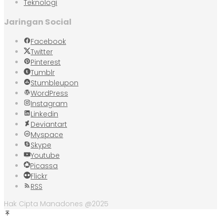
Teknologi
Jaringan Social
Facebook
Twitter
Pinterest
Tumblr
Stumbleupon
WordPress
Instagram
Linkedin
Deviantart
Myspace
Skype
Youtube
Picassa
Flickr
RSS
Hak Cipta Manadones @2025