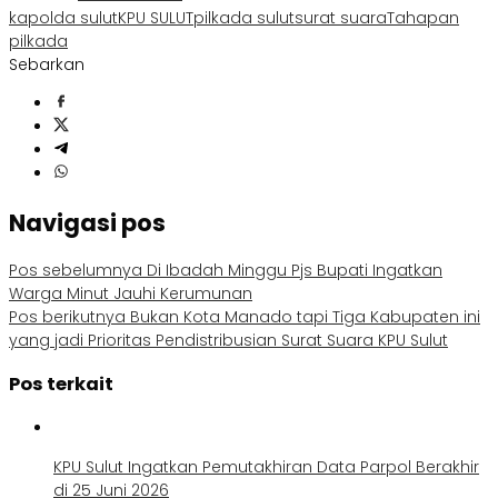
kapolda sulut
KPU SULUT
pilkada sulut
surat suara
Tahapan
pilkada
Sebarkan
Navigasi pos
Pos sebelumnya
Di Ibadah Minggu Pjs Bupati Ingatkan
Warga Minut Jauhi Kerumunan
Pos berikutnya
Bukan Kota Manado tapi Tiga Kabupaten ini
yang jadi Prioritas Pendistribusian Surat Suara KPU Sulut
Pos terkait
KPU Sulut Ingatkan Pemutakhiran Data Parpol Berakhir
di 25 Juni 2026