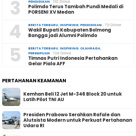
3
PENDIDIKAN
742 Dilihat
Polimdo Terus Tambah Pundi Medali di
PORSENI XV Medan
4
BERITA TERBARU
,
INSPIRING
,
PENDIDIKAN
721 Dilihat
Wakil Bupati Kabupaten Bolmong
Bangga jadi Alumni Polimdo
5
BERITA TERBARU
,
INSPIRING
,
OLAHRAGA
,
PEREMPUAN
706 Dilihat
Timnas Putri Indonesia Pertahankan
Gelar Piala AFF
PERTAHANAN KEAMANAN
Kemhan Beli 12 Jet M-346 Block 20 untuk
Latih Pilot TNI AU
Presiden Prabowo Serahkan Rafale dan
Alutsista Modern untuk Perkuat Pertahanan
Udara RI