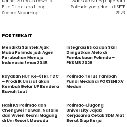
Konser 30 tahun Dewa 19
Wali Kota Bitung Puji Booth
pos
Bisa Disaksikan Ulang
Polimdo yang Hadir di SETE
Secara Streaming
2023
POS TERKAIT
Mendikti Saintek Ajak
Integrasi Etika dan Skill
Maba Polimdo jadi Agen
Diingatkan Alelo di
Perubahan Menuju
Pembukaan Polimdo –
Indonesia Emas 2045
PKKMB 2026
Rayakan HUT Ke-81 RI, TDC
Polimdo Terus Tambah
– Prodi IK Unsrat akan
Pundi Medali di PORSENI XV
Kembali Gelar UP Bendera
Medan
Bawah Laut
Hasil KS Polimdo dan
Polimdo-Liugong
Chengwei Taiwan, Natalie
University Jajaki
dan Vivien Resmi Magang
Kerjasama Cetak SDM Alat
di Uni Resort Mawudu
Berat Siap Kerja