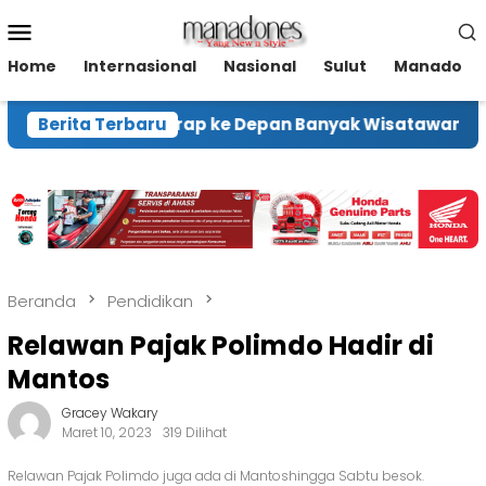
Loncat
Menu
ke
Mobile
konten
Home
Internasional
Nasional
Sulut
Manado
amen Ekraf Harap ke Depan Banyak Wisatawan Kunjun
Berita Terbaru
Beranda
Pendidikan
Relawan Pajak Polimdo Hadir di
Mantos
Gracey Wakary
Maret 10, 2023
319 Dilihat
Relawan Pajak Polimdo juga ada di Mantoshingga Sabtu besok.