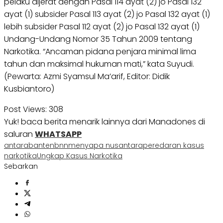
pelaku dijerat dengan Pasal 114 ayat (2) jo Pasal 132
ayat (1) subsider Pasal 113 ayat (2) jo Pasal 132 ayat (1)
lebih subsider Pasal 112 ayat (2) jo Pasal 132 ayat (1)
Undang-Undang Nomor 35 Tahun 2009 tentang
Narkotika. “Ancaman pidana penjara minimal lima
tahun dan maksimal hukuman mati,” kata Suyudi.
(Pewarta: Azmi Syamsul Ma’arif, Editor: Didik
Kusbiantoro)
Post Views:
308
Yuk! baca berita menarik lainnya dari Manadones di
saluran
WHATSAPP
antara
banten
bnn
menyapa nusantara
peredaran kasus
narkotika
Ungkap Kasus Narkotika
Sebarkan