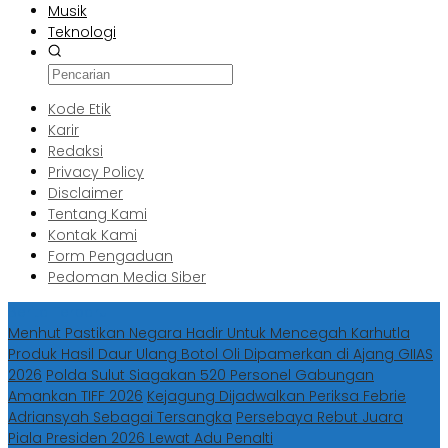
Musik
Teknologi
Kode Etik
Karir
Redaksi
Privacy Policy
Disclaimer
Tentang Kami
Kontak Kami
Form Pengaduan
Pedoman Media Siber
Berita Terbaru
Menhut Pastikan Negara Hadir Untuk Mencegah Karhutla
Produk Hasil Daur Ulang Botol Oli Dipamerkan di Ajang GIIAS
2026
Polda Sulut Siagakan 520 Personel Gabungan
Amankan TIFF 2026
Kejagung Dijadwalkan Periksa Febrie
Adriansyah Sebagai Tersangka
Persebaya Rebut Juara
Piala Presiden 2026 Lewat Adu Penalti