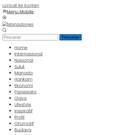
Loncat ke konten
Menu Mobile
Pencarian
Home
Internasional
Nasional
Sulut
Manado
Hankam
Ekonomi
Pariwisata
Gaya
Lifestyle
Inspiratif
Profil
Otomotif
Budaya